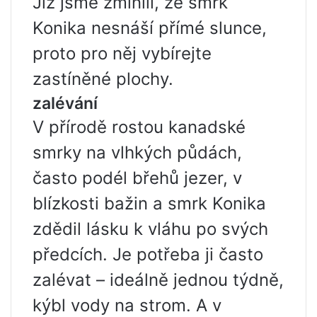
Již jsme zmínili, že smrk
Konika nesnáší přímé slunce,
proto pro něj vybírejte
zastíněné plochy.
zalévání
V přírodě rostou kanadské
smrky na vlhkých půdách,
často podél břehů jezer, v
blízkosti bažin a smrk Konika
zdědil lásku k vláhu po svých
předcích. Je potřeba ji často
zalévat – ideálně jednou týdně,
kýbl vody na strom. A v