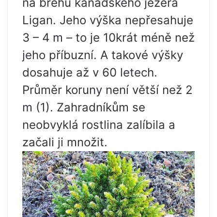
na břehu kanadského jezera
Ligan. Jeho výška nepřesahuje
3 – 4 m – to je 10krát méně než
jeho příbuzní. A takové výšky
dosahuje až v 60 letech.
Průměr koruny není větší než 2
m (1). Zahradníkům se
neobvyklá rostlina zalíbila a
začali ji množit.