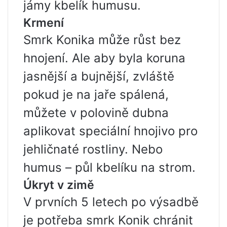
jámy kbelík humusu.
Krmení
Smrk Konika může růst bez
hnojení. Ale aby byla koruna
jasnější a bujnější, zvláště
pokud je na jaře spálená,
můžete v polovině dubna
aplikovat speciální hnojivo pro
jehličnaté rostliny. Nebo
humus – půl kbelíku na strom.
Úkryt v zimě
V prvních 5 letech po výsadbě
je potřeba smrk Konik chránit