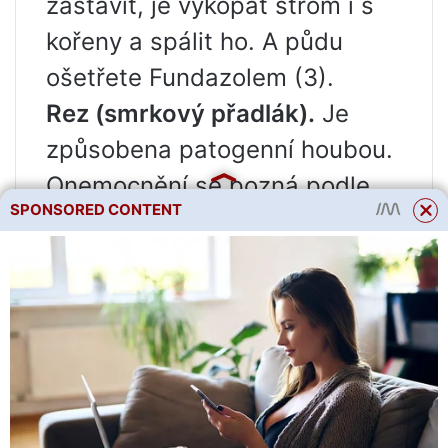
zastavit, je vykopat strom i s
kořeny a spálit ho. A půdu
ošetřete Fundazolem (3).
Rez (smrkový přadlák).
Je
způsobena patogenní houbou.
Onemocnění se pozná podle
SPONSORED CONTENT
malých, 0,5 cm v průměru,
oranžových otoků na kůře.
Jehličí žloutne a opadává.
Při prvních projevech
onemocnění je třeba postižené
větve vyříznout a spálit a poté
rostliny ošetřit přípravkem