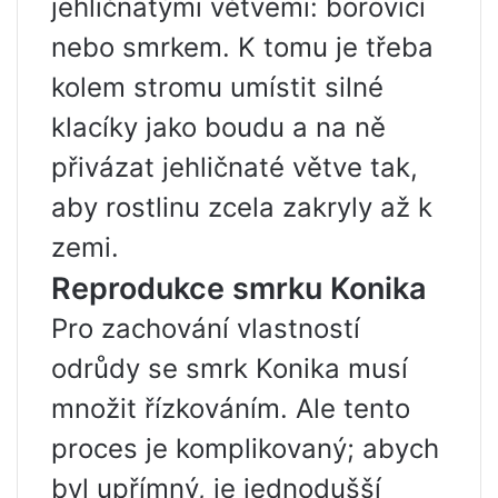
jehličnatými větvemi: borovicí
nebo smrkem. K tomu je třeba
kolem stromu umístit silné
klacíky jako boudu a na ně
přivázat jehličnaté větve tak,
aby rostlinu zcela zakryly až k
zemi.
Reprodukce smrku Konika
Pro zachování vlastností
odrůdy se smrk Konika musí
množit řízkováním. Ale tento
proces je komplikovaný; abych
byl upřímný, je jednodušší