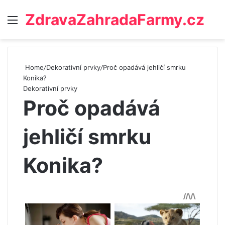
ZdravaZahradaFarmy.cz
Menu
Home
/
Dekorativní prvky
/
Proč opadává jehličí smrku
Konika?
Dekorativní prvky
Proč opadává
jehličí smrku
Konika?