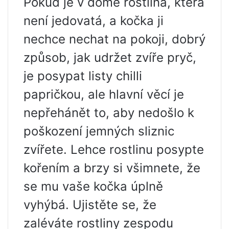
Pokud je v domě rostlina, která
není jedovatá, a kočka ji
nechce nechat na pokoji, dobrý
způsob, jak udržet zvíře pryč,
je posypat listy chilli
papričkou, ale hlavní věcí je
nepřehánět to, aby nedošlo k
poškození jemných sliznic
zvířete. Lehce rostlinu posypte
kořením a brzy si všimnete, že
se mu vaše kočka úplně
vyhýbá. Ujistěte se, že
zaléváte rostliny zespodu