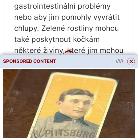
gastrointestinální problémy
nebo aby jim pomohly vyvrátit
chlupy. Zelené rostliny mohou
také poskytnout kočkám
některé živiny, které jim mohou
chybět.
SPONSORED CONTENT
Konzumace rostlin je pro
majitele domácích mazlíčků
často jen na obtíž, ale může
být nebezpečné, pokud kočka
začne jíst rostliny, které jsou
jedovaté nebo byly ošetřeny