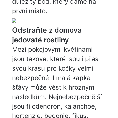
důležitý bod, který dáme na
první místo.
Odstraňte z domova
jedovaté rostliny
Mezi pokojovými květinami
jsou takové, které jsou i přes
svou krásu pro kočky velmi
nebezpečné. I malá kapka
šťávy může vést k hrozným
následkům. Nejnebezpečnější
jsou filodendron, kalanchoe,
hortenzie, begonie, fíkus,