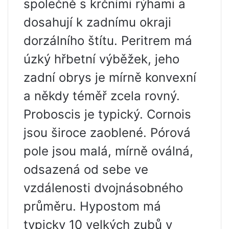
společně s krčními rýhami a
dosahují k zadnímu okraji
dorzálního štítu. Peritrem má
úzký hřbetní výběžek, jeho
zadní obrys je mírně konvexní
a někdy téměř zcela rovný.
Proboscis je typický. Cornois
jsou široce zaoblené. Pórová
pole jsou malá, mírně oválná,
odsazená od sebe ve
vzdálenosti dvojnásobného
průměru. Hypostom má
typicky 10 velkých zubů v