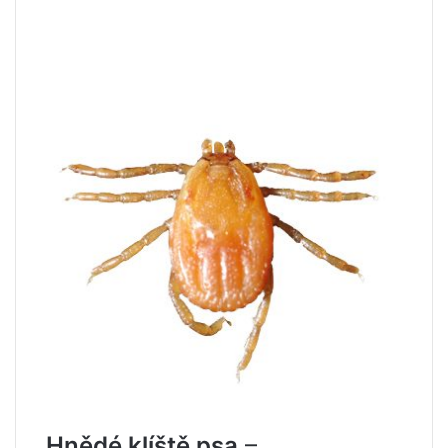
Hnědé klíště psa
–