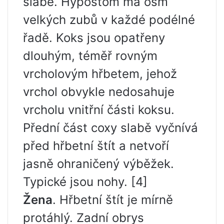
slabě. Hypostom má osm
velkých zubů v každé podélné
řadě. Koks jsou opatřeny
dlouhým, téměř rovným
vrcholovým hřbetem, jehož
vrchol obvykle nedosahuje
vrcholu vnitřní části koksu.
Přední část coxy slabě vyčnívá
před hřbetní štít a netvoří
jasně ohraničený výběžek.
Typické jsou nohy. [4]
Žena
. Hřbetní štít je mírně
protáhlý. Zadní obrys