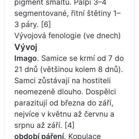
pigment smaltu. Palpi 3–4
segmentované, řitní štětiny 1–
3 páry. [6]
Vývojová fenologie (ve dnech)
Vývoj
Imago
. Samice se krmí od 7 do
21 dnů (většinou kolem 8 dnů).
Samci zůstávají na hostiteli
neomezeně dlouho. Dospělci
parazitují od března do září,
nejvíce v květnu až červnu a
srpnu až září. [4]
období páření
. Kopulace