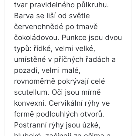
tvar pravidelného půlkruhu.
Barva se liší od světle
červenohnědé po tmavě
čokoládovou. Punkce jsou dvou
typů: řídké, velmi velké,
umístěné v příčných řadách a
pozadí, velmi malé,
rovnoměrně pokrývají celé
scutellum. Oči jsou mírně
konvexní. Cervikální rýhy ve
formě podlouhlých otvorů.
Postranní rýhy jsou úzké,
hluboké, začínají za očima a