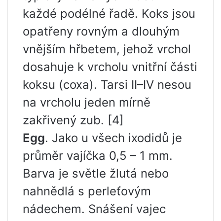
každé podélné řadě. Koks jsou
opatřeny rovným a dlouhým
vnějším hřbetem, jehož vrchol
dosahuje k vrcholu vnitřní části
koksu (coxa). Tarsi II–IV nesou
na vrcholu jeden mírně
zakřivený zub. [4]
Egg
. Jako u všech ixodidů je
průměr vajíčka 0,5 – 1 mm.
Barva je světle žlutá nebo
nahnědlá s perleťovým
nádechem. Snášení vajec