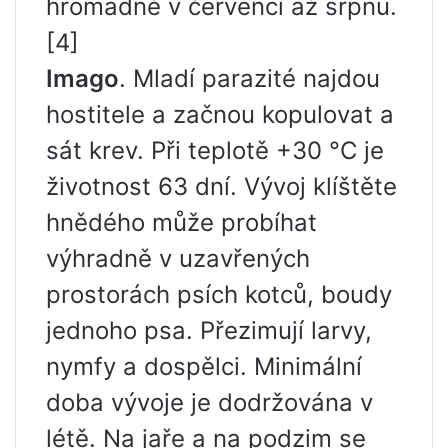
hromadně v červenci až srpnu.
[4]
Imago
. Mladí parazité najdou
hostitele a začnou kopulovat a
sát krev. Při teplotě +30 °C je
životnost 63 dní. Vývoj klíštěte
hnědého může probíhat
výhradně v uzavřených
prostorách psích kotců, boudy
jednoho psa. Přezimují larvy,
nymfy a dospělci. Minimální
doba vývoje je dodržována v
létě. Na jaře a na podzim se