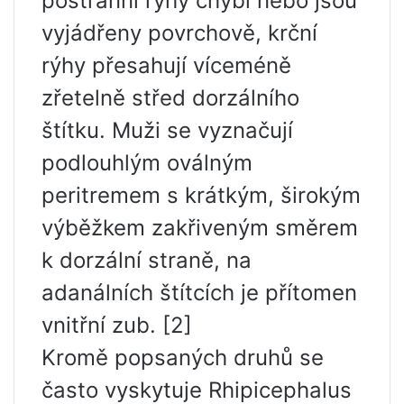
postranní rýhy chybí nebo jsou
vyjádřeny povrchově, krční
rýhy přesahují víceméně
zřetelně střed dorzálního
štítku. Muži se vyznačují
podlouhlým oválným
peritremem s krátkým, širokým
výběžkem zakřiveným směrem
k dorzální straně, na
adanálních štítcích je přítomen
vnitřní zub. [2]
Kromě popsaných druhů se
často vyskytuje Rhipicephalus