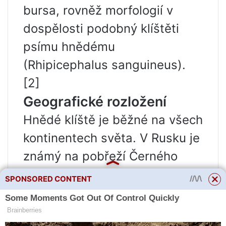
bursa, rovněž morfologií v
dospělosti podobný klíštěti
psímu hnědému
(Rhipicephalus sanguineus).
[2]
Geografické rozložení
Hnědé klíště je běžné na všech
kontinentech světa. V Rusku je
známý na pobřeží Černého
moře evropské části. Vyskytuje
SPONSORED CONTENT
se na Krymu, v západní a
východní Zakavkazsku, vzácně