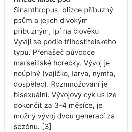
Sinanthropus, blízce příbuzný
psům a jejich divokým
příbuzným, lpí na člověku.
Vyvíjí se podle tříhostitelského
typu. Přenašeč původce
marseillské horečky. Vývoj je
neúplný (vajíčko, larva, nymfa,
dospělec). Rozmnožování je
bisexuální. Vývojový cyklus lze
dokončit za 3–4 měsíce, je
možný vývoj dvou generací za
sezónu. [3]