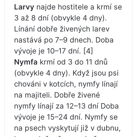
Larvy
najde hostitele a krmí se
3 až 8 dní (obvykle 4 dny).
Línání dobře živených larev
nastává po 7–9 dnech. Doba
vývoje je 10–17 dní. [4]
Nymfa
krmí od 3 do 11 dnů
(obvykle 4 dny). Když jsou psi
chováni v kotcích, nymfy línají
na majiteli. Dobře živené
nymfy línají za 12–13 dní Doba
vývoje je 15–24 dní. Nymfy se
na psech vyskytují již v dubnu,