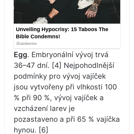
Egg
. Embryonální vývoj trvá
36–47 dní. [4] Nejpohodlnější
podmínky pro vývoj vajíček
jsou vytvořeny při vlhkosti 100
% při 90 %, vývoj vajíček a
vzcházení larev je
pozastaveno a při 65 % vajíčka
hynou. [6]