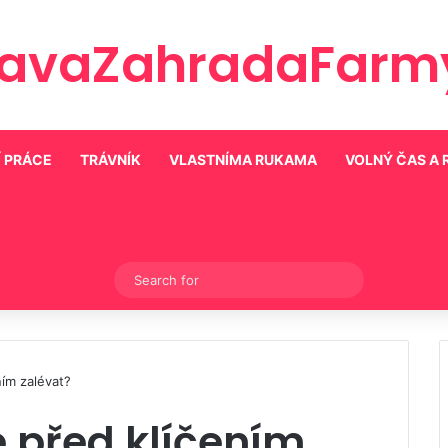
ravaZahradaFarmy
 PRÁCE
TRÁVNÍK
VLASTNÍMA RUKAMA
VOLNÝ ČAS A
Switch skin
Search
for
ím zalévat?
 před klíčením