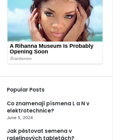
Popular Posts
Co znamenají písmena L a N v
elektrotechnice?
June 5, 2024
Jak pěstovat semena v
rašelinových tabletách?