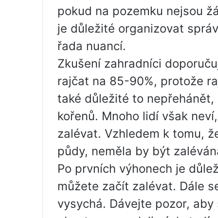
pokud na pozemku nejsou žá
je důležité organizovat sprá
řada nuancí.
Zkušení zahradníci doporučuj
rajčat na 85-90%, protože raj
také důležité to nepřehánět,
kořenů. Mnoho lidí však neví
zalévat. Vzhledem k tomu, ž
půdy, neměla by být zaléván
Po prvních výhonech je důlež
můžete začít zalévat. Dále s
vysychá. Dávejte pozor, aby 