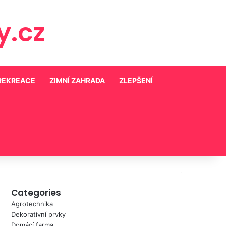
.cz
 REKREACE
ZIMNÍ ZAHRADA
ZLEPŠENÍ
Categories
Agrotechnika
Dekorativní prvky
Domácí farma