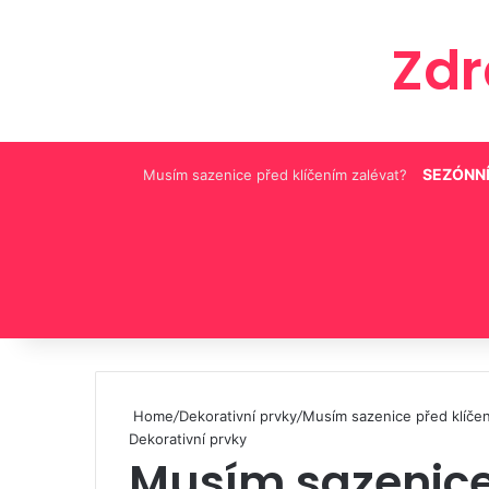
Zd
SEZÓNNÍ
Musím sazenice před klíčením zalévat?
Pinterest
Home
/
Dekorativní prvky
/
Musím sazenice před klíčen
Dekorativní prvky
Musím sazenice