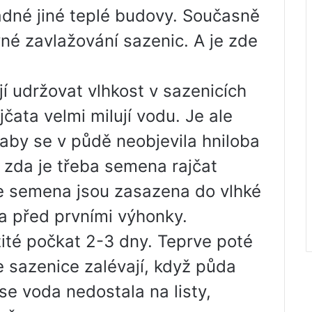
dné jiné teplé budovy. Současně
vné zavlažování sazenic. A je zde
í udržovat vlhkost v sazenicích
čata velmi milují vodu. Je ale
 aby se v půdě neobjevila hniloba
, zda je třeba semena rajčat
e semena jsou zasazena do vlhké
a před prvními výhonky.
ité počkat 2-3 dny. Teprve poté
e sazenice zalévají, když půda
se voda nedostala na listy,