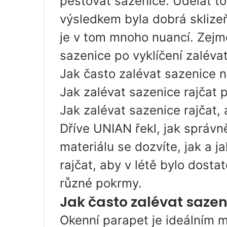
pěstovat sazenice. Udělat t
výsledkem byla dobrá sklize
je v tom mnoho nuancí. Zejmé
sazenice po vyklíčení zalévat
Jak často zalévat sazenice 
Jak zalévat sazenice rajčat 
Jak zalévat sazenice rajčat, 
Dříve UNIAN řekl, jak správn
materiálu se dozvíte, jak a 
rajčat, aby v létě bylo dosta
různé pokrmy.
Jak často zalévat saze
Okenní parapet je ideálním m