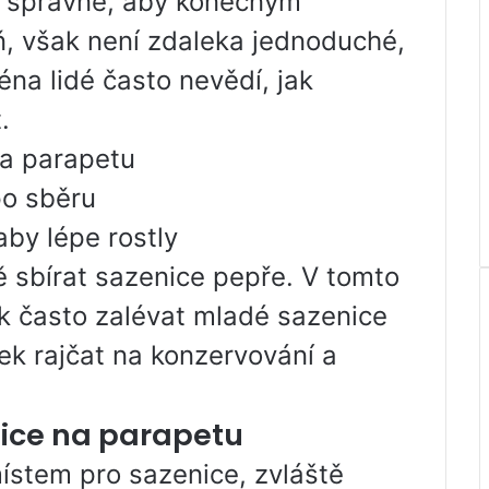
o správně, aby konečným
ň, však není zdaleka jednoduché,
na lidé často nevědí, jak
.
na parapetu
po sběru
aby lépe rostly
ě sbírat sazenice pepře. V tomto
jak často zalévat mladé sazenice
tek rajčat na konzervování a
nice na parapetu
ístem pro sazenice, zvláště