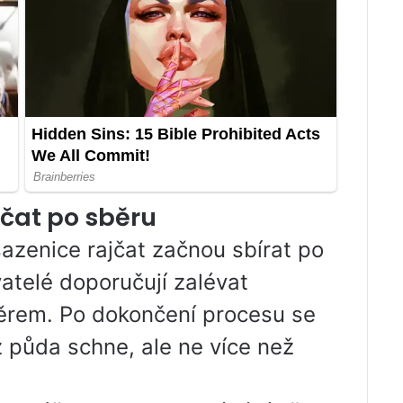
jčat po sběru
sazenice rajčat začnou sbírat po
vatelé doporučují zalévat
běrem. Po dokončení procesu se
ž půda schne, ale ne více než