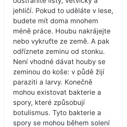
odstraníte listy, větvičky a
jehličí. Pokud to uděláte v lese,
budete mít doma mnohem
méně práce. Houbu nakrájejte
nebo vykruťte ze země. A pak
odříznete zeminu od stonku.
Není vhodné dávat houby se
zeminou do koše: v půdě žijí
paraziti a larvy. Konečně
mohou existovat bakterie a
spory, které způsobují
botulismus. Tyto bakterie a
spory se mohou během solení