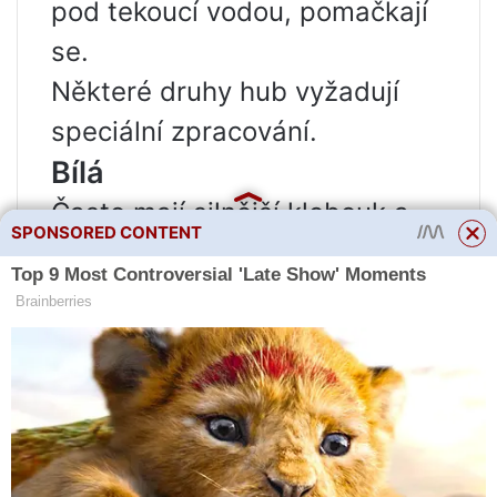
pod tekoucí vodou, pomačkají
se.
Některé druhy hub vyžadují
speciální zpracování.
Bílá
Často mají silnější klobouk a
SPONSORED CONTENT
uvolněnou stopku. Pokud je
noha protlačena prsty, je lepší
ji odříznout. Pokud se houba již
dávno otevřela a houba je
měkká, pak je také lepší ji
odříznout.
Po počátečním zpracování