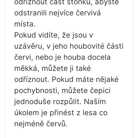
odříznout část stonku, abyste
odstranili nejvíce červivá
místa.
Pokud vidíte, že jsou v
uzávěru, v jeho houbovité části
červi, nebo je houba docela
měkká, můžete ji také
odříznout. Pokud máte nějaké
pochybnosti, můžete čepici
jednoduše rozpůlit. Naším
úkolem je přinést z lesa co
nejméně červů.