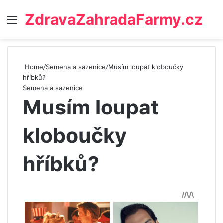
ZdravaZahradaFarmy.cz
Menu
Home
/
Semena a sazenice
/
Musím loupat kloboučky
hříbků?
Semena a sazenice
Musím loupat
kloboučky
hříbků?