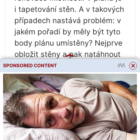
i tapetování stěn. A v takových
případech nastává problém: v
jakém pořadí by měly být tyto
body plánu umístěny? Nejprve
obložit stěny a pak natáhnout
strop? Nebo naopak?
SPONSORED CONTENT