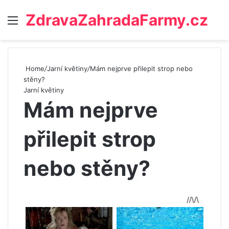
ZdravaZahradaFarmy.cz
Menu
Home
/
Jarní květiny
/
Mám nejprve přilepit strop nebo
stěny?
Jarní květiny
Mám nejprve
přilepit strop
nebo stěny?