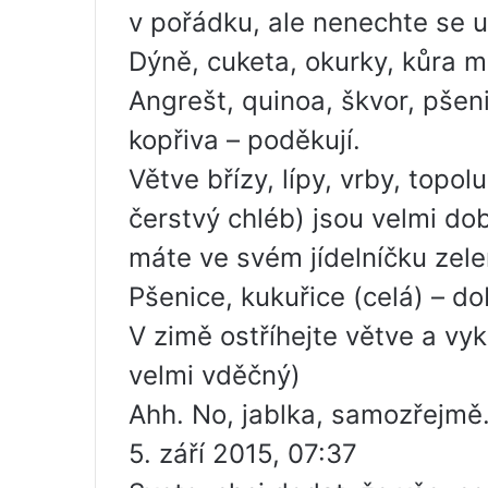
v pořádku, ale nenechte se 
Dýně, cuketa, okurky, kůra 
Angrešt, quinoa, škvor, pšeni
kopřiva – poděkují.
Větve břízy, lípy, vrby, topo
čerstvý chléb) jsou velmi do
máte ve svém jídelníčku zele
Pšenice, kukuřice (celá) – do
V zimě ostříhejte větve a vy
velmi vděčný)
Ahh. No, jablka, samozřejmě
5. září 2015, 07:37