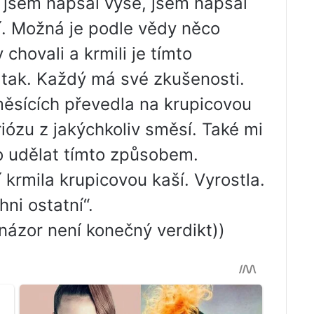
o jsem napsal výše, jsem napsal
. Možná je podle vědy něco
chovali a krmili je tímto
 tak. Každý má své zkušenosti.
měsících převedla na krupicovou
iózu z jakýchkoliv směsí. Také mi
o udělat tímto způsobem.
krmila krupicovou kaší. Vyrostla.
hni ostatní“.
 názor není konečný verdikt))