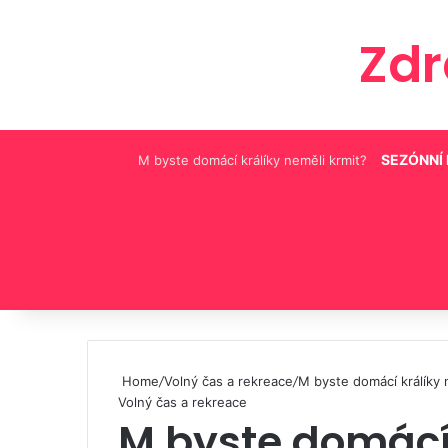
Zd
SEZÓNNÍ
M byste domácí králíky neměli krmit?
Pinterest
Home
/
Volný čas a rekreace
/
M byste domácí králíky 
Volný čas a rekreace
M byste domácí