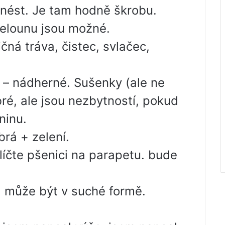
unést. Je tam hodně škrobu.
melounu jsou možné.
čná tráva, čistec, svlačec,
lu – nádherné. Sušenky (ale ne
bré, ale jsou nezbytností, pokud
ninu.
brá + zelení.
klíčte pšenici na parapetu. bude
. může být v suché formě.