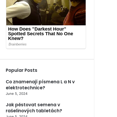
Popular Posts
Co znamenají písmena L a N v
elektrotechnice?
June 5, 2024
Jak pěstovat semena v
rašelinových tabletách?
June 5, 2024