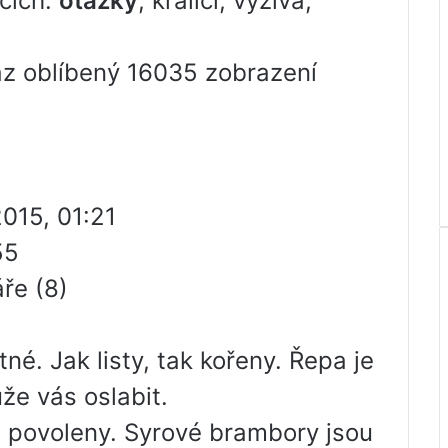
kcích:
otázky
, králíci, výživa,
az oblíbený 16035 zobrazení
2015, 01:21
55
ře (8)
né. Jak listy, tak kořeny. Řepa je
že vás oslabit.
ou povoleny. Syrové brambory jsou