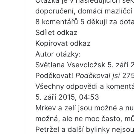
Otázka je v následujících se
doporučení, domácí mazlíčci
8 komentářů 5 děkuji za dot
Sdílet odkaz
Kopírovat odkaz
Autor otázky:
Světlana Vsevoložsk 5. září 
Poděkovat!
Poděkoval jsi
27
Všechny odpovědi a komentá
5. září 2015, 04:53
Mrkev a zelí jsou možné a nut
možná, ale ne moc často, mů
Petržel a další bylinky nejs