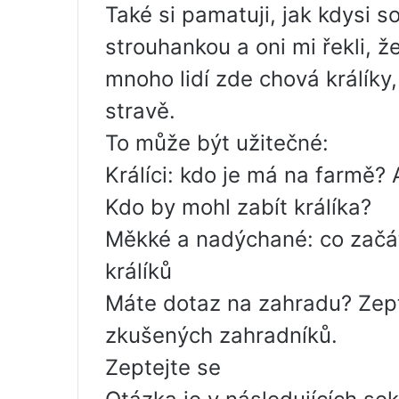
Také si pamatuji, jak kdysi s
strouhankou a oni mi řekli, ž
mnoho lidí zde chová králíky
stravě.
To může být užitečné:
Králíci: kdo je má na farmě? 
Kdo by mohl zabít králíka?
Měkké a nadýchané: co začát
králíků
Máte dotaz na zahradu? Zept
zkušených zahradníků.
Zeptejte se