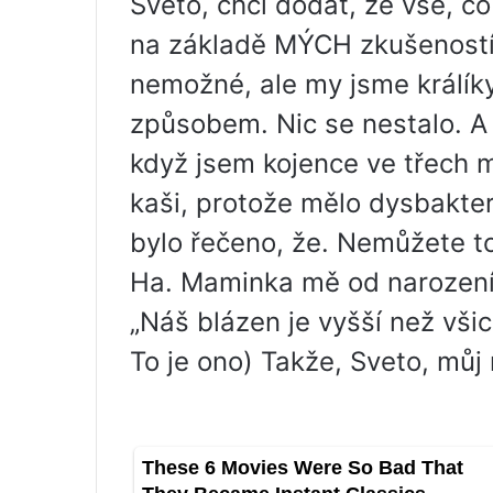
Sveto, chci dodat, že vše, c
na základě MÝCH zkušeností
nemožné, ale my jsme králíky 
způsobem. Nic se nestalo. A
když jsem kojence ve třech 
kaši, protože mělo dysbakter
bylo řečeno, že. Nemůžete t
Ha. Maminka mě od narození 
„Náš blázen je vyšší než všic
To je ono) Takže, Sveto, můj