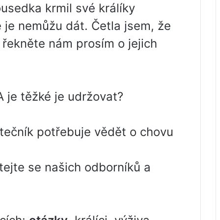
ousedka krmil své králíky
e je nemůžu dát. Četla jsem, že
, řekněte nám prosím o jejich
A je těžké je udržovat?
ečník potřebuje vědět o chovu
ejte se našich odborníků a