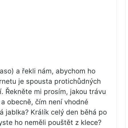
maso) a řekli nám, abychom ho
ternetu je spousta protichůdných
lí. Řekněte mi prosím, jakou trávu
 a obecně, čím není vhodné
 jablka? Králík celý den běhá po
ste ho neměli pouštět z klece?