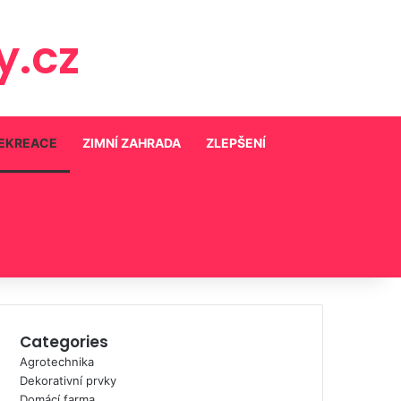
.cz
REKREACE
ZIMNÍ ZAHRADA
ZLEPŠENÍ
Categories
Agrotechnika
Dekorativní prvky
Domácí farma