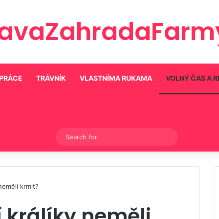
ravaZahradaFarmy
 PRÁCE
TRÁVNÍK
VLASTNÍMA RUKAMA
VOLNÝ ČAS A 
Switch skin
Search
for
neměli krmit?
 králíky neměli