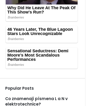
Popular Posts
Co znamenají písmena L a N v
elektrotechnice?