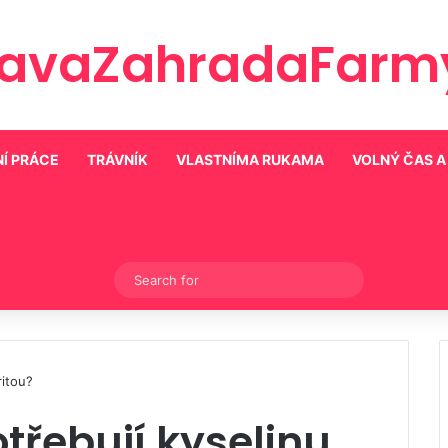
ravaZahradaFarmy
Í PRÁCE
TRÁVNÍK
VLASTNÍMA RUKAMA
VOLNÝ ČAS A
Switch skin
Search
for
ritou?
otřebují kyselinu