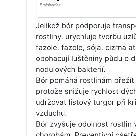
Jelikož bór podporuje trans
rostliny, urychluje tvorbu uz
fazole, fazole, sója, cizrna a
obohacují luštěniny půdu o du
nodulových bakterií.
Bór pomáhá rostlinám přežít
protože snižuje rychlost dýc
udržovat listový turgor při k
vzduchu.
Bór zvyšuje odolnost rostli
chorobám. Preventivní ošetř