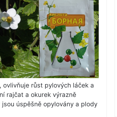
, ovlivňuje růst pylových láček a
í rajčat a okurek výrazně
y jsou úspěšně opylovány a plody