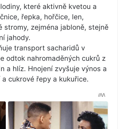
lodiny, které aktivně kvetou a
nice, řepka, hořčice, len,
 stromy, zejména jabloně, stejně
ní jahody.
vňuje transport sacharidů v
uje odtok nahromaděných cukrů z
 a hlíz. Hnojení zvyšuje výnos a
í a cukrové řepy a kukuřice.