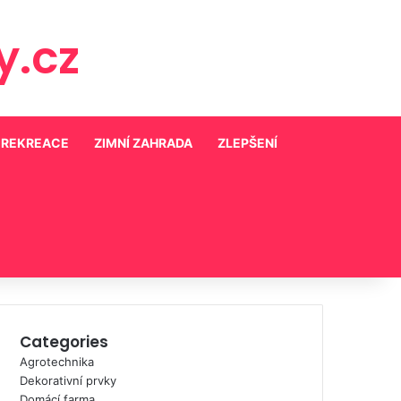
.cz
 REKREACE
ZIMNÍ ZAHRADA
ZLEPŠENÍ
Categories
Agrotechnika
Dekorativní prvky
Domácí farma