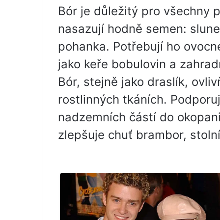
Bór je důležitý pro všechny p
nasazují hodně semen: sluneč
pohanka. Potřebují ho ovocné
jako keře bobulovin a zahrad
Bór, stejně jako draslík, ovli
rostlinných tkáních. Podpor
nadzemních částí do okopanin
zlepšuje chuť brambor, stoln