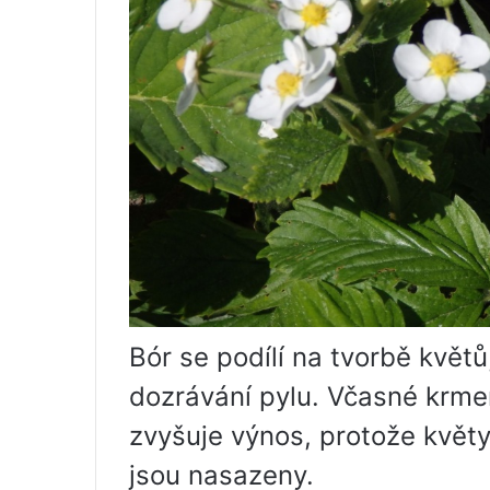
Bór se podílí na tvorbě květů
dozrávání pylu. Včasné krmen
zvyšuje výnos, protože květ
jsou nasazeny.