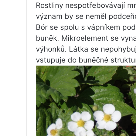
Rostliny nespotřebovávají mn
význam by se neměl podceň
Bór se spolu s vápníkem podí
buněk. Mikroelement se vyna
výhonků. Látka se nepohybuje
vstupuje do buněčné struktu