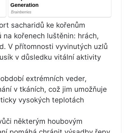
port sacharidů ke kořenům
lů na kořenech luštěnin: hrách,
td. V přítomnosti vyvinutých uzlů
sík v důsledku vitální aktivity
 období extrémních veder,
hání v tkáních, což jim umožňuje
riticky vysokých teplotách
n vůči některým houbovým
ení pomáhá chránit výsadby řepy