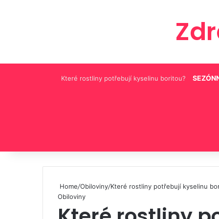
Zd
SEZÓNN
Které rostliny potřebují kyselinu boritou?
Pinterest
Home
/
Obiloviny
/
Které rostliny potřebují kyselinu bo
Obiloviny
Které rostliny p