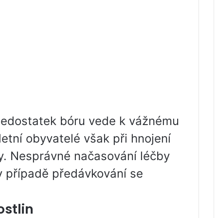
 nedostatek bóru vede k vážnému
letní obyvatelé však při hnojení
by. Nesprávné načasování léčby
v případě předávkování se
ostlin