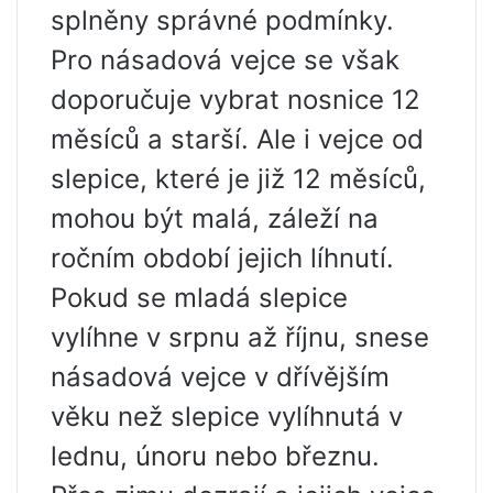
splněny správné podmínky.
Pro násadová vejce se však
doporučuje vybrat nosnice 12
měsíců a starší. Ale i vejce od
slepice, které je již 12 měsíců,
mohou být malá, záleží na
ročním období jejich líhnutí.
Pokud se mladá slepice
vylíhne v srpnu až říjnu, snese
násadová vejce v dřívějším
věku než slepice vylíhnutá v
lednu, únoru nebo březnu.