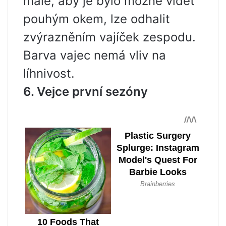
malé, aby je bylo možné vidět
pouhým okem, lze odhalit
zvýrazněním vajíček zespodu.
Barva vajec nemá vliv na
líhnivost.
6. Vejce první sezóny