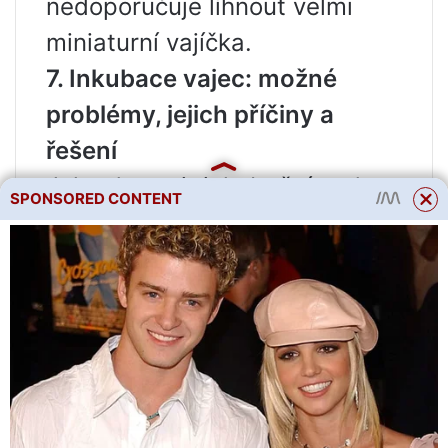
nedoporučuje líhnout velmi
miniaturní vajíčka.
7. Inkubace vajec: možné
problémy, jejich příčiny a
řešení
Jak odstranit inkubační vady
SPONSORED CONTENT