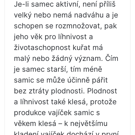
Je-li samec aktivní, není příliš
velký nebo nemá nadváhu a je
schopen se rozmnožovat, pak
jeho věk pro líhnivost a
životaschopnost kuřat má
malý nebo žádný význam. Čím
je samec starší, tím méně
samic se může účinně pářit
bez ztráty plodnosti. Plodnost
a líhnivost také klesá, protože
produkce vajíček samic s
věkem klesá – k největšímu
kladení vajíček dochází v první