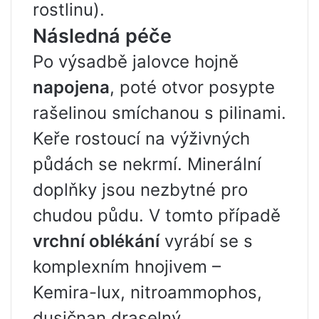
rostlinu).
Následná péče
Po výsadbě jalovce hojně
napojena
, poté otvor posypte
rašelinou smíchanou s pilinami.
Keře rostoucí na výživných
půdách se nekrmí. Minerální
doplňky jsou nezbytné pro
chudou půdu. V tomto případě
vrchní oblékání
vyrábí se s
komplexním hnojivem –
Kemira-lux, nitroammophos,
dusičnan draselný.