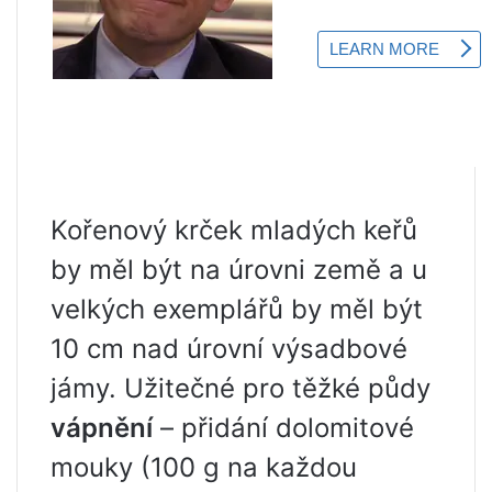
Kořenový krček mladých keřů
by měl být na úrovni země a u
velkých exemplářů by měl být
10 cm nad úrovní výsadbové
jámy. Užitečné pro těžké půdy
vápnění
– přidání dolomitové
mouky (100 g na každou