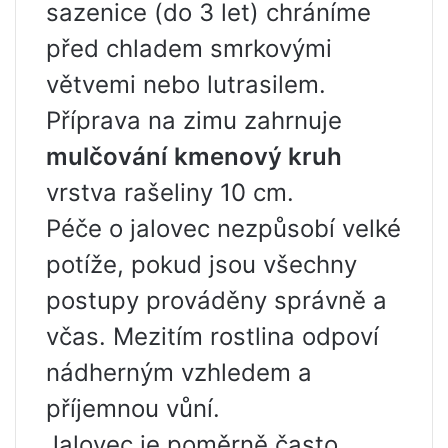
sazenice (do 3 let) chráníme
před chladem smrkovými
větvemi nebo lutrasilem.
Příprava na zimu zahrnuje
mulčování
kmenový kruh
vrstva rašeliny 10 cm.
Péče o jalovec nezpůsobí velké
potíže, pokud jsou všechny
postupy prováděny správně a
včas. Mezitím rostlina odpoví
nádherným vzhledem a
příjemnou vůní.
Jalovec je poměrně často