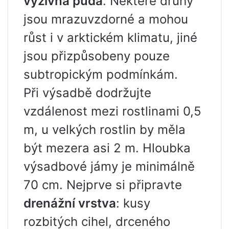
výživná půda
. Některé druhy
jsou mrazuvzdorné a mohou
růst i v arktickém klimatu, jiné
jsou přizpůsobeny pouze
subtropickým podmínkám.
Při výsadbě dodržujte
vzdálenost mezi rostlinami 0,5
m, u velkých rostlin by měla
být mezera asi 2 m. Hloubka
výsadbové jámy je minimálně
70 cm. Nejprve si připravte
drenážní vrstva
: kusy
rozbitých cihel, drceného