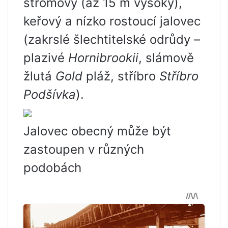
stromový (až 15 m vysoký),
keřový a nízko rostoucí jalovec
(zakrslé šlechtitelské odrůdy –
plazivé
Hornibrookii
, slámově
žlutá
Gold
pláž, stříbro
Stříbro
Podšívka
).
Jalovec obecný může být
zastoupen v různých
podobách