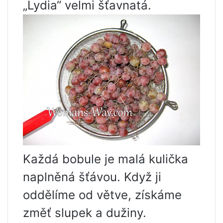
„Lydia“ velmi šťavnatá.
Každá bobule je malá kulička
naplněná šťávou. Když ji
oddělíme od větve, získáme
změť slupek a dužiny.