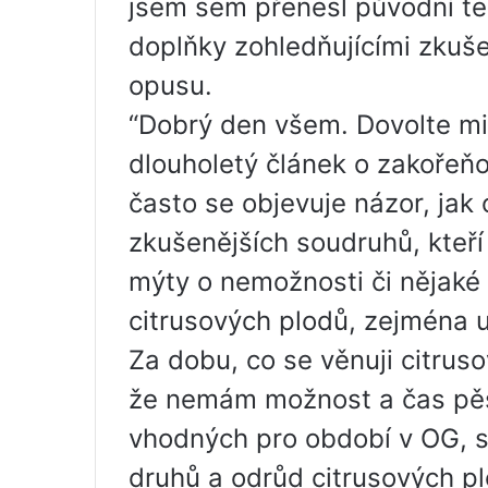
jsem sem přenesl původní te
doplňky zohledňujícími zkuš
opusu.
“Dobrý den všem. Dovolte mi
dlouholetý článek o zakořeňo
často se objevuje názor, jak
zkušenějších soudruhů, kteří
mýty o nemožnosti či nějaké 
citrusových plodů, zejména u
Za dobu, co se věnuji citru
že nemám možnost a čas pěs
vhodných pro období v OG, s
druhů a odrůd citrusových p