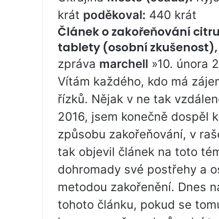
krát
poděkoval:
440 krát
Článek o zakořeňování citru
tablety (osobní zkušenost), 
zpráva
marchell
»10. února 
Vítám každého, kdo má zájem
řízků. Nějak v ne tak vzdálen
2016, jsem konečně dospěl 
způsobu zakořeňování, v raše
tak objevil článek na toto té
dohromady své postřehy a os
metodou zakořenění. Dnes na
tohoto článku, pokud se tomu