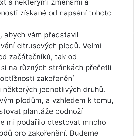
xt s některými změnami a
enosti získané od napsání tohoto
, abych vám představil
vání citrusových plodů. Velmi
 od začátečníků, tak od
 si na různých stránkách přečetli
obtížnosti zakořenění
 některých jednotlivých druhů.
sovým plodům, a vzhledem k tomu,
tovat plantáže podnoží
e mi podařilo otestovat mnoho
lodů pro zakořenění. Budeme