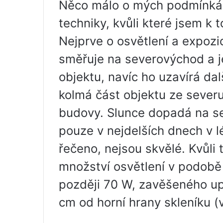
Něco málo o mých podmínká
techniky, kvůli které jsem k
Nejprve o osvětlení a expozi
směřuje na severovýchod a j
objektu, navíc ho uzavírá da
kolmá část objektu ze severu.
budovy. Slunce dopadá na sev
pouze v nejdelších dnech v l
řečeno, nejsou skvělé. Kvůli
množství osvětlení v podobě 
později 70 W, zavěšeného up
cm od horní hrany skleníku (v