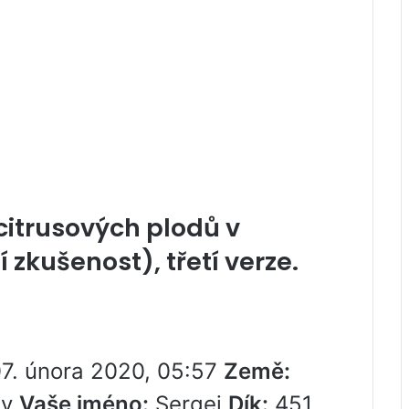
citrusových plodů v
 zkušenost), třetí verze.
7. února 2020, 05:57
Země:
ev
Vaše jméno:
Sergei
Dík:
451