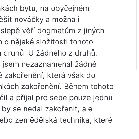
nkách bytu, na obyčejném
ěšit nováčky a možná i
í slepě věří dogmatům z jiných
 o nějaké složitosti tohoto
h druhů. U žádného z druhů,
u, jsem nezaznamenal žádné
ě zakořenění, která však do
nkách zakořenění. Během tohoto
il a přijal pro sebe pouze jednu
ý by se nedal zakořenit, ale
ebo zemědělská technika, které