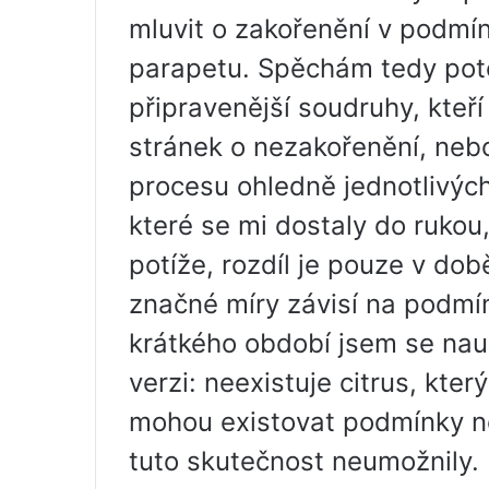
mluvit o zakořenění v podmí
parapetu. Spěchám tedy pot
připravenější soudruhy, kteř
stránek o nezakořenění, nebo
procesu ohledně jednotlivýc
které se mi dostaly do ruko
potíže, rozdíl je pouze v dob
značné míry závisí na podmí
krátkého období jsem se nauč
verzi: neexistuje citrus, kter
mohou existovat podmínky n
tuto skutečnost neumožnily.