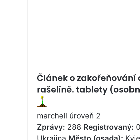
Článek o zakořeňování 
rašelině. tablety (osobní
marchell úroveň 2
Zprávy:
288
Registrovaný:
0
Ukrajina
Město (osada):
Kyj