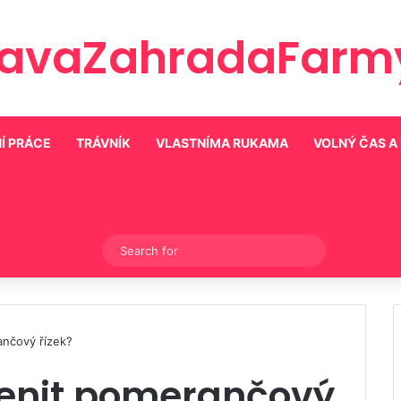
ravaZahradaFarmy
Í PRÁCE
TRÁVNÍK
VLASTNÍMA RUKAMA
VOLNÝ ČAS A
Switch skin
Search
for
nčový řízek?
enit pomerančový