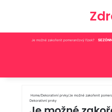
Zd
SEZÓNN
Je možné zakořenit pomerančový řízek?
Pinterest
Home
/
Dekorativní prvky
/
Je možné zakořenit pomera
Dekorativní prvky
Je možné zakoř