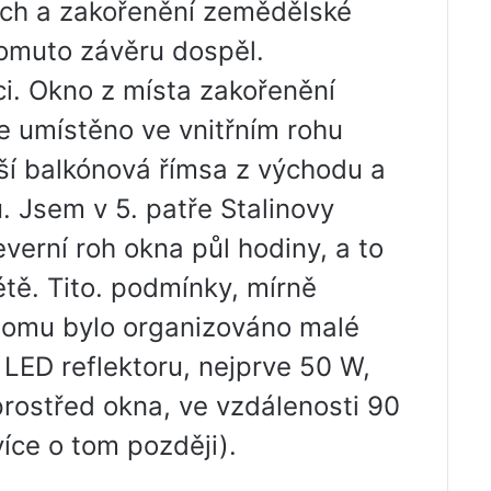
ch a zakořenění zemědělské
 tomuto závěru dospěl.
ci. Okno z místa zakořenění
e umístěno ve vnitřním rohu
lší balkónová římsa z východu a
 Jsem v 5. patře Stalinovy ​​
erní roh okna půl hodiny, a to
étě. Tito. podmínky, mírně
 tomu bylo organizováno malé
LED reflektoru, nejprve 50 W,
rostřed okna, ve vzdálenosti 90
íce o tom později).