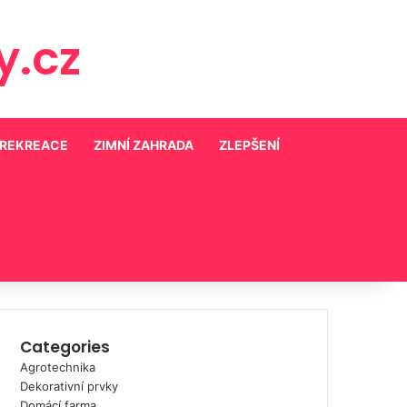
.cz
 REKREACE
ZIMNÍ ZAHRADA
ZLEPŠENÍ
Categories
Agrotechnika
Dekorativní prvky
Domácí farma