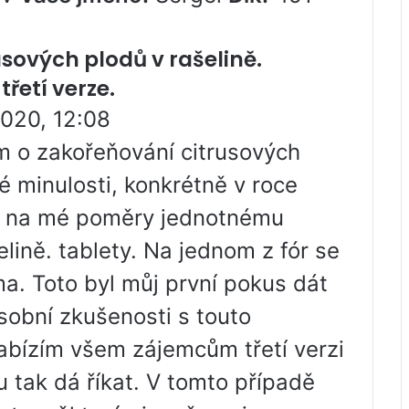
sových plodů v rašelině.
třetí verze.
2020, 12:08
 o zakořeňování citrusových
é minulosti, konkrétně v roce
k na mé poměry jednotnému
lině. tablety. Na jednom z fór se
ma. Toto byl můj první pokus dát
obní zkušenosti s touto
bízím všem zájemcům třetí verzi
 tak dá říkat. V tomto případě