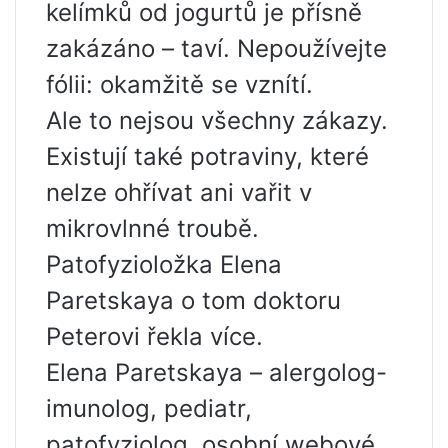
kelímků od jogurtů je přísně
zakázáno – taví. Nepoužívejte
fólii: okamžitě se vznítí.
Ale to nejsou všechny zákazy.
Existují také potraviny, které
nelze ohřívat ani vařit v
mikrovlnné troubě.
Patofyzioložka Elena
Paretskaya o tom doktoru
Peterovi řekla více.
Elena Paretskaya – alergolog-
imunolog, pediatr,
patofyziolog, osobní webové