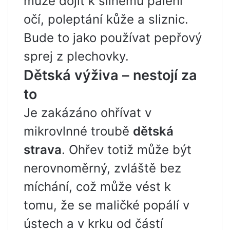
může dojít k silnému pálení
očí, poleptání kůže a sliznic.
Bude to jako používat pepřový
sprej z plechovky.
Dětská výživa – nestojí za
to
Je zakázáno ohřívat v
mikrovlnné troubě
dětská
strava
. Ohřev totiž může být
nerovnoměrný, zvláště bez
míchání, což může vést k
tomu, že se maličké popálí v
ústech a v krku od částí