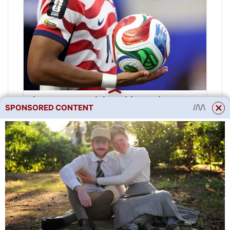
SPONSORED CONTENT
“Sharashkinova kancelář.”
Obyvatelům Jekatěrinburgu
bylo zamítnuto vrácení peněz
za vstupenky na zrušený
rockový festival