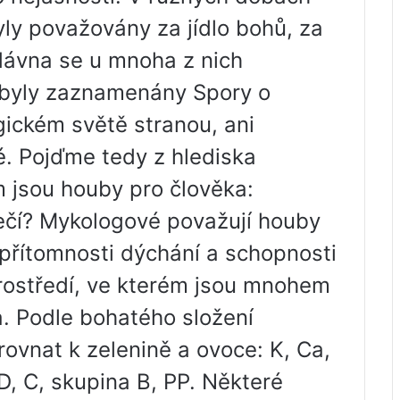
yly považovány za jídlo bohů, za
adávna se u mnoha z nich
. byly zaznamenány Spory o
gickém světě stranou, ani
. Pojďme tedy z hlediska
čím jsou houby pro člověka:
ečí? Mykologové považují houby
y přítomnosti dýchání a schopnosti
ostředí, ve kterém jsou mnohem
a. Podle bohatého složení
irovnat k zelenině a ovoce: K, Ca,
 D, C, skupina B, PP. Některé