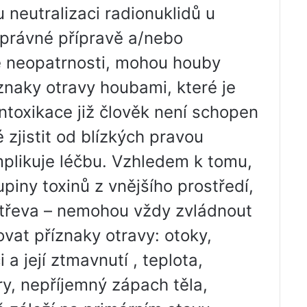
 neutralizaci radionuklidů u
správné přípravě a/nebo
ké neopatrnosti, mohou houby
íznaky otravy houbami, které je
intoxikace již člověk není schopen
 zjistit od blízkých pravou
mplikuje léčbu. Vzhledem k tomu,
piny toxinů z vnějšího prostředí,
 střeva – nemohou vždy zvládnout
ovat příznaky otravy: otoky,
a její ztmavnutí , teplota,
éry, nepříjemný zápach těla,