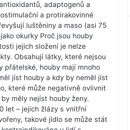
antioxidantů, adaptogenů a
ostimulační a protirakovinné
řevyšují luštěniny a maso (asi 75
 jako okurky Proč jsou houby
sti jejich složení je nelze
ty. Obsahují látky, které nejsou
y přátelské, houby mají mnoho
ěl jíst houby a kdy by neměl jíst
lo, které může negativně ovlivnit
 by měly nejíst houby ženy.
et – jejich žlázy s vnitřní
vořeny, takové jídlo se může stát
 kontraindikováno u lidí s