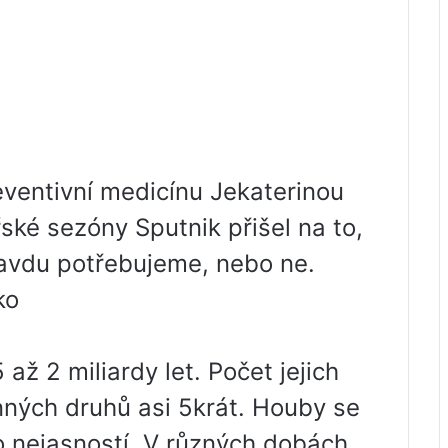
eventivní medicínu Jekaterinou
ké sezóny Sputnik přišel na to,
avdu potřebujeme, nebo ne.
ko
 až 2 miliardy let. Počet jejich
nných druhů asi 5krát. Houby se
ho nejasností. V různých dobách