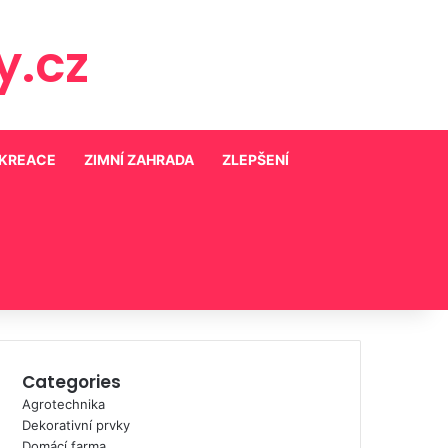
.cz
EKREACE
ZIMNÍ ZAHRADA
ZLEPŠENÍ
Categories
Agrotechnika
Dekorativní prvky
Domácí farma