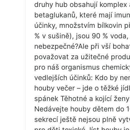
druhy hub obsahují komplex 
betaglukanů, které mají imun
účinky, množstvím bílkovin p
% v sušině), jsou 90 % voda,
nebezpečné?Ale při vší bohato
považovat za užitečné produk
pro náš organismus chemick
vedlejších účinků: Kdo by nem
houby večer – jde o těžké jíd
spánek Těhotné a kojící ženy
Nedávejte houby dětem do 10 l
sekrecí ještě nejsou plně vyt
pro děti toxické.Jíst houby je