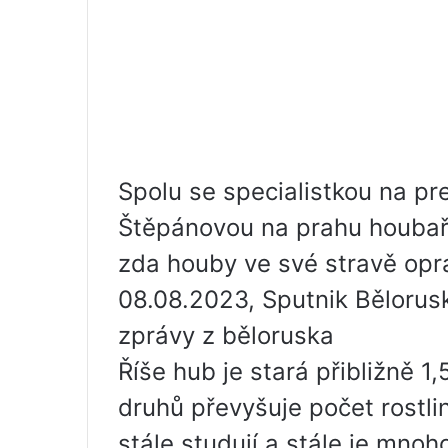
Spolu se specialistkou na pr
Štěpánovou na prahu houbařs
zda houby ve své stravě opr
08.08.2023, Sputnik Bělorus
zprávy z běloruska
Říše hub je stará přibližně 1,5
druhů převyšuje počet rostli
stále studují a stále je mno