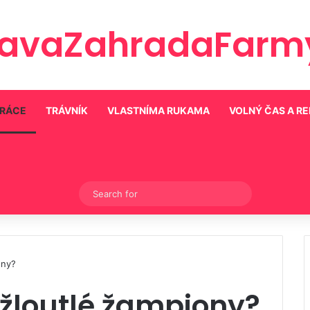
ravaZahradaFarmy
PRÁCE
TRÁVNÍK
VLASTNÍMA RUKAMA
VOLNÝ ČAS A R
Switch skin
Search
for
ony?
ažloutlé žampiony?