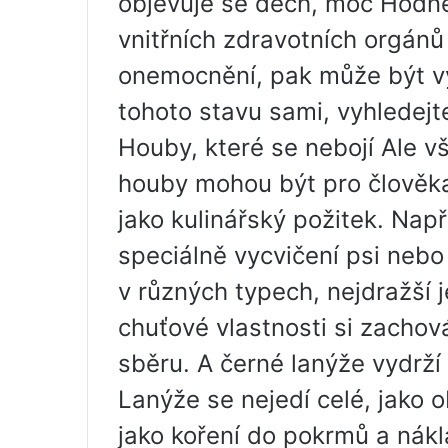
objevuje se dech, moč Hodně
vnitřních zdravotních orgánů
onemocnění, pak může být výs
tohoto stavu sami, vyhledejt
Houby, které se nebojí Ale v
houby mohou být pro člověka 
jako kulinářský požitek. Např
speciálně vycvičení psi nebo
v různých typech, nejdražší j
chuťové vlastnosti si zacho
sběru. A černé lanýže vydrží 
Lanýže se nejedí celé, jako o
jako koření do pokrmů a nákl