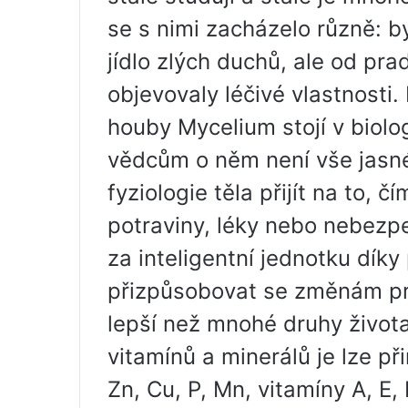
se s nimi zacházelo různě: b
jídlo zlých duchů, ale od pr
objevovaly léčivé vlastnosti
houby Mycelium stojí v biolo
vědcům o něm není vše jasné
fyziologie těla přijít na to, 
potraviny, léky nebo nebezp
za inteligentní jednotku dík
přizpůsobovat se změnám pr
lepší než mnohé druhy život
vitamínů a minerálů je lze př
Zn, Cu, P, Mn, vitamíny A, E,