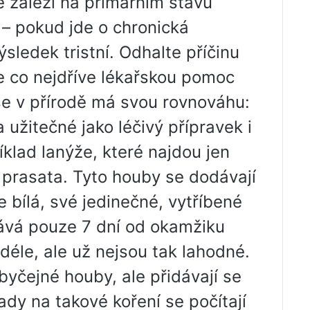
 záleží na primárním stavu
 – pokud jde o chronická
ledek tristní. Odhalte příčinu
e co nejdříve lékařskou pomoc
še v přírodě má svou rovnováhu:
užitečné jako léčivý přípravek i
íklad lanýže, které najdou jen
 prasata. Tyto houby se dodávají
e bílá, své jedinečné, vytříbené
vává pouze 7 dní od okamžiku
déle, ale už nejsou tak lahodné.
byčejné houby, ale přidávají se
ady na takové koření se počítají