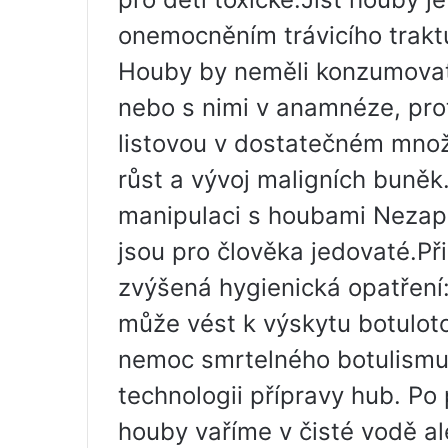
onemocněním trávicího traktu, 
Houby by neměli konzumovat 
nebo s nimi v anamnéze, pro
listovou v dostatečném množ
růst a vývoj maligních buněk
manipulaci s houbami Nezap
jsou pro člověka jedovaté.Př
zvýšená hygienická opatření
může vést k výskytu botuloto
nemoc smrtelného botulism
technologii přípravy hub. Po
houby vaříme v čisté vodě al