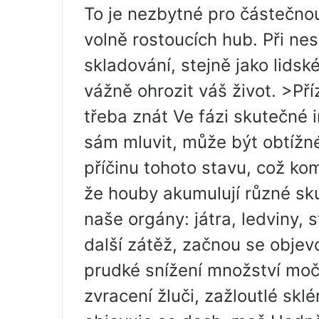
To je nezbytné pro částečnou
volně rostoucích hub. Při ne
skladování, stejně jako lids
vážně ohrozit váš život. >Př
třeba znát Ve fázi skutečné 
sám mluvit, může být obtížné
příčinu tohoto stavu, což ko
že houby akumulují různé sku
naše orgány: játra, ledviny,
další zátěž, začnou se objev
prudké snížení množství moči 
zvracení žluči, zažloutlé skl