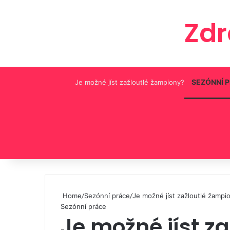
Zd
SEZÓNNÍ 
Je možné jíst zažloutlé žampiony?
Pinterest
Home
/
Sezónní práce
/
Je možné jíst zažloutlé žampi
Sezónní práce
Je možné jíst z