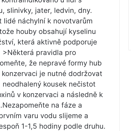
slinivky, jater, ledvin, dny.
lidé náchylní k novotvarům
tože houby obsahují kyselinu
ství, která aktivně podporuje
. >Některá pravidla pro
omeňte, že nepravé formy hub
i konzervaci je nutné dodržovat
: neodhalený kousek nečistot
xinů v konzervaci a následně k
u.Nezapomeňte na fáze a
 prvním varu vodu slijeme a
espoň 1-1,5 hodiny podle druhu.