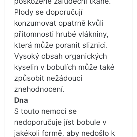
poškozené žaludeční tkáně.
Plody se doporučují
konzumovat opatrně kvůli
přítomnosti hrubé vlákniny,
která může poranit sliznici.
Vysoký obsah organických
kyselin v bobulích může také
způsobit nežádoucí
znehodnocení.
Dna
S touto nemocí se
nedoporučuje jíst bobule v
jakékoli formě, aby nedošlo k