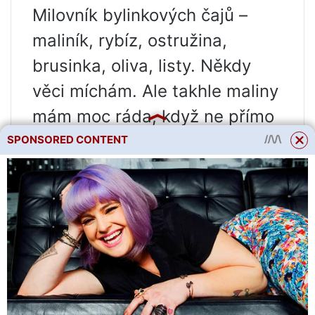
Milovník bylinkových čajů –
maliník, rybíz, ostružina,
brusinka, oliva, listy. Někdy
věci míchám. Ale takhle maliny
mám moc ráda, když ne přímo
z keře: trochu smetany, medu
SPONSORED CONTENT
a sody. Ukazuje se, že není
kyselé, velmi aromatické a
vzdušné. hmota je plná bublin!
lepší než jakýkoli dort.