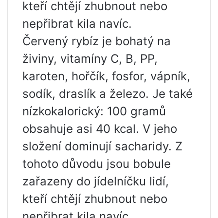
kteří chtějí zhubnout nebo
nepřibrat kila navíc.
Červený rybíz je bohatý na
živiny, vitamíny C, B, PP,
karoten, hořčík, fosfor, vápník,
sodík, draslík a železo. Je také
nízkokalorický: 100 gramů
obsahuje asi 40 kcal. V jeho
složení dominují sacharidy. Z
tohoto důvodu jsou bobule
zařazeny do jídelníčku lidí,
kteří chtějí zhubnout nebo
nepřibrat kila navíc.