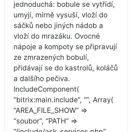
jednoduchá: bobule se vytřídí,
umyjí, mírně vysuší, vloží do
sáčků nebo jiných nádob a
vloží do mrazáku. Ovocné
nápoje a kompoty se připravují
ze zmrazených bobulí,
přidávají se do kastrolů, koláčů
a dalšího pečiva.
IncludeComponent(
“bitrix:main.include”, “”, Array(
“AREA_FILE_SHOW” =>
“soubor”, “PATH” =>
“/include/ask_services.php”,