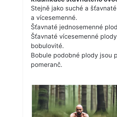
Stejně jako suché a šťavnat
a vícesemenné.
Šťavnaté jednosemenné plody
Šťavnaté vícesemenné plody
bobulovité.
Bobule podobné plody jsou pl
pomeranč.