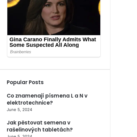
Popular Posts
Co znamenají písmena L a N v
elektrotechnice?
June 5, 2024
Jak pěstovat semena v
rašelinových tabletách?
June 5, 2024