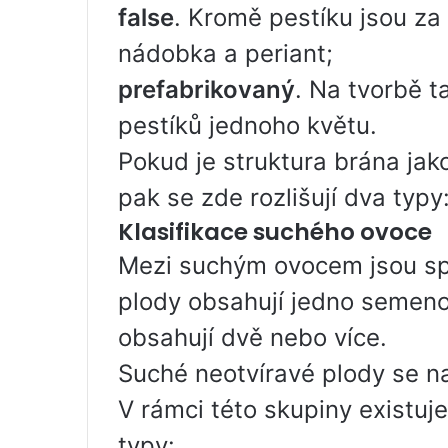
false
. Kromě pestíku jsou z
nádobka a periant;
prefabrikovaný
. Na tvorbě t
pestíků jednoho květu.
Pokud je struktura brána jak
pak se zde rozlišují dva typ
Klasifikace suchého ovoce
Mezi suchým ovocem jsou spa
plody obsahují jedno semeno
obsahují dvě nebo více.
Suché neotvíravé plody se n
V rámci této skupiny existuj
typy: