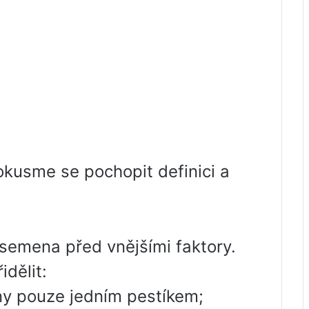
okusme se pochopit definici a
 semena před vnějšími faktory.
idělit:
ny pouze jedním pestíkem;