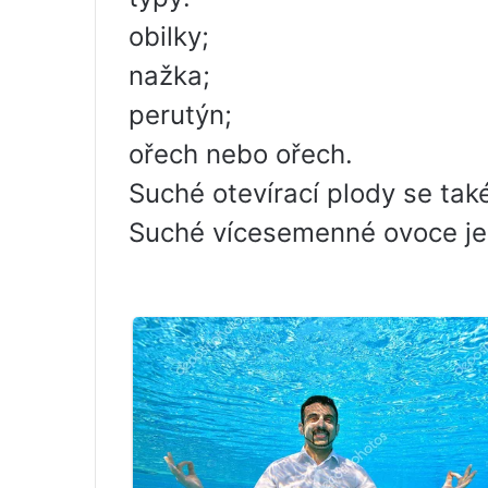
obilky;
nažka;
perutýn;
ořech nebo ořech.
Suché otevírací plody se tak
Suché vícesemenné ovoce je