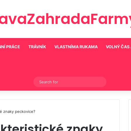
ravaZahradaFarmy
NÍ PRÁCE
TRÁVNÍK
VLASTNÍMA RUKAMA
VOLNÝ ČAS
Switch skin
Search
for
ké znaky peckovice?
kteristické znaky