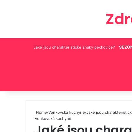
Zd
SEZÓN
Jaké jsou charakteristické znaky peckovice?
Pinterest
Home
/
Venkovská kuchyně
/
Jaké jsou charakteristic
Venkovská kuchyně
Jaké jsou chara