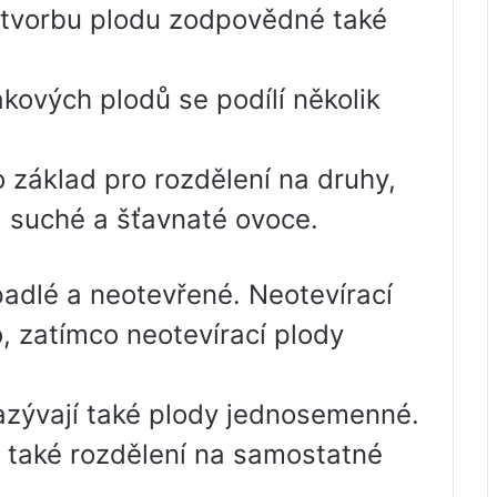
a tvorbu plodu zodpovědné také
akových plodů se podílí několik
o základ pro rozdělení na druhy,
y: suché a šťavnaté ovoce.
dlé a neotevřené. Neotevírací
, zatímco neotevírací plody
azývají také plody jednosemenné.
e také rozdělení na samostatné