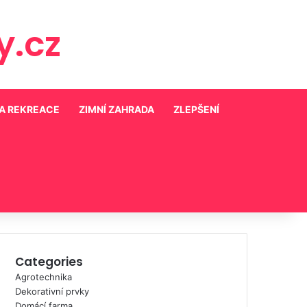
.cz
 A REKREACE
ZIMNÍ ZAHRADA
ZLEPŠENÍ
Categories
Agrotechnika
Dekorativní prvky
Domácí farma