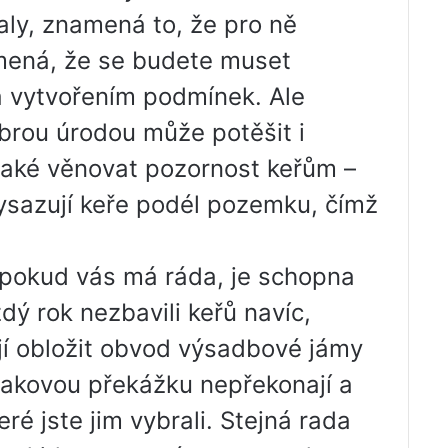
aly, znamená to, že pro ně
amená, že se budete muset
 vytvořením podmínek. Ale
rou úrodou může potěšit i
také věnovat pozornost keřům –
 vysazují keře podél pozemku, čímž
 pokud vás má ráda, je schopna
dý rok nezbavili keřů navíc,
jí obložit obvod výsadbové jámy
 takovou překážku nepřekonají a
ré jste jim vybrali. Stejná rada