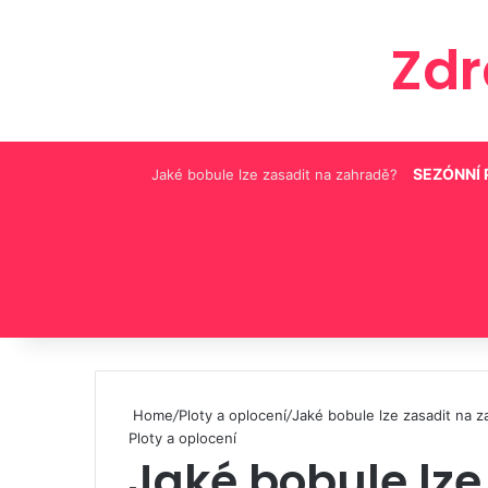
Zd
SEZÓNNÍ
Jaké bobule lze zasadit na zahradě?
Pinterest
Home
/
Ploty a oplocení
/
Jaké bobule lze zasadit na 
Ploty a oplocení
Jaké bobule lze