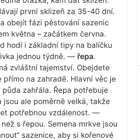
ediná otázka, kam dát sklizeň.
ávají první sklizeň za 35-40 dní.
 obejít fázi pěstování sazenic
em května – začátkem června.
 hodí i základní tipy na balíčku
livka jednou týdně. —
řepa
.
á zvláštní tajemství. Obejdete
e přímo na zahradě. Hlavní věc je
e půda zahřála. Řepa potřebuje
 jsou ale poměrně velká, takže
žet potřebnou vzdálenost. —
jší než s řepou. Semena mrkve jsou
nout“ sazenice, aby si kořenové