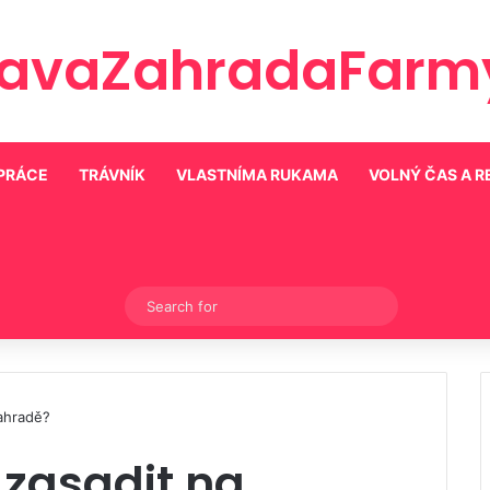
ravaZahradaFarmy
 PRÁCE
TRÁVNÍK
VLASTNÍMA RUKAMA
VOLNÝ ČAS A 
Switch skin
Search
for
zahradě?
 zasadit na