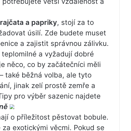
, potřebujete větší vzdálenost a
, rajčata a papriky
, stojí za to
žadovat úsilí. Zde budete muset
nice a zajistit správnou zálivku.
y teplomilné a vyžadují dobré
 je něco, co by začátečníci měli
– také běžná volba, ale tyto
ání, jinak zelí prostě zemře a
Tipy pro výběr sazenic najdete
oně
ají o příležitost pěstovat bobule.
e za exotickými věcmi. Pokud se