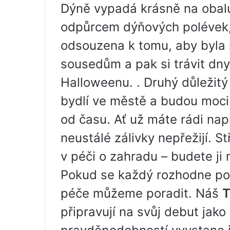
Dýně vypadá krásně na obalu
odpůrcem dýňových polévek, 
odsouzena k tomu, aby byla
sousedům a pak si trávit dny
Halloweenu. . Druhý důležitý 
bydlí ve městě a budou moci j
od času. Ať už máte rádi nap
neustálé zálivky nepřežijí. S
v péči o zahradu – budete ji m
Pokud se každý rozhodne pod
péče můžeme poradit. Náš
T
připravují na svůj debut jako