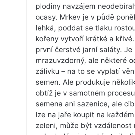
plodiny navzájem neodebíral
ocasy. Mrkev je v půdě poně
lehká, poddat se tlaku rosto
kořeny vytvoří krátké a křiv
první čerstvé jarní saláty. J
mrazuvzdorný, ale některé o
zálivku – na to se vyplatí vě
semen. Ale produkuje několi
obtíž je v samotném procesu
semena ani sazenice, ale cib
lze na jaře koupit na každém 
zeleni, může být vzdálenost