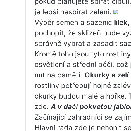
pokud plánujete sbírat cibuli
je lepší nesbírat zelení.
Výběr semen a sazenic
lilek
pochopit, že sklizeň bude vy
správně vybrat a zasadit saze
Kromě toho jsou tyto rostlin
osvětlení a střední péči, což
mít na paměti.
Okurky a zelí
rostliny potřebují hojné zalév
okurky budou malé a hořké. 
zde.
A v dači pokvetou jabl
Začínající zahradníci se zajím
Hlavní rada zde je nehonit s