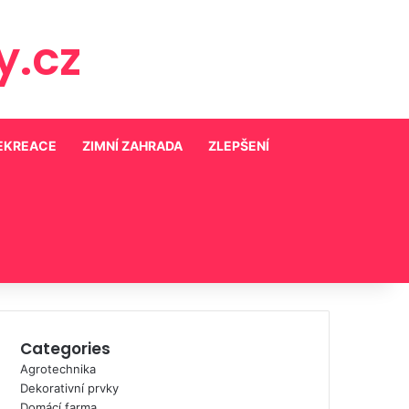
.cz
REKREACE
ZIMNÍ ZAHRADA
ZLEPŠENÍ
Categories
Agrotechnika
Dekorativní prvky
Domácí farma