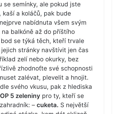
 se semínky, ale pokud jste
kaší a koláčů, pak bude
 nejprve nabídnuta všem svým
 na balkóně až do příštího
bod se týká těch, kteří trvale
ejich stránky navštívit jen čas
říklad zelí nebo okurky, bez
třízlivě zhodnoťte své schopnosti
uset zalévat, plevelit a hnojit.
le svého vkusu, pak z hlediska
OP 5 zeleniny
pro ty, kteří se
 zahradník: –
cuketa.
S největší