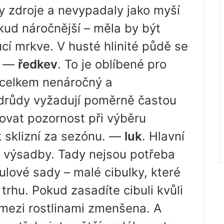
y zdroje a nevypadaly jako myší
kud náročnější – měla by být
ucí mrkve. V husté hlinité půdě se
é. —
ředkev
. To je oblíbené pro
e celkem nenáročný a
drůdy vyžadují poměrně častou
novat pozornost při výběru
k sklizní za sezónu. —
luk
. Hlavní
 výsadby. Tady nejsou potřeba
ulové sady – malé cibulky, které
trhu. Pokud zasadíte cibuli kvůli
 mezi rostlinami zmenšena. A