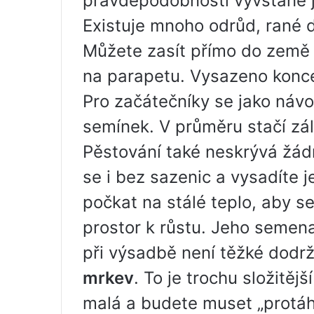
pravděpodobností vyvstane j
Existuje mnoho odrůd, rané d
Můžete zasít přímo do země a
na parapetu. Vysazeno konc
Pro začátečníky se jako návod
semínek. V průměru stačí zá
Pěstování také neskrývá žádn
se i bez sazenic a vysadíte j
počkat na stálé teplo, aby s
prostor k růstu. Jeho semena
při výsadbě není těžké dodr
mrkev
. To je trochu složitě
malá a budete muset „protáh