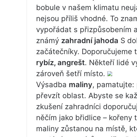
bobule v našem klimatu neuj
nejsou příliš vhodné. To zn
vypořádat s přizpůsobením a
známý
zahradní jahoda
S dob
začátečníky. Doporučujeme 
rybíz, angrešt
. Někteří lidé
zároveň šetří místo.
Výsadba
maliny
, pamatujte:
převzít oblast. Abyste se kaž
zkušení zahradníci doporuču
něčím jako břidlice – kořeny
maliny zůstanou na místě, kte