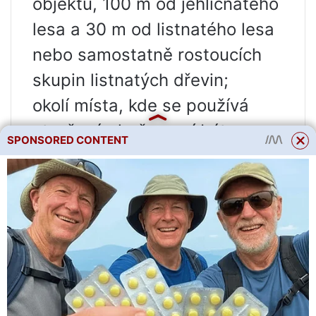
objektu, 100 m od jehličnatého
lesa a 30 m od listnatého lesa
nebo samostatně rostoucích
skupin listnatých dřevin;
okolí místa, kde se používá
otevřený oheň, musí být
SPONSORED CONTENT
očištěno v okruhu 10 m od
suchých stromů a trávy a
jiných hořlavých materiálů;
osoba používající otevřený
oheň musí mít k dispozici
primární hasicí zařízení pro
lokalizaci a likvidaci požáru a