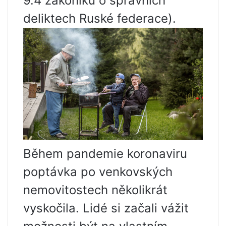
9.4 zákoníku o správních
deliktech Ruské federace).
Během pandemie koronaviru
poptávka po venkovských
nemovitostech několikrát
vyskočila. Lidé si začali vážit