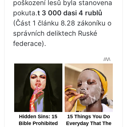
poškození lesů byla stanovena
pokuta.
t 3 000 d
asi 4
rublů
(Část 1 článku 8.28 zákoníku o
správních deliktech Ruské
federace).