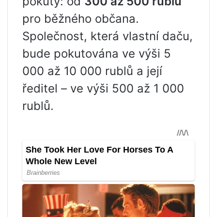
pokuty: od
300 až 500 rublů
pro běžného občana.
Společnost, která vlastní daču,
bude pokutována ve výši 5
000 až 10 000 rublů a její
ředitel – ve výši 500 až 1 000
rublů.