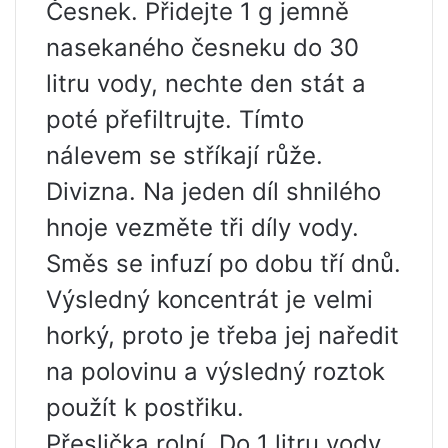
Česnek. Přidejte 1 g jemně
nasekaného česneku do 30
litru vody, nechte den stát a
poté přefiltrujte. Tímto
nálevem se stříkají růže.
Divizna. Na jeden díl shnilého
hnoje vezměte tři díly vody.
Směs se infuzí po dobu tří dnů.
Výsledný koncentrát je velmi
horký, proto je třeba jej naředit
na polovinu a výsledný roztok
použít k postřiku.
Přeslička rolní. Do 1 litru vody