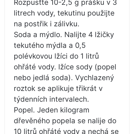
Rozpusťte 10-2,5 g prášku v 3
litrech vody, tekutinu použijte
na postřik i zálivku.
Soda a mýdlo. Nalijte 4 lžičky
tekutého mýdla a 0,5
polévkovou lžíci do 1 litrů
ohřáté vody. lžíce sody (popel
nebo jedlá soda). Vychlazený
roztok se aplikuje třikrát v
týdenních intervalech.
Popel. Jeden kilogram
dřevěného popela se nalije do
10 litrů ohřáté vody a nechá se