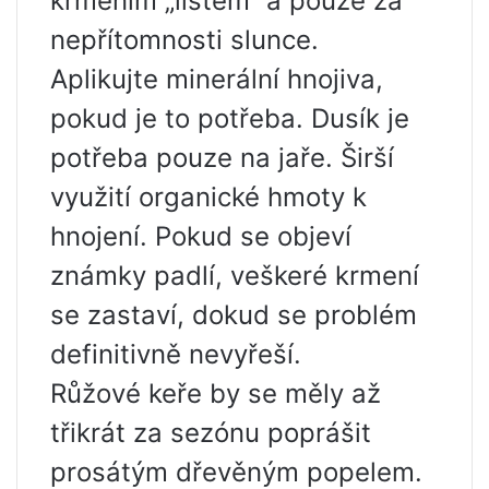
krmením „listem“ a pouze za
nepřítomnosti slunce.
Aplikujte minerální hnojiva,
pokud je to potřeba. Dusík je
potřeba pouze na jaře. Širší
využití organické hmoty k
hnojení. Pokud se objeví
známky padlí, veškeré krmení
se zastaví, dokud se problém
definitivně nevyřeší.
Růžové keře by se měly až
třikrát za sezónu poprášit
prosátým dřevěným popelem.