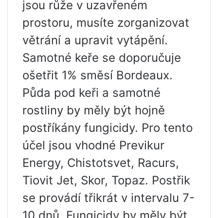
jsou růže v uzavřeném
prostoru, musíte zorganizovat
větrání a upravit vytápění.
Samotné keře se doporučuje
ošetřit 1% směsí Bordeaux.
Půda pod keři a samotné
rostliny by měly být hojně
postříkány fungicidy. Pro tento
účel jsou vhodné Previkur
Energy, Chistotsvet, Racurs,
Tiovit Jet, Skor, Topaz. Postřik
se provádí třikrát v intervalu 7-
10 dnů. Fungicidy by měly být