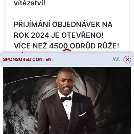
vítězství!
PŘIJÍMÁNÍ OBJEDNÁVEK NA
ROK 2024 JE OTEVŘENO
!
VÍCE NEŽ 4500 ODRŮD RŮŽE!
NÁSLEDOVAT
NOVINKY V
SPONSORED CONTENT
ŠKOLSKÉM SORTIMENTU V
SEKCI ŠKOLSKÉ NOVINKY
2024!!
CHS OTEVŘENA PRO
NÁVŠTĚVU!
ŠKOLKA RUSROZA VÁS ZVE
DO PRÁCE!