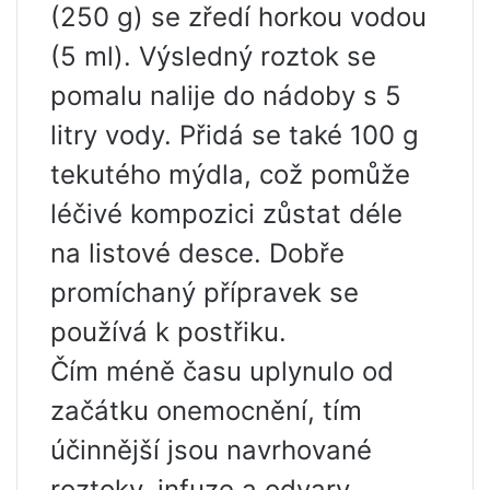
(250 g) se zředí horkou vodou
(5 ml). Výsledný roztok se
pomalu nalije do nádoby s 5
litry vody. Přidá se také 100 g
tekutého mýdla, což pomůže
léčivé kompozici zůstat déle
na listové desce. Dobře
promíchaný přípravek se
používá k postřiku.
Čím méně času uplynulo od
začátku onemocnění, tím
účinnější jsou navrhované
roztoky, infuze a odvary.