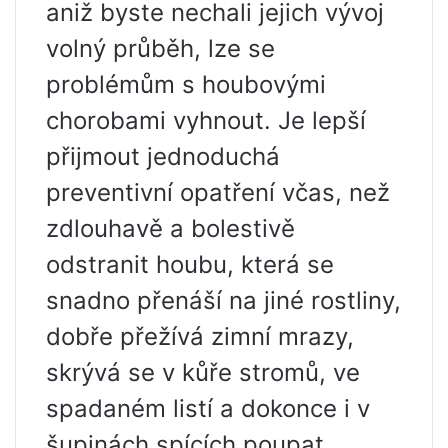
aniž byste nechali jejich vývoj
volný průběh, lze se
problémům s houbovými
chorobami vyhnout. Je lepší
přijmout jednoduchá
preventivní opatření včas, než
zdlouhavě a bolestivě
odstranit houbu, která se
snadno přenáší na jiné rostliny,
dobře přežívá zimní mrazy,
skrývá se v kůře stromů, ve
spadaném listí a dokonce i v
šupinách spících poupat.