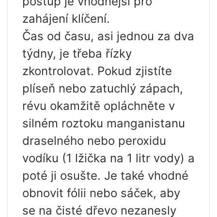
postup je vhodnější pro
zahájení klíčení.
Čas od času, asi jednou za dva
týdny, je třeba řízky
zkontrolovat. Pokud zjistíte
plíseň nebo zatuchlý zápach,
révu okamžitě opláchněte v
silném roztoku manganistanu
draselného nebo peroxidu
vodíku (1 lžička na 1 litr vody) a
poté ji osušte. Je také vhodné
obnovit fólii nebo sáček, aby
se na čisté dřevo nezanesly