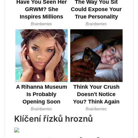
Klíčení řízků hroznů