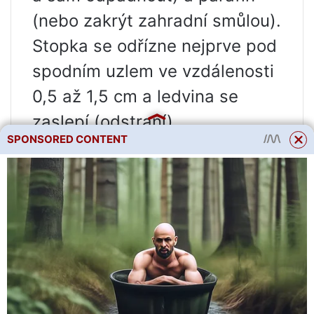
(nebo zakrýt zahradní smůlou).
Stopka se odřízne nejprve pod
spodním uzlem ve vzdálenosti
0,5 až 1,5 cm a ledvina se
zaslepí (odstraní).
SPONSORED CONTENT
Dalším krokem je rýhování
spodní části rukojeti (3-5 cm)
špičkou nože, hřebíkem nebo
šídlem. Obvykle stačí 2-3
škrábance, dosahující k lýkové
vrstvě, častější vyříznutí kůry
povede k jejímu odlupování.