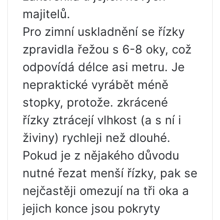
majitelů.
Pro zimní uskladnění se řízky
zpravidla řežou s 6-8 oky, což
odpovídá délce asi metru. Je
nepraktické vyrábět méně
stopky, protože. zkrácené
řízky ztrácejí vlhkost (a s ní i
živiny) rychleji než dlouhé.
Pokud je z nějakého důvodu
nutné řezat menší řízky, pak se
nejčastěji omezují na tři oka a
jejich konce jsou pokryty