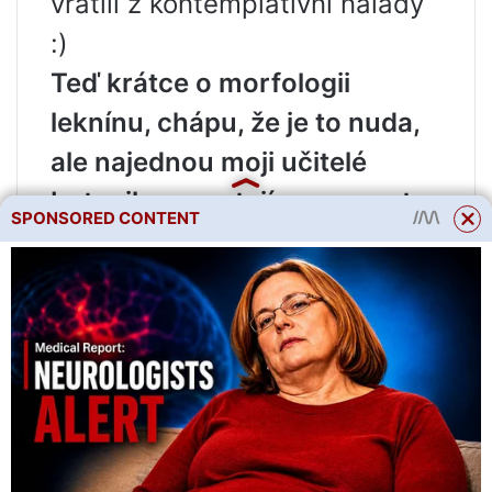
vrátili z kontemplativní nálady
:)
Teď krátce o morfologii
leknínu, chápu, že je to nuda,
ale najednou moji učitelé
botaniky upoutají pozornost
SPONSORED CONTENT
tohoto článku :)
Leknín bílý je vodní vytrvalá
rostlina s dlouhým,
rozvětveným, tmavým, kulatým
oddenkem. Jeho jednotlivé
velké květy o průměru 5-25
cm, slabě vonící, s bílými