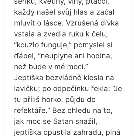
šeříků, květiny, vlny, ptáčci,
každý našel svůj hlas a začal
mluvit o lásce. Vzrušená dívka
vstala a zvedla ruku k čelu,
“kouzlo funguje,” pomyslel si
ďábel, “neuplyne ani hodina,
než bude v mé moci.”
Jeptiška bezvládně klesla na
lavičku; po odpočinku řekla: “Je
tu příliš horko, půjdu do
refektáře.” Bez ohledu na to,
jak moc se Satan snažil,
jeptiška opustila zahradu, plná