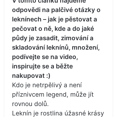
V tomto článku najdeme
odpovědi na palčivé otázky o
leknínech – jak je pěstovat a
pečovat o ně, kde a do jaké
půdy je zasadit, zimování a
skladování leknínů, množení,
podívejte se na video,
inspirujte se a běžte
nakupovat :)
Kdo je netrpělivý a není
příznivcem legend, může jít
rovnou dolů.
Leknín je rostlina úžasné krásy