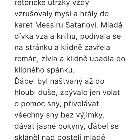
rétorické útržky vždy
vzrušovaly mysl a hrály do
karet Messiru Satanovi. Mladá
dívka vzala knihu, podívala se
na stránku a klidně zavřela
román, zívla a klidně upadla do
klidného spánku.
Ďábel byl naštvaný až do
hloubi duše, zbývalo jen volat
o pomoc sny, přivolávat
všechny sny bez výjimky,
dávat jasné pokyny, ďábel se
skláněl nad postelí mladé