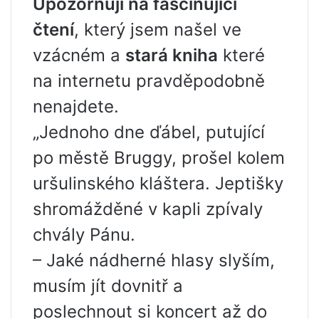
Upozorňuji na fascinující
čtení
, který jsem našel ve
vzácném a
stará kniha
které
na internetu pravděpodobně
nenajdete.
„Jednoho dne ďábel, putující
po městě Bruggy, prošel kolem
uršulinského kláštera. Jeptišky
shromážděné v kapli zpívaly
chvály Pánu.
– Jaké nádherné hlasy slyším,
musím jít dovnitř a
poslechnout si koncert až do