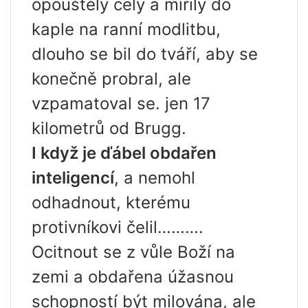
opouštěly cely a mířily do
kaple na ranní modlitbu,
dlouho se bil do tváří, aby se
konečně probral, ale
vzpamatoval se. jen 17
kilometrů od Brugg.
I když je ďábel obdařen
inteligencí
, a nemohl
odhadnout, kterému
protivníkovi čelil……….
Ocitnout se z vůle Boží na
zemi a obdařena úžasnou
schopností být milována, ale