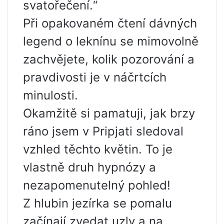
svatořečení.“
Při opakovaném čtení dávných
legend o leknínu se mimovolně
zachvějete, kolik pozorování a
pravdivosti je v náčrtcích
minulosti.
Okamžitě si pamatuji, jak brzy
ráno jsem v Pripjati sledoval
vzhled těchto květin. To je
vlastně druh hypnózy a
nezapomenutelný pohled!
Z hlubin jezírka se pomalu
začínají zvedat uzly a na