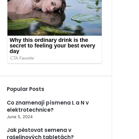
Popular Posts
Co znamenají písmena L a N v
elektrotechnice?
June 5, 2024
Jak pěstovat semena v
rašelinových tabletách?