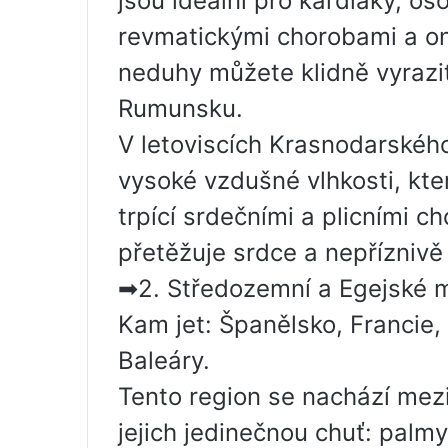
jsou ideální pro kardiaky, os
revmatickými chorobami a on
neduhy můžete klidně vyrazit
Rumunsku.
V letoviscích Krasnodarského
vysoké vzdušné vlhkosti, která
trpící srdečními a plicními 
přetěžuje srdce a nepříznivě
➡2. Středozemní a Egejské 
Kam jet: Španělsko, Francie, 
Baleáry.
Tento region se nachází mezi
jejich jedinečnou chuť: palmy 