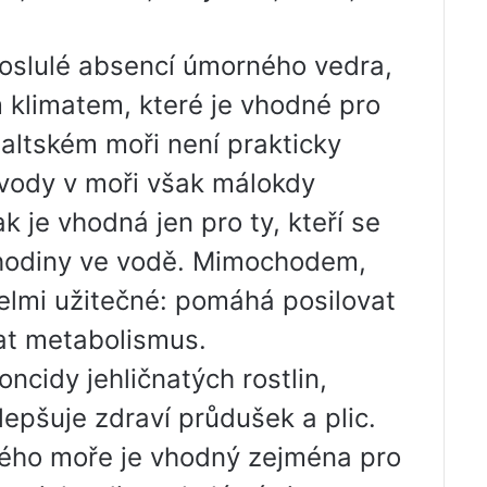
roslulé absencí úmorného vedra,
klimatem, které je vhodné pro
Baltském moři není prakticky
 vody v moři však málokdy
 je vhodná jen pro ty, kteří se
í hodiny ve vodě. Mimochodem,
elmi užitečné: pomáhá posilovat
vat metabolismus.
ncidy jehličnatých rostlin,
epšuje zdraví průdušek a plic.
kého moře je vhodný zejména pro