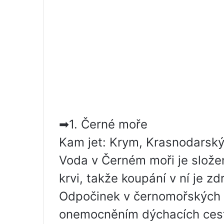
➡1. Černé moře
Kam jet: Krym, Krasnodarský
Voda v Černém moři je slože
krvi, takže koupání v ní je 
Odpočinek v černomořských le
onemocněním dýchacích ces