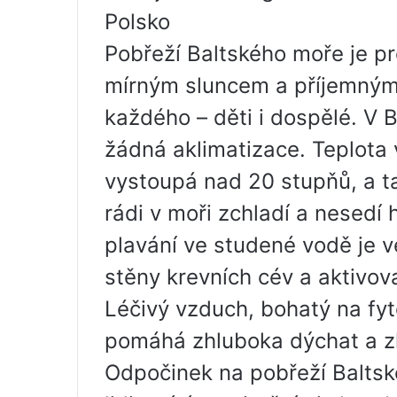
Polsko
Pobřeží Baltského moře je p
mírným sluncem a příjemným 
každého – děti i dospělé. V 
žádná aklimatizace. Teplota
vystoupá nad 20 stupňů, a tak
rádi v moři zchladí a nesed
plavání ve studené vodě je v
stěny krevních cév a aktivo
Léčivý vzduch, bohatý na fyto
pomáhá zhluboka dýchat a zl
Odpočinek na pobřeží Balts