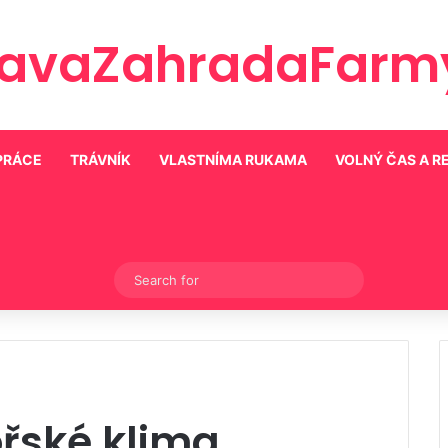
ravaZahradaFarmy
PRÁCE
TRÁVNÍK
VLASTNÍMA RUKAMA
VOLNÝ ČAS A R
Switch skin
Search
for
řské klima