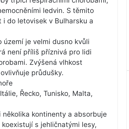
oby trpící respiračními chorobami,
emocněními ledvin. S těmito
 i do letovisek v Bulharsku a
 území je velmi dusno kvůli
 není příliš příznivá pro lidi
chorobami. Zvýšená vlhkost
 ovlivňuje průdušky.
moře
Itálie, Řecko, Tunisko, Malta,
 několika kontinenty a absorbuje
koexistují s jehličnatými lesy,