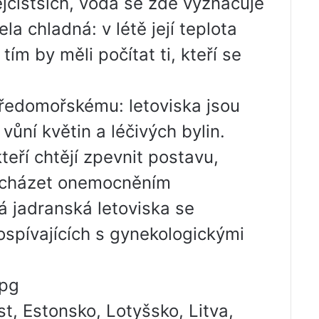
jčistších, voda se zde vyznačuje
la chladná: v létě její teplota
ím by měli počítat ti, kteří se
ředomořskému: letoviska jsou
ůní květin a léčivých bylin.
teří chtějí zpevnit postavu,
edcházet onemocněním
 jadranská letoviska se
dospívajících s gynekologickými
jpg
t, Estonsko, Lotyšsko, Litva,