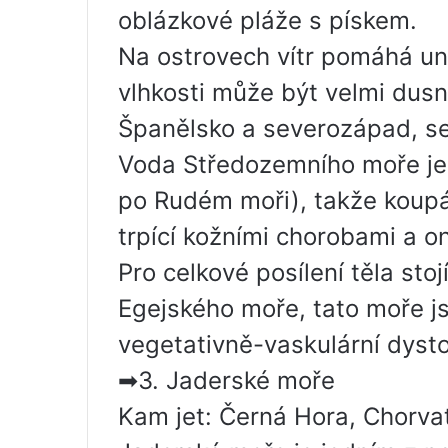
oblázkové pláže s pískem.
Na ostrovech vítr pomáhá uni
vlhkosti může být velmi dusno
Španělsko a severozápad, se
Voda Středozemního moře je
po Rudém moři), takže koupání
trpící kožními chorobami a 
Pro celkové posílení těla stoj
Egejského moře, tato moře j
vegetativně-vaskulární dysto
➡3. Jaderské moře
Kam jet: Černá Hora, Chorvats