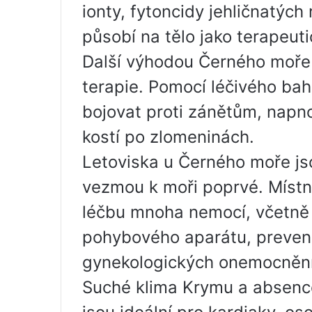
ionty, fytoncidy jehličnatých 
působí na tělo jako terapeuti
Další výhodou Černého moře 
terapie. Pomocí léčivého ba
bojovat proti zánětům, napno
kostí po zlomeninách.
Letoviska u Černého moře jso
vezmou k moři poprvé. Místní
léčbu mnoha nemocí, včetně 
pohybového aparátu, preven
gynekologických onemocnění
Suché klima Krymu a absence