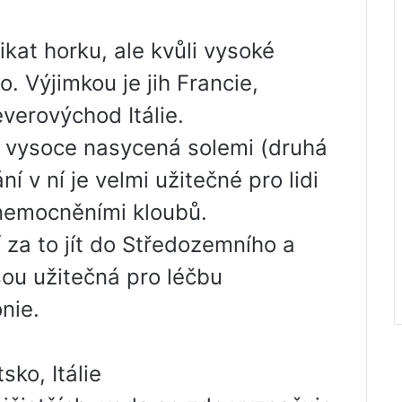
kat horku, ale kvůli vysoké
. Výjimkou je jih Francie,
verovýchod Itálie.
 vysoce nasycená solemi (druhá
 v ní je velmi užitečné pro lidi
onemocněními kloubů.
í za to jít do Středozemního a
sou užitečná pro léčbu
nie.
ko, Itálie