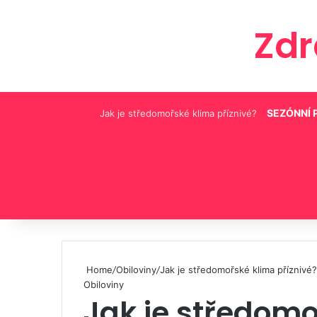
Zd
SEZÓNNÍ 
Jak je středomořské klima příznivé?
Pinterest
Home
/
Obiloviny
/
Jak je středomořské klima příznivé?
Obiloviny
Jak je středomo