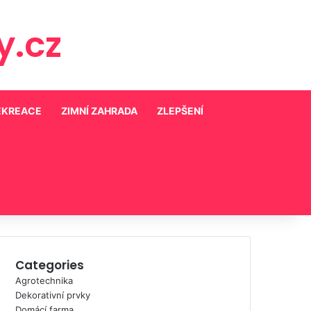
.cz
EKREACE
ZIMNÍ ZAHRADA
ZLEPŠENÍ
Categories
Agrotechnika
Dekorativní prvky
Domácí farma