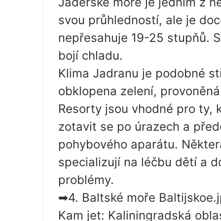
Jaderské moře je jedním z ne
svou průhledností, ale je doce
nepřesahuje 19-25 stupňů. S t
bojí chladu.
Klima Jadranu je podobné st
obklopena zelení, provoněná v
Resorty jsou vhodné pro ty, k
zotavit se po úrazech a př
pohybového aparátu. Některá
specializují na léčbu dětí a 
problémy.
➡4. Baltské moře Baltijskoe.
Kam jet: Kaliningradská oblas