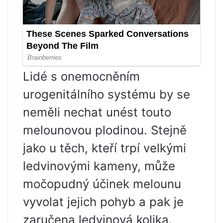
Lidé s onemocněním
urogenitálního systému by se
neměli nechat unést touto
melounovou plodinou. Stejně
jako u těch, kteří trpí velkými
ledvinovými kameny, může
močopudný účinek melounu
vyvolat jejich pohyb a pak je
zaručena ledvinová kolika.