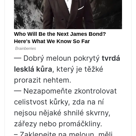
— Dobrý meloun pokrytý
tvrdá
lesklá kůra
, který je těžké
prorazit nehtem.
— Nezapomeňte zkontrolovat
celistvost kůrky, zda na ní
nejsou nějaké shnilé skvrny,
zářezy nebo promáčkliny.
– Zaklepejte na meloun, měli