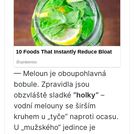
— Meloun je oboupohlavná
bobule. Zpravidla jsou
obzvláště sladké
“holky”
–
vodní melouny se širším
kruhem u „tyče“ naproti ocasu.
U „mužského“ jedince je