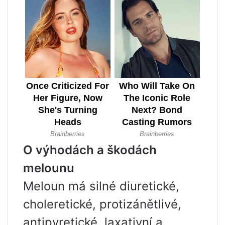
O výhodách a škodách
melounu
Meloun má silné diuretické,
choleretické, protizánětlivé,
antipyretické, laxativní a