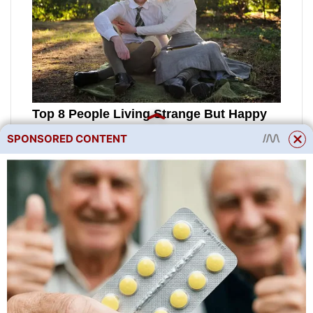
SPONSORED CONTENT
Na počest pruhovaného ovoce
se každý rok koná festival
vodního melounu Kamyshin,
který začíná „Melounovým