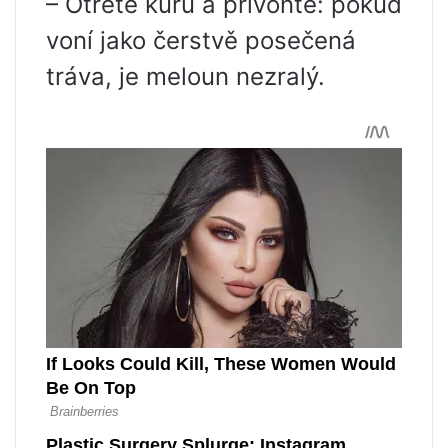
– Otřete kůru a přivoňte: pokud
voní jako čerstvě posečená
tráva, je meloun nezralý.