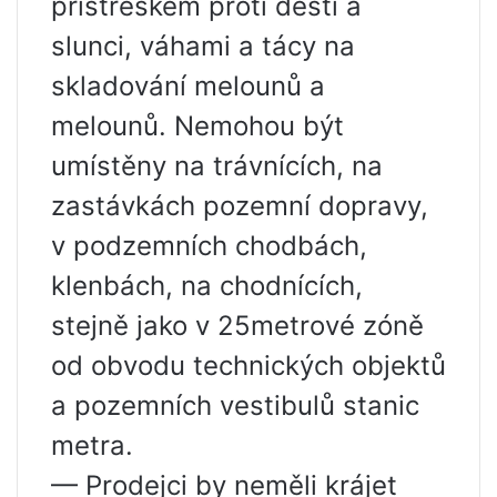
přístřeškem proti dešti a
slunci, váhami a tácy na
skladování melounů a
melounů. Nemohou být
umístěny na trávnících, na
zastávkách pozemní dopravy,
v podzemních chodbách,
klenbách, na chodnících,
stejně jako v 25metrové zóně
od obvodu technických objektů
a pozemních vestibulů stanic
metra.
— Prodejci by neměli krájet