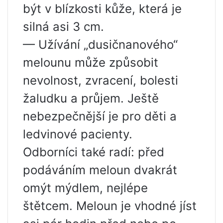
být v blízkosti kůže, která je
silná asi 3 cm.
— Užívání „dusičnanového“
melounu může způsobit
nevolnost, zvracení, bolesti
žaludku a průjem. Ještě
nebezpečnější je pro děti a
ledvinové pacienty.
Odborníci také radí: před
podáváním meloun dvakrát
omýt mýdlem, nejlépe
štětcem. Meloun je vhodné jíst