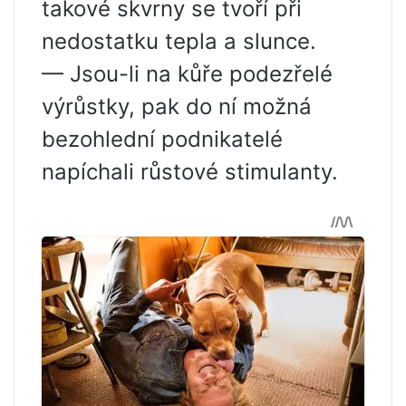
takové skvrny se tvoří při
nedostatku tepla a slunce.
— Jsou-li na kůře podezřelé
výrůstky, pak do ní možná
bezohlední podnikatelé
napíchali růstové stimulanty.