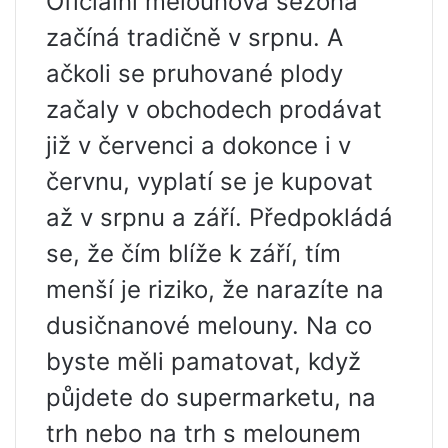
Oficiální melounová sezóna
začíná tradičně v srpnu. A
ačkoli se pruhované plody
začaly v obchodech prodávat
již v červenci a dokonce i v
červnu, vyplatí se je kupovat
až v srpnu a září. Předpokládá
se, že čím blíže k září, tím
menší je riziko, že narazíte na
dusičnanové melouny. Na co
byste měli pamatovat, když
půjdete do supermarketu, na
trh nebo na trh s melounem