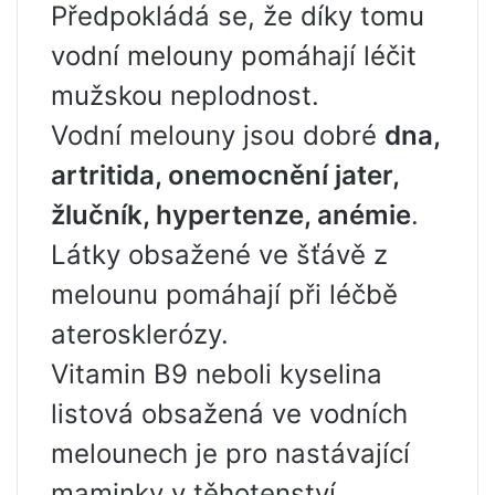
Předpokládá se, že díky tomu
vodní melouny pomáhají léčit
mužskou neplodnost.
Vodní melouny jsou dobré
dna,
artritida, onemocnění jater,
žlučník, hypertenze, anémie
.
Látky obsažené ve šťávě z
melounu pomáhají při léčbě
aterosklerózy.
Vitamin B9 neboli kyselina
listová obsažená ve vodních
melounech je pro nastávající
maminky v těhotenství