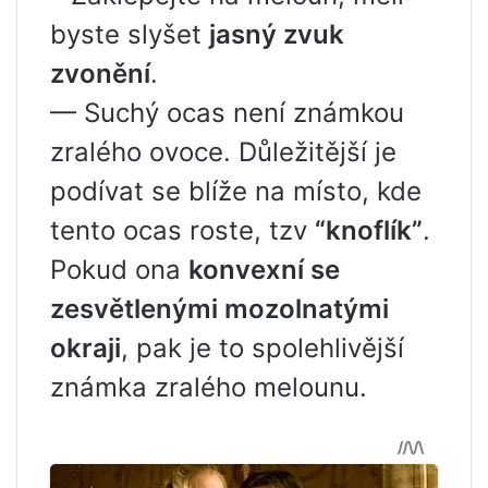
byste slyšet
jasný zvuk
zvonění
.
— Suchý ocas není známkou
zralého ovoce. Důležitější je
podívat se blíže na místo, kde
tento ocas roste, tzv
“knoflík”
.
Pokud ona
konvexní se
zesvětlenými mozolnatými
okraji
, pak je to spolehlivější
známka zralého melounu.