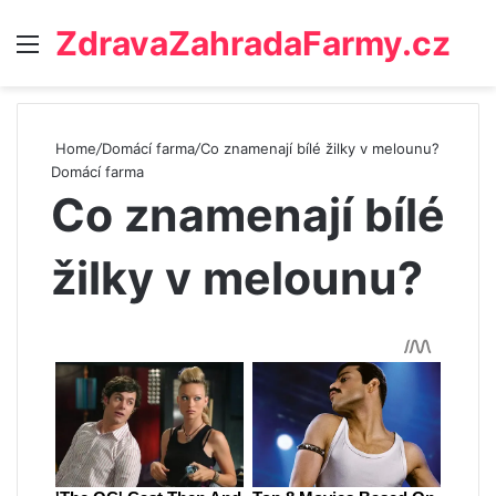
ZdravaZahradaFarmy.cz
Menu
Home
/
Domácí farma
/
Co znamenají bílé žilky v melounu?
Domácí farma
Co znamenají bílé
žilky v melounu?