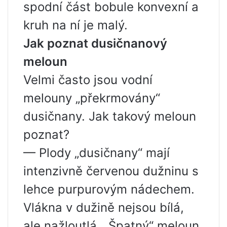
spodní část bobule konvexní a
kruh na ní je malý.
Jak poznat dusičnanový
meloun
Velmi často jsou vodní
melouny „překrmovány“
dusičnany. Jak takový meloun
poznat?
— Plody „dusičnany“ mají
intenzivně červenou dužninu s
lehce purpurovým nádechem.
Vlákna v dužině nejsou bílá,
ale nažloutlá. „Špatný“ meloun