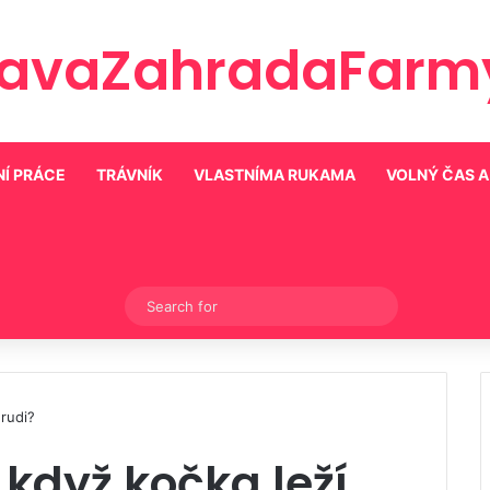
ravaZahradaFarmy
Í PRÁCE
TRÁVNÍK
VLASTNÍMA RUKAMA
VOLNÝ ČAS 
Switch skin
Search
for
rudi?
když kočka leží