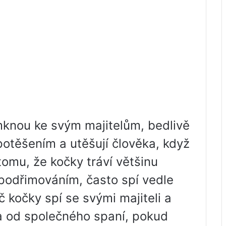
mknou ke svým majitelům, bedlivě
s potěšením a utěšují člověka, když
tomu, že kočky tráví většinu
podřimováním, často spí vedle
 kočky spí se svými majiteli a
a od společného spaní, pokud