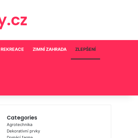
.cz
A REKREACE
ZIMNÍ ZAHRADA
ZLEPŠENÍ
Categories
Agrotechnika
Dekorativní prvky
Domácí farma