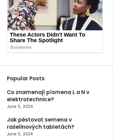
Popular Posts
Co znamenají písmena L a N v
elektrotechnice?
June 5, 2024
Jak pěstovat semena v
rašelinových tabletách?
June 5, 2024