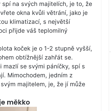
pí na svých majitelích, je to, že
vřete okna kvůli větrání, jako je
u klimatizací, s největší
ci přijde váš teplomilný
ota koček je o 1-2 stupně vyšší,
nohem obtížnější zahřát se.
i mazlí se svými páníčky, spí s
vají. Mimochodem, jedním z
svým majitelem, je, že jí může
 je měkko