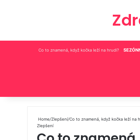
Zd
SEZÓNN
Co to znamená, když kočka leží na hrudi?
Pinterest
Home
/
Zlepšení
/
Co to znamená, když kočka leží na h
Zlepšení
Co to znamená, 