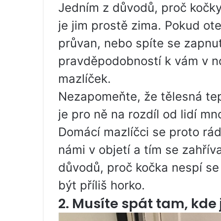
Jedním z důvodů, proč kočky s
je jim prostě zima. Pokud ote
průvan, nebo spíte se zapnuto
pravděpodobností k vám v no
mazlíček.
Nezapomeňte, že tělesná tepl
je pro ně na rozdíl od lidí m
Domácí mazlíčci se proto rád
námi v objetí a tím se zahří
důvodů, proč kočka nespí se 
být příliš horko.
2. Musíte spát tam, kde