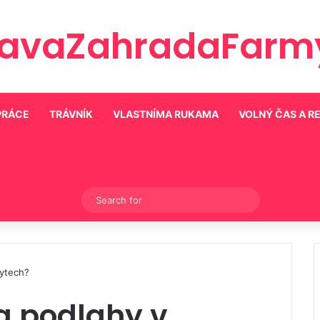
ravaZahradaFarmy
PRÁCE
TRÁVNÍK
VLASTNÍMA RUKAMA
VOLNÝ ČAS A R
Switch skin
Search
for
bytech?
a podlahy v