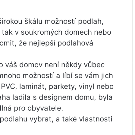
širokou škálu možností podlah,
ch, tak v soukromých domech nebo
domit, že nejlepší podlahová
ro váš domov není někdy vůbec
noho možností a líbí se vám jich
 PVC, laminát, parkety, vinyl nebo
laha ladila s designem domu, byla
dlná pro obyvatele.
podlahu vybrat, a také vlastnosti