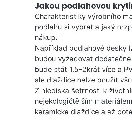
Jakou podlahovou kryti
Charakteristiky výrobního mat
podlahu si vybrat a jaký rozp
nákup.
Například podlahové desky l
budou vyžadovat dodatečné 
bude stát 1,5–2krát více a P
ale dlaždice nelze použít vš
Z hlediska šetrnosti k životn
nejekologičtějším materiále
keramické dlaždice a až poté