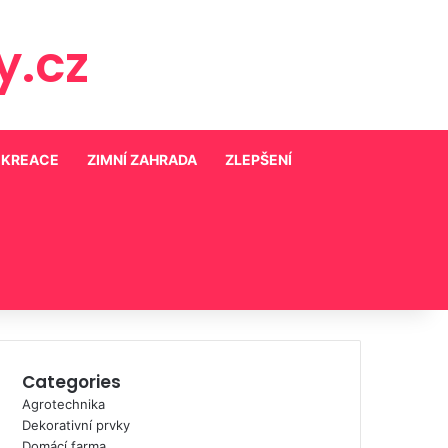
.cz
EKREACE
ZIMNÍ ZAHRADA
ZLEPŠENÍ
Categories
Agrotechnika
Dekorativní prvky
Domácí farma