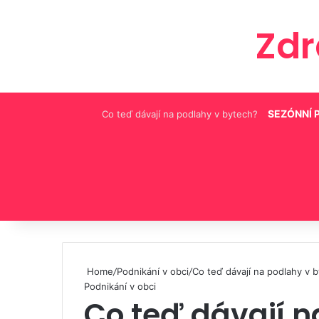
Zd
SEZÓNNÍ 
Co teď dávají na podlahy v bytech?
Pinterest
Home
/
Podnikání v obci
/
Co teď dávají na podlahy v 
Podnikání v obci
Co teď dávají n