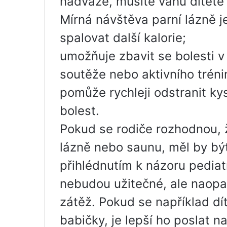
nadváze, musíte váhu dítěte
Mírná návštěva parní lázně j
spalovat další kalorie;
umožňuje zbavit se bolesti v 
soutěže nebo aktivního trénin
pomůže rychleji odstranit k
bolest.
Pokud se rodiče rozhodnou, že
lázně nebo saunu, měl by bý
přihlédnutím k názoru pediat
nebudou užitečné, ale naopak 
zátěž. Pokud se například dí
babičky, je lepší ho poslat n