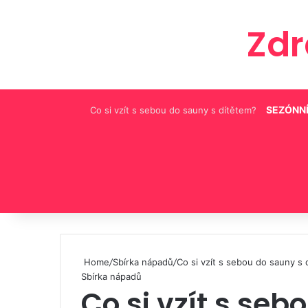
Zd
SEZÓNNÍ
Co si vzít s sebou do sauny s dítětem?
Pinterest
Home
/
Sbírka nápadů
/
Co si vzít s sebou do sauny s
Sbírka nápadů
Co si vzít s seb