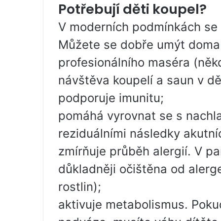
Potřebují děti koupel?
V moderních podmínkách se 
Můžete se dobře umýt doma 
profesionálního maséra (něk
návštěva koupelí a saun v dě
podporuje imunitu;
pomáhá vyrovnat se s nachla
reziduálními následky akutníc
zmírňuje průběh alergií. V pa
důkladněji očištěna od alerg
rostlin);
aktivuje metabolismus. Poku