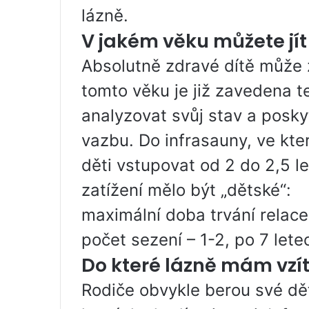
lázně.
V jakém věku můžete jít
Absolutně zdravé dítě může za
tomto věku je již zavedena t
analyzovat svůj stav a posk
vazbu. Do infrasauny, ve kt
děti vstupovat od 2 do 2,5 l
zatížení mělo být „dětské“:
maximální doba trvání relace
počet sezení – 1-2, po 7 lete
Do které lázně mám vzít
Rodiče obvykle berou své dět