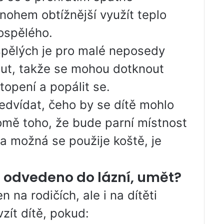
mnohem obtížnější využít teplo
dospělého.
spělých je pro malé neposedy
nut, takže se mohou dotknout
opení a popálit se.
předvídat, čeho by se dítě mohlo
kromě toho, že bude parní místnost
a možná se použije koště, je
je odvedeno do lázní, umět?
 na rodičích, ale i na dítěti
zít dítě, pokud: