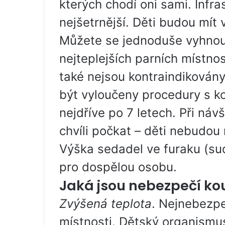
kterých chodí oni sami. Infr
nejšetrnější. Děti budou mí
Můžete se jednoduše vyhnout
nejteplejších parních místnos
také nejsou kontraindikovány 
být vyloučeny procedury s k
nejdříve po 7 letech. Při náv
chvíli počkat – děti nebudou
Výška sedadel ve furaku (su
pro dospělou osobu.
Jaká jsou nebezpečí kou
Zvýšená teplota
. Nejnebezpe
místnosti. Dětský organismu