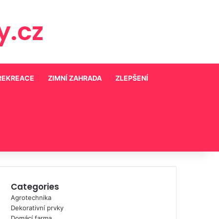
.cz
 REKREACE
ZIMNÍ ZAHRADA
ZLEPŠENÍ
Categories
Agrotechnika
Dekorativní prvky
Domácí farma