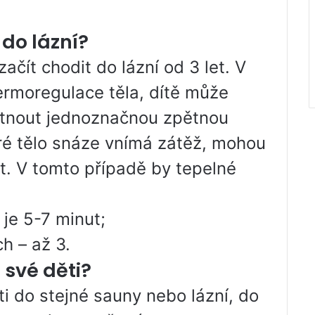
 do lázní?
čít chodit do lázní od 3 let. V
ermoregulace těla, dítě může
ytnout jednoznačnou zpětnou
eré tělo snáze vnímá zátěž, mohou
et. V tomto případě by tepelné
 je 5-7 minut;
ch – až 3.
 své děti?
i do stejné sauny nebo lázní, do