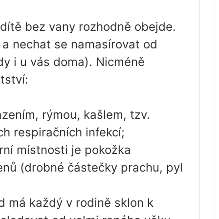
dítě bez vany rozhodně obejde.
a nechat se namasírovat od
dy i u vás doma). Nicméně
tství:
zením, rýmou, kašlem, tzv.
h respiračních infekcí;
rní místnosti je pokožka
enů (drobné částečky prachu, pyl
d má každý v rodině sklon k