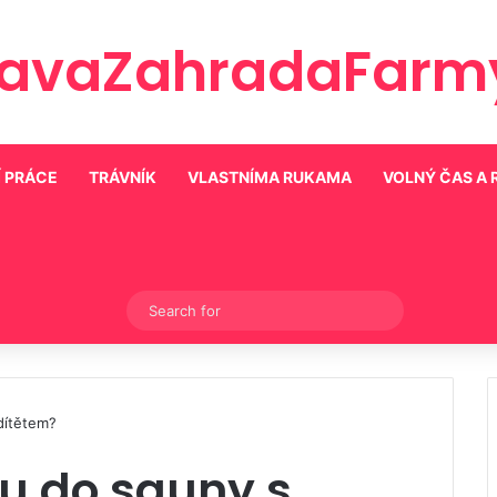
ravaZahradaFarmy
 PRÁCE
TRÁVNÍK
VLASTNÍMA RUKAMA
VOLNÝ ČAS A
Switch skin
Search
for
 dítětem?
ou do sauny s