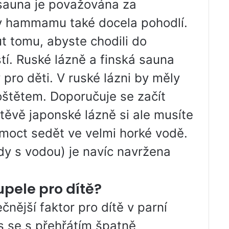
asauna je považována za
t v hammamu také docela pohodlí.
 tomu, abyste chodili do
tí. Ruské lázně a finská sauna
pro děti. V ruské lázni by měly
oštětem. Doporučuje se začít
štěvě japonské lázně si ale musíte
 moct sedět ve velmi horké vodě.
dy s vodou) je navíc navržena
pele pro dítě?
čnější faktor pro dítě v parní
s se s přehřátím špatně