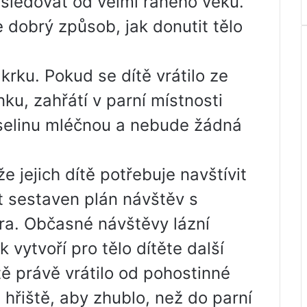
 sledovat od velmi raného věku.
e dobrý způsob, jak donutit tělo
krku. Pokud se dítě vrátilo ze
ku, zahřátí v parní místnosti
yselinu mléčnou a nebude žádná
 jejich dítě potřebuje navštívit
t sestaven plán návštěv s
ra. Občasné návštěvy lázní
vytvoří pro tělo dítěte další
tě právě vrátilo od pohostinné
a hřiště, aby zhublo, než do parní