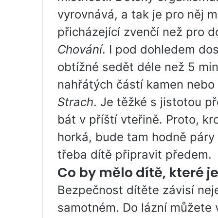
vyrovnává, a tak je pro něj 
přicházející zvenčí než pro 
Chování
. I pod dohledem do
obtížné sedět déle než 5 mi
nahřátých částí kamen nebo t
Strach
. Je těžké s jistotou 
bát v příští vteřině. Proto, 
horká, bude tam hodně páry 
třeba dítě připravit předem.
Co by mělo dítě, které 
Bezpečnost dítěte závisí nejen
samotném. Do lázní můžete v