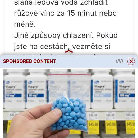
slaná ledová voda zchladit
růžové víno za 15 minut nebo
méně.
Jiné způsoby chlazení. Pokud
jste na cestách, vezměte si
chladicí tašku, do které se
SPONSORED CONTENT
vejdou dvě až čtyři lahve.
Doma si nalijte sklenku vína a
dejte do lednice – zabere to
mnohem méně času než na
celou láhev.
Opakovaně použitelné misky
na ledové kostky také fungují