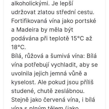
alkoholickými. Je lepší
udržovat zlatou střední cestu.
Fortifikovaná vína jako portské
a Madeira by měla být
podávána při teplotě 15°C až
18°C.
Bílá, růžová a šumivá vína: Bílá
vína potřebují vychladit, aby se
uvolnila jejich jemná vůně a
kyselost. Ale pokud jsou příliš
studené, chutě zeslábnou.
Stejně jako červená vína, i bílá
vína s plným tělem (jako