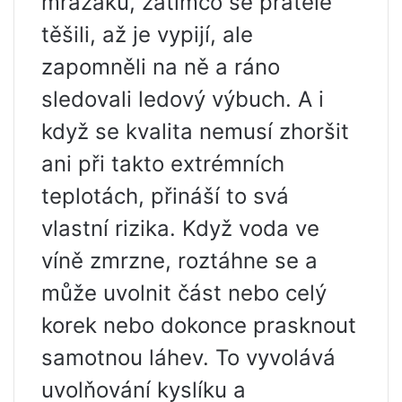
mrazáku, zatímco se přátelé
těšili, až je vypijí, ale
zapomněli na ně a ráno
sledovali ledový výbuch. A i
když se kvalita nemusí zhoršit
ani při takto extrémních
teplotách, přináší to svá
vlastní rizika. Když voda ve
víně zmrzne, roztáhne se a
může uvolnit část nebo celý
korek nebo dokonce prasknout
samotnou láhev. To vyvolává
uvolňování kyslíku a