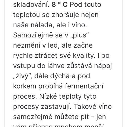
skladování.
8 ° C
Pod touto
teplotou se zhoršuje nejen
naše nálada, ale i víno.
Samozřejmě se v „plus“
nezmění v led, ale začne
rychle ztrácet své kvality. I po
vstupu do láhve zůstává nápoj
„živý“, dále dýchá a pod
korkem probíhá fermentační
proces. Nízké teploty tyto
procesy zastavují. Takové víno
samozřejmě můžete pít – jen
vám přinese mnohem menší