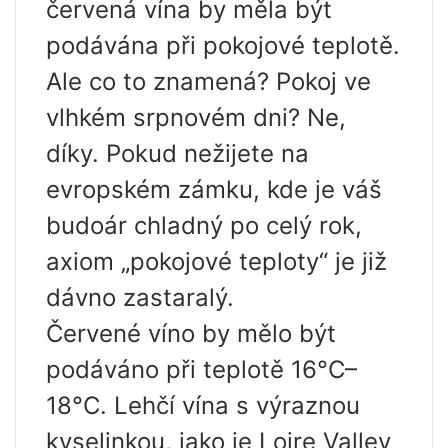
červená vína by měla být
podávána při pokojové teplotě.
Ale co to znamená? Pokoj ve
vlhkém srpnovém dni? Ne,
díky. Pokud nežijete na
evropském zámku, kde je váš
budoár chladný po celý rok,
axiom „pokojové teploty“ je již
dávno zastaralý.
Červené víno by mělo být
podáváno při teplotě 16°C–
18°C. Lehčí vína s výraznou
kyselinkou, jako je Loire Valley