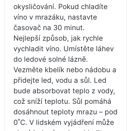
okysličování. Pokud chladíte
víno v mrazáku, nastavte
časovač na 30 minut.
Nejlepší způsob, jak rychle
vychladit víno. Umístěte láhev
do ledové solné lázně.
Vezměte kbelík nebo nádobu a
přidejte led, vodu a sůl. Led
bude absorbovat teplo z vody,
což sníží teplotu. Sůl pomáhá
dosáhnout teploty mrazu – pod
0˚C. V lidském vyjádření může