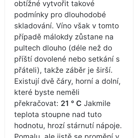
obtížné vytvořit takové
podmínky pro dlouhodobé
skladování. Víno však v tomto
případě málokdy zůstane na
pultech dlouho (déle než do
příští dovolené nebo setkání s
přáteli), takže záběr je širší.
Existují dvě čáry, horní a dolní,
které byste neměli
překračovat:
21 ° C
Jakmile
teplota stoupne nad tuto
hodnotu, hrozí stárnutí nápoje.
Pomalu, ale jistě se promění v