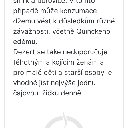
smrk a borovice. V tomto
případě může konzumace
džemu vést k důsledkům různé
závažnosti, včetně Quinckeho
edému.
Dezert se také nedoporučuje
těhotným a kojícím ženám a
pro malé děti a starší osoby je
vhodné jíst nejvýše jednu
čajovou lžičku denně.