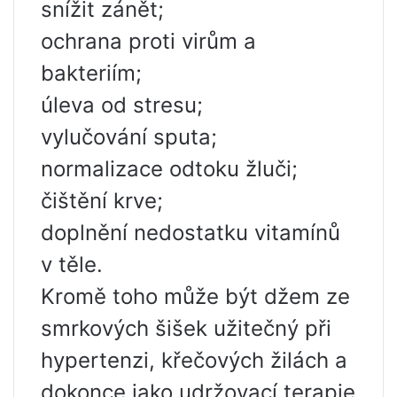
snížit zánět;
ochrana proti virům a
bakteriím;
úleva od stresu;
vylučování sputa;
normalizace odtoku žluči;
čištění krve;
doplnění nedostatku vitamínů
v těle.
Kromě toho může být džem ze
smrkových šišek užitečný při
hypertenzi, křečových žilách a
dokonce jako udržovací terapie