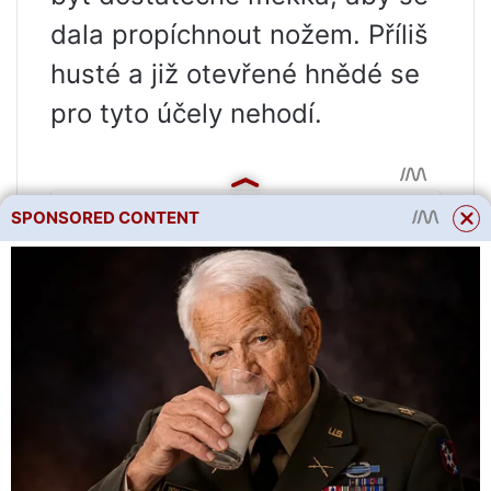
dala propíchnout nožem. Příliš
husté a již otevřené hnědé se
pro tyto účely nehodí.
SPONSORED CONTENT