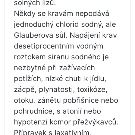
solných lizů.
Někdy se kravám nepodává
jednoduchý chlorid sodný, ale
Glauberova sůl. Napájení krav
desetiprocentním vodným
roztokem síranu sodného je
nezbytné při zažívacích
potížích, nízké chuti k jídlu,
zácpě, plynatosti, toxikóze,
otoku, zánětu pobřišnice nebo
pohrudnice, s atonií nebo
hypotenzí komor přežvýkavců.
Přípravek s laxativním,