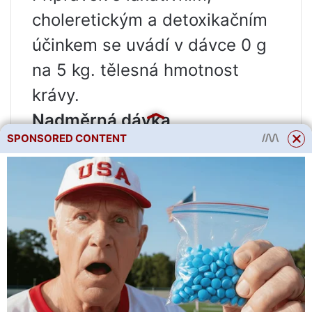
choleretickým a detoxikačním
účinkem se uvádí v dávce 0 g
na 5 kg. tělesná hmotnost
krávy.
Nadměrná dávka
SPONSORED CONTENT
Překrmená kráva se projevuje
různými symptomatickými
projevy: odvrací se od krmiva,
nežere, neustále pije vodu,
někdy se objevuje dušnost,
zvracení, silný zápach hojné
moči, kráva je neklidná, může