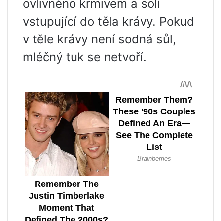
ovlivněno krmivem a solí
vstupující do těla krávy. Pokud
v těle krávy není sodná sůl,
mléčný tuk se netvoří.