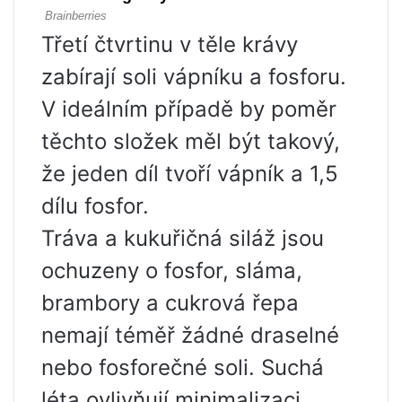
Třetí čtvrtinu v těle krávy
zabírají soli vápníku a fosforu.
V ideálním případě by poměr
těchto složek měl být takový,
že jeden díl tvoří vápník a 1,5
dílu fosfor.
Tráva a kukuřičná siláž jsou
ochuzeny o fosfor, sláma,
brambory a cukrová řepa
nemají téměř žádné draselné
nebo fosforečné soli. Suchá
léta ovlivňují minimalizaci