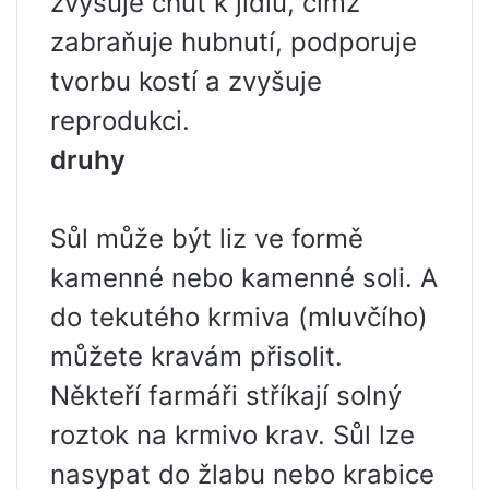
zvyšuje chuť k jídlu, čímž
zabraňuje hubnutí, podporuje
tvorbu kostí a zvyšuje
reprodukci.
druhy
Sůl může být liz ve formě
kamenné nebo kamenné soli. A
do tekutého krmiva (mluvčího)
můžete kravám přisolit.
Někteří farmáři stříkají solný
roztok na krmivo krav. Sůl lze
nasypat do žlabu nebo krabice