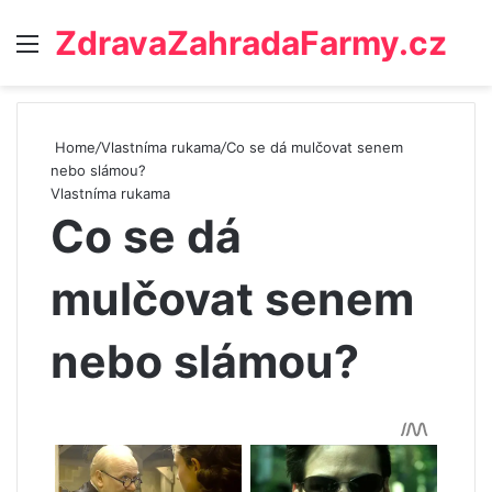
ZdravaZahradaFarmy.cz
Menu
Home
/
Vlastníma rukama
/
Co se dá mulčovat senem
nebo slámou?
Vlastníma rukama
Co se dá
mulčovat senem
nebo slámou?