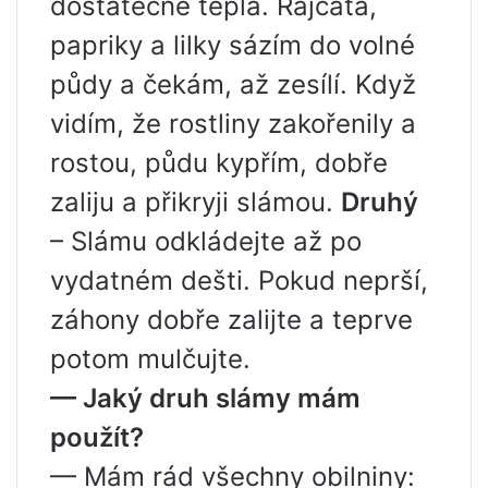
dostatečně teplá. Rajčata,
papriky a lilky sázím do volné
půdy a čekám, až zesílí. Když
vidím, že rostliny zakořenily a
rostou, půdu kypřím, dobře
zaliju a přikryji slámou.
Druhý
– Slámu odkládejte až po
vydatném dešti. Pokud neprší,
záhony dobře zalijte a teprve
potom mulčujte.
— Jaký druh slámy mám
použít?
— Mám rád všechny obilniny: