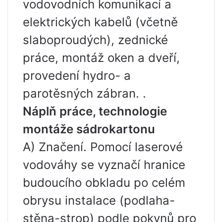
vodovodních komunikací a
elektrických kabelů (včetně
slaboproudých), zednické
práce, montáž oken a dveří,
provedení hydro- a
parotěsných zábran. .
Náplň práce, technologie
montáže sádrokartonu
A) Značení. Pomocí laserové
vodováhy se vyznačí hranice
budoucího obkladu po celém
obrysu instalace (podlaha-
stěna-strop) podle pokynů pro