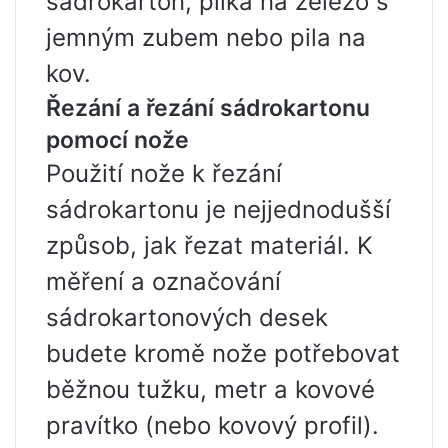
sádrokarton, pilka na železo s
jemným zubem nebo pila na
kov.
Řezání a řezání sádrokartonu
pomocí nože
Použití nože k řezání
sádrokartonu je nejjednodušší
způsob, jak řezat materiál. K
měření a označování
sádrokartonových desek
budete kromě nože potřebovat
běžnou tužku, metr a kovové
pravítko (nebo kovový profil).