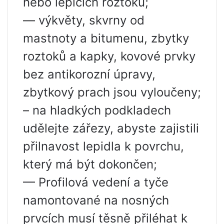
nebo lepicích roztoků;
— výkvěty, skvrny od
mastnoty a bitumenu, zbytky
roztoků a kapky, kovové prvky
bez antikorozní úpravy,
zbytkový prach jsou vyloučeny;
– na hladkých podkladech
udělejte zářezy, abyste zajistili
přilnavost lepidla k povrchu,
který má být dokončen;
— Profilová vedení a tyče
namontované na nosných
prvcích musí těsně přiléhat k