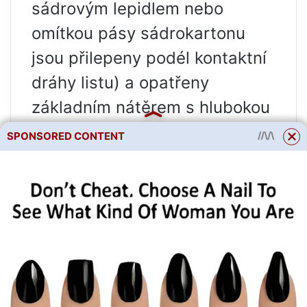
sádrovým lepidlem nebo
omítkou pásy sádrokartonu
jsou přilepeny podél kontaktní
dráhy listu) a opatřeny
základním nátěrem s hlubokou
penetrací.
SPONSORED CONTENT
C) Příprava sádrokartonových
desek. Požadované kusy jsou
předřezány na míru, vyvrtány
otvory pro zásuvky, vypínače a
rozvodné krabice, otvory pro
radiátory atd.
D) Lepení sádrokartonových