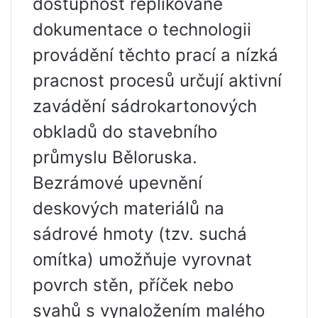
dostupnost replikované
dokumentace o technologii
provádění těchto prací a nízká
pracnost procesů určují aktivní
zavádění sádrokartonových
obkladů do stavebního
průmyslu Běloruska.
Bezrámové upevnění
deskových materiálů na
sádrové hmoty (tzv. suchá
omítka) umožňuje vyrovnat
povrch stěn, příček nebo
svahů s vynaložením malého