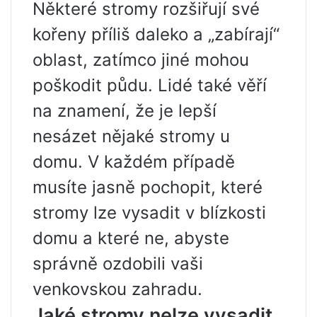
Některé stromy rozšiřují své
kořeny příliš daleko a „zabírají“
oblast, zatímco jiné mohou
poškodit půdu. Lidé také věří
na znamení, že je lepší
nesázet nějaké stromy u
domu. V každém případě
musíte jasně pochopit, které
stromy lze vysadit v blízkosti
domu a které ne, abyste
správně ozdobili vaši
venkovskou zahradu.
Jaké stromy nelze vysadit