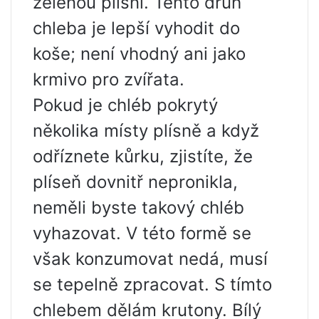
zelenou plísní. Tento druh
chleba je lepší vyhodit do
koše; není vhodný ani jako
krmivo pro zvířata.
Pokud je chléb pokrytý
několika místy plísně a když
odříznete kůrku, zjistíte, že
plíseň dovnitř nepronikla,
neměli byste takový chléb
vyhazovat. V této formě se
však konzumovat nedá, musí
se tepelně zpracovat. S tímto
chlebem dělám krutony. Bílý