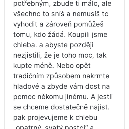
potřebným, zbude ti málo, ale
všechno to sníš a nemusíš to
vyhodit a zároveň pomůžeš
tomu, kdo žádá. Koupili jsme
chleba. a abyste později
nezjistili, že je toho moc, tak
kupte méně. Nebo opět
tradičním způsobem nakrmte
hladové a zbyde vám dost na
pomoc někomu jinému. A jestli
se chceme dostatečně najíst.
pak projevujeme k chlebu
„opatrný, svatý postoj“ a