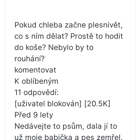
Pokud chleba začne plesnivět,
co s ním dělat? Prostě to hodit
do koše? Nebylo by to
rouhání?
komentovat
K oblíbeným
11 odpovědí:
[uživatel blokován] [20.5K]
Před 9 lety
Nedávejte to psům, dala jí to
už moje babička a pes zemřel.