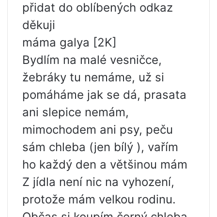
přidat do oblíbených odkaz
děkuji
máma galya [2K]
Bydlím na malé vesničce,
žebráky tu nemáme, už si
pomáháme jak se dá, prasata
ani slepice nemám,
mimochodem ani psy, peču
sám chleba (jen bílý ), vařím
ho každý den a většinou mám
Z jídla není nic na vyhození,
protože mám velkou rodinu.
Občas si koupím černý chleba