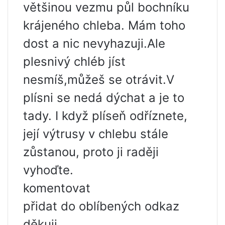
většinou vezmu půl bochníku
krájeného chleba. Mám toho
dost a nic nevyhazuji.Ale
plesnivý chléb jíst
nesmíš,můžeš se otrávit.V
plísni se nedá dýchat a je to
tady. I když plíseň odříznete,
její výtrusy v chlebu stále
zůstanou, proto ji raději
vyhoďte.
komentovat
přidat do oblíbených odkaz
děkuji