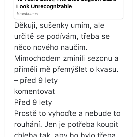
Děkuji, sušenky umím, ale
určitě se podívám, třeba se
něco nového naučím.
Mimochodem zmínili sezonu a
přiměli mě přemýšlet o kvasu.
– před 9 lety
komentovat
Před 9 lety
Prostě to vyhoďte a nebude to
rouhání. Jen je potřeba koupit
chleba tak, aby ho bylo třeba