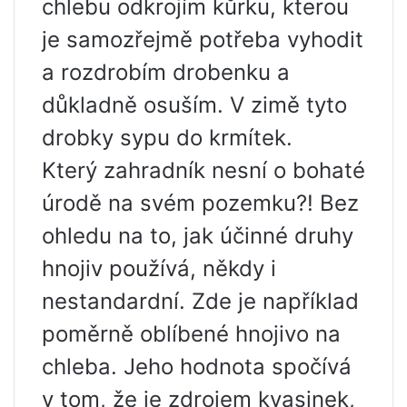
chlebu odkrojím kůrku, kterou
je samozřejmě potřeba vyhodit
a rozdrobím drobenku a
důkladně osuším. V zimě tyto
drobky sypu do krmítek.
Který zahradník nesní o bohaté
úrodě na svém pozemku?! Bez
ohledu na to, jak účinné druhy
hnojiv používá, někdy i
nestandardní. Zde je například
poměrně oblíbené hnojivo na
chleba. Jeho hodnota spočívá
v tom, že je zdrojem kvasinek,