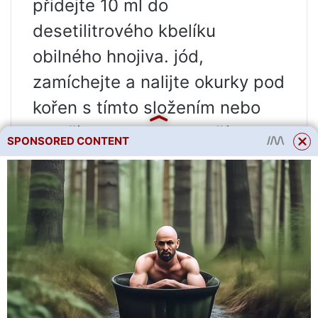
přidejte 10 ml do
desetilitrového kbelíku
obilného hnojiva. jód,
zamíchejte a nalijte okurky pod
kořen s tímto složením nebo
postříkejte listy. Je lepší to
SPONSORED CONTENT
udělat každých 10-15 dní od
začátku kvetení a během
období tvorby plodů, čímž se
prodlouží plodnost okurek až
do podzimu.
Chlebové hnojivo je také