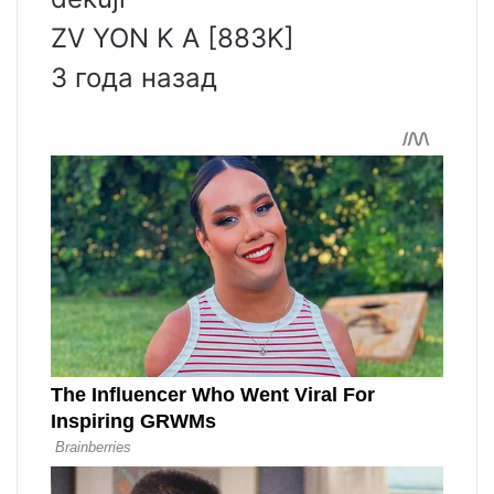
ZV YON K A [883K]
3 года назад