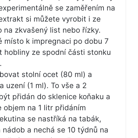
a experimentálně se zaměřením na
extrakt si můžete vyrobit i ze
o na zkvašený list nebo řízky.
é místo k impregnaci po dobu 7
t hobliny ze spodní části stonku
.
ovat stolní ocet (80 ml) a
a uzení (1 ml). To vše a 2
 být přidán do sklenice koňaku a
objem na 1 litr přidáním
ekutina se nastříká na tabák,
h nádob a nechá se 10 týdnů na