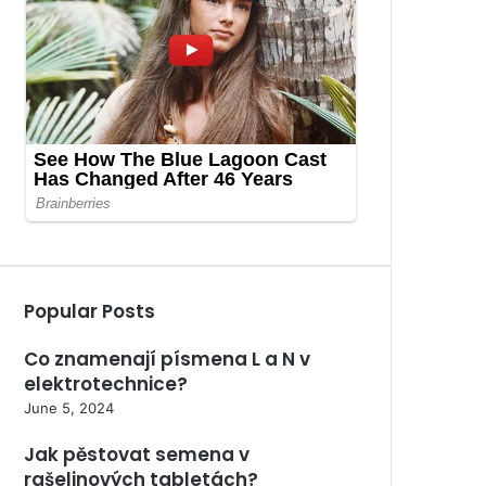
Popular Posts
Co znamenají písmena L a N v
elektrotechnice?
June 5, 2024
Jak pěstovat semena v
rašelinových tabletách?