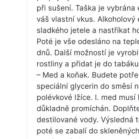
při sušení. Taška je vybrán
váš vlastní vkus. Alkoholový 
sladkého jetele a nastříkat h
Poté je vše odesláno na tepl
dnů. Další možností je vyrobi
rostliny a přidat je do tabáku
– Med a koňak. Budete potřeb
speciální glycerin do směsí n
polévkové lžíce. l. med musí
důkladně promíchán. Doplňte 
destilované vody. Výsledná t
poté se zabalí do skleněnýc