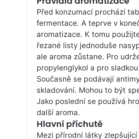
Pravidla aromatizace
Před konzumací prochází tab
fermentace. A teprve v koneč
aromatizace. K tomu použijte
řezané listy jednoduše nasyp
ale aroma zůstane. Pro udrže
propylenglykol a pro sladkou 
Současně se podávají antim
skladování. Mohou to být spe
Jako poslední se používá hr
další aroma.
Hlavní příchutě
Mezi přírodní látky zlepšujíc