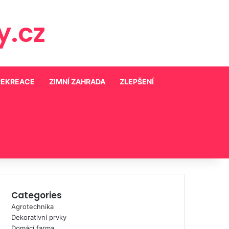
.cz
REKREACE
ZIMNÍ ZAHRADA
ZLEPŠENÍ
Categories
Agrotechnika
Dekorativní prvky
Domácí farma