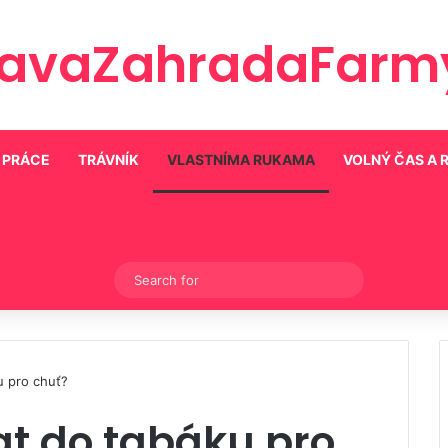
ravaZahradaFarmy
 PRÁCE
TRÁVNÍK
VLASTNÍMA RUKAMA
VOLNÝ ČAS A 
Switch skin
Search
for
u pro chuť?
at do tabáku pro