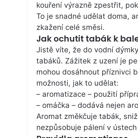
kouření výrazně zpestřit, po
To je snadné udělat doma, a
zkažení celé směsi.
Jak ochutit tabák k bal
Jistě víte, že do vodní dým
tabáků. Zážitek z uzení je p
mohou dosáhnout příznivci b
možnosti, jak to udělat:
– aromatizace – použití přípr
– omáčka – dodává nejen aro
Aromat změkčuje tabák, snižu
nezpůsobuje pálení v ústech 