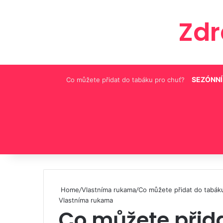
Zd
SEZÓNNÍ
Co můžete přidat do tabáku pro chuť?
Pinterest
Home
/
Vlastníma rukama
/
Co můžete přidat do tabák
Vlastníma rukama
Co můžete přid