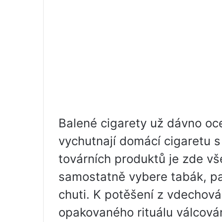
Balené cigarety už dávno ocen
vychutnají domácí cigaretu 
továrních produktů je zde vš
samostatně vybere tabák, pap
chuti. K potěšení z vdechová
opakovaného rituálu válcová