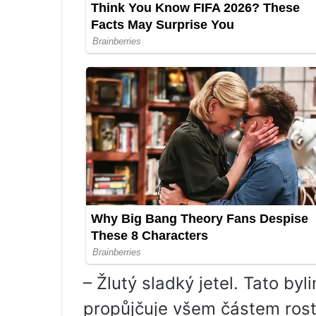
– Žlutý sladký jetel. Tato by
propůjčuje všem částem rostl