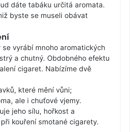
kud dáte tabáku určitá aromata.
niž byste se museli obávat
ení
ky se vyrábí mnoho aromatických
estrý a chutný. Obdobného efektu
alení cigaret. Nabízíme dvě
avků, které mění vůni;
ma, ale i chuťové vjemy.
je jeho sílu, hořkost a
při kouření smotané cigarety.