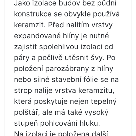
Jako izolace budov bez půdní
konstrukce se obvykle používá
keramzit. Před nalitím vrstvy
expandované hlíny je nutné
zajistit spolehlivou izolaci od
páry a pečlivě utěsnit švy. Po
položení parozábrany z hlíny
nebo silné stavební fólie se na
strop nalije vrstva keramzitu,
která poskytuje nejen tepelný
polštář, ale má také vysoký
stupeň pohlcování hluku.
Na izolaci je položena další