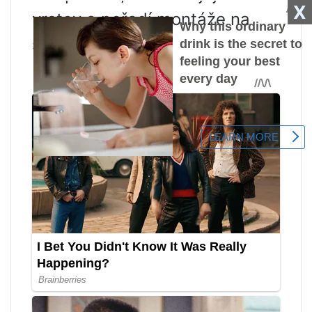
X
vrstev a pořadí montáže na
strop.