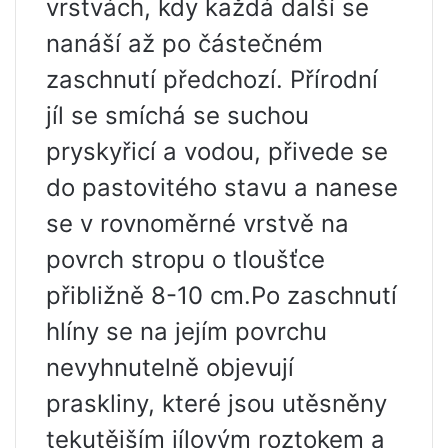
vrstvách, kdy každá další se
nanáší až po částečném
zaschnutí předchozí. Přírodní
jíl se smíchá se suchou
pryskyřicí a vodou, přivede se
do pastovitého stavu a nanese
se v rovnoměrné vrstvě na
povrch stropu o tloušťce
přibližně 8-10 cm.Po zaschnutí
hlíny se na jejím povrchu
nevyhnutelně objevují
praskliny, které jsou utěsněny
tekutějším jílovým roztokem a