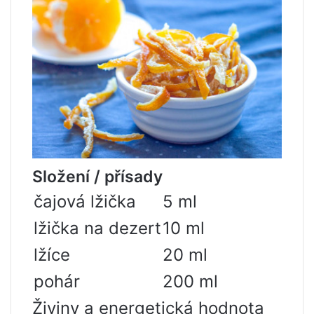
Složení / přísady
čajová lžička
5 ml
lžička na dezert
10 ml
lžíce
20 ml
pohár
200 ml
Živiny a energetická hodnota