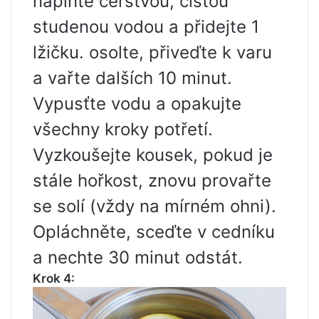
naplňte čerstvou, čistou
studenou vodou a přidejte 1
lžičku. osolte, přiveďte k varu
a vařte dalších 10 minut.
Vypusťte vodu a opakujte
všechny kroky potřetí.
Vyzkoušejte kousek, pokud je
stále hořkost, znovu provařte
se solí (vždy na mírném ohni).
Opláchněte, sceďte v cedníku
a nechte 30 minut odstát.
Krok 4: