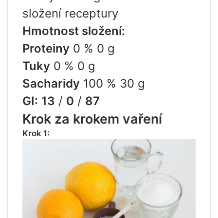
složení receptury
Hmotnost složení:
Proteiny
0 % 0 g
Tuky
0 % 0 g
Sacharidy
100 % 30 g
GI:
13
/
0
/
87
Krok za krokem vaření
Krok 1: