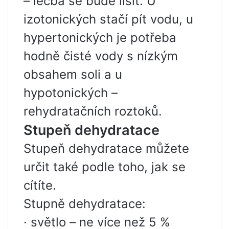
– léčba se bude lišit. U
izotonických stačí pít vodu, u
hypertonických je potřeba
hodně čisté vody s nízkým
obsahem soli a u
hypotonických –
rehydratačních roztoků.
Stupeň dehydratace
Stupeň dehydratace můžete
určit také podle toho, jak se
cítíte.
Stupně dehydratace:
· světlo – ne více než 5 %