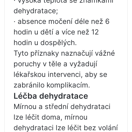
· vysoká teplota se známkami
dehydratace;
· absence močení déle než 6
hodin u dětí a více než 12
hodin u dospělých.
Tyto příznaky naznačují vážné
poruchy v těle a vyžadují
lékařskou intervenci, aby se
zabránilo komplikacím.
Léčba dehydratace
Mírnou a střední dehydrataci
lze léčit doma, mírnou
dehydrataci lze léčit bez volání