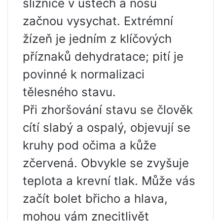
sliznice v ústech a nosu
začnou vysychat. Extrémní
žízeň je jedním z klíčových
příznaků dehydratace; pití je
povinné k normalizaci
tělesného stavu.
Při zhoršování stavu se člověk
cítí slabý a ospalý, objevují se
kruhy pod očima a kůže
zčervená. Obvykle se zvyšuje
teplota a krevní tlak. Může vás
začít bolet břicho a hlava,
mohou vám znecitlivět