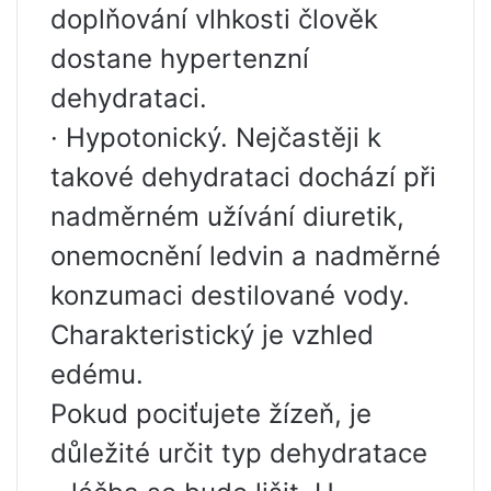
doplňování vlhkosti člověk
dostane hypertenzní
dehydrataci.
· Hypotonický. Nejčastěji k
takové dehydrataci dochází při
nadměrném užívání diuretik,
onemocnění ledvin a nadměrné
konzumaci destilované vody.
Charakteristický je vzhled
edému.
Pokud pociťujete žízeň, je
důležité určit typ dehydratace