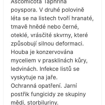
Ascomicota Taphrina
poyspora. V druhé polovině
léta se na listech tvoří hranaté,
tmavě hnědé nebo černé,
oteklé, vrásčité skvrny, které
způsobují silnou deformaci.
Houba je konzervována
myceliem v prasklinách kůry,
ledvinách. Infekce listů se
vyskytuje na jaře.
Ochranná opatření. Jarní
postřik fungicidy ze skupiny
mědi, storbiluriny.