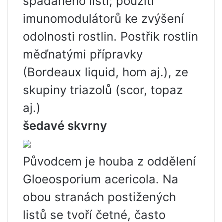
spadaného listí; použití
imunomodulátorů ke zvýšení
odolnosti rostlin. Postřik rostlin
měďnatými přípravky
(Bordeaux liquid, hom aj.), ze
skupiny triazolů (scor, topaz
aj.)
šedavé skvrny
Původcem je houba z oddělení
Gloeosporium acericola. Na
obou stranách postižených
listů se tvoří četné, často