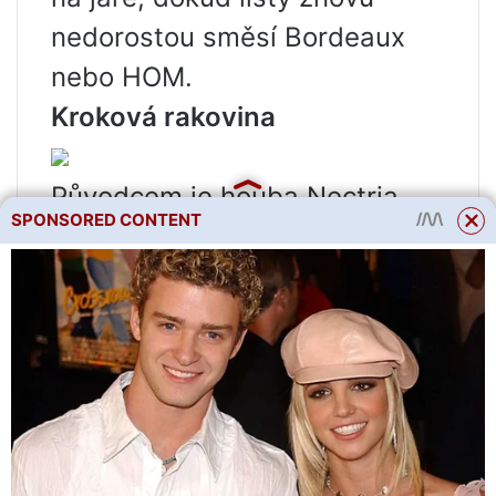
nedorostou směsí Bordeaux
nebo HOM.
Kroková rakovina
Původcem je houba Nectria
SPONSORED CONTENT
ditissima z oddělení
Ascomicota. Na kmenech se
tvoří stupňovité rány, umístěné
na různých stranách kmene,
častěji v místech, kde se
lámou větve. Kůra hnědne,
zasychá, dřevo je obnaženo