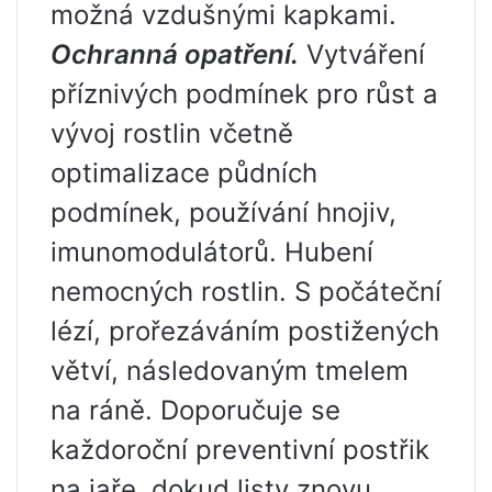
možná vzdušnými kapkami.
Ochranná opatření.
Vytváření
příznivých podmínek pro růst a
vývoj rostlin včetně
optimalizace půdních
podmínek, používání hnojiv,
imunomodulátorů. Hubení
nemocných rostlin. S počáteční
lézí, prořezáváním postižených
větví, následovaným tmelem
na ráně. Doporučuje se
každoroční preventivní postřik
na jaře, dokud listy znovu