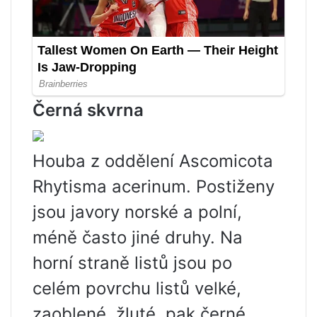
Černá skvrna
Houba z oddělení Ascomicota
Rhytisma acerinum. Postiženy
jsou javory norské a polní,
méně často jiné druhy. Na
horní straně listů jsou po
celém povrchu listů velké,
zaoblené, žluté, pak černé,