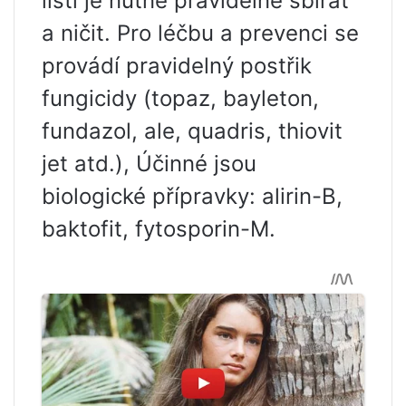
listí je nutné pravidelně sbírat
a ničit. Pro léčbu a prevenci se
provádí pravidelný postřik
fungicidy (topaz, bayleton,
fundazol, ale, quadris, thiovit
jet atd.), Účinné jsou
biologické přípravky: alirin-B,
baktofit, fytosporin-M.