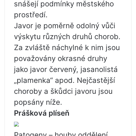
snášejí podmínky městského
prostředí.
Javor je poměrně odolný vůči
výskytu různých druhů chorob.
Za zvláště náchylné k nim jsou
považovány okrasné druhy
jako javor červený, jasanolistá
„plamenka“ apod. Nejčastější
choroby a škůdci javoru jsou
popsány níže.
Prášková plíseň
Patogeny – houby oddělení