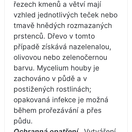
řezech kmenů a větví mají
vzhled jednotlivých teček nebo
tmavě hnědých rozmazaných
prstenců. Dřevo v tomto
případě získává nazelenalou,
olivovou nebo zelenočernou
barvu. Mycelium houby je
zachováno v půdě a v
postižených rostlinách;
opakovaná infekce je možná
během prořezávání a přes
půdu.
Ochranná opatření .
Vytváření