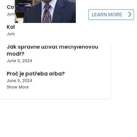
Co přidat do půdy proti drátovci?
June 5, 2024
Kolik stojí 1 kg králíka domácího?
June 5, 2024
Jak správně užívat methylenovou
modř?
June 5, 2024
Proč je potřeba orba?
June 5, 2024
Show More