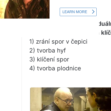
Část 1 úkoly
SEKVENCE HOUB
Stanovte sled fází individuá
houby, počínaje erupcí a klí
1) zrání spor v čepici
2) tvorba hyf
3) klíčení spor
4) tvorba plodnice