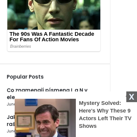
Popular Posts
Co znamenají písmena L a N v
X
elektrotechnice?
June 5, 2024
Jak pěstovat semena v
rašelinových tabletách?
June 5, 2024