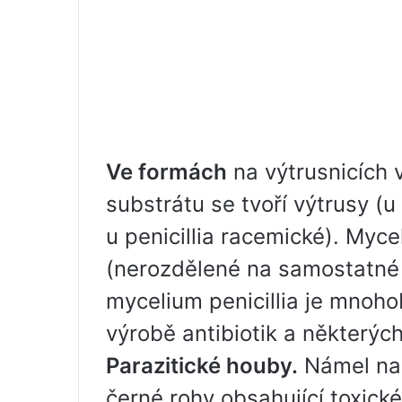
Ve formách
na výtrusnicích v
substrátu se tvoří výtrusy (u
u penicillia racemické). My
(nerozdělené na samostatné
mycelium penicillia je mnoho
výrobě antibiotik a některých
Parazitické houby.
Námel nap
černé rohy obsahující toxické