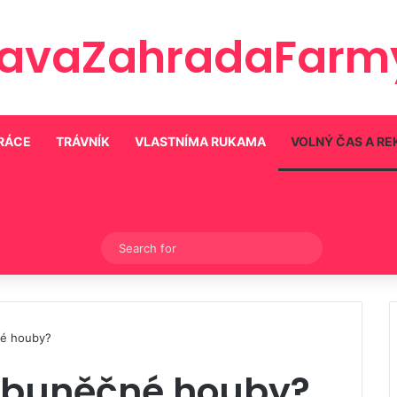
ravaZahradaFarmy
PRÁCE
TRÁVNÍK
VLASTNÍMA RUKAMA
VOLNÝ ČAS A R
Switch skin
Search
for
né houby?
nobuněčné houby?