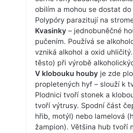
obilím a mohou se dostat do
Polypóry parazitují na strome
Kvasinky
– jednobuněčné hou
pučením. Používá se alkoholo
vzniká alkohol a oxid uhličit
těsto) při výrobě alkoholický
V klobouku houby
je zde plo
propletených hyf – slouží k t
Plodnici tvoří stonek a klobo
tvoří výtrusy. Spodní část č
hřib, motýl) nebo lamelová (
žampion). Většina hub tvoří