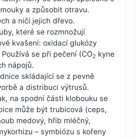
 mouky a způsobit otravu.
ch a ničí jejich dřevo.
by, které se rozmnožují
vé kvašení: oxidací glukózy
ý. Používá se při pečení (CO
kyne
2
ch nápojů.
dnice skládající se z pevně
vorbě a distribuci výtrusů.
uk, na spodní části klobouku se
epice může být trubicová (ceps,
houb medový, hřib mléčný,
 mykorhizu – symbiózu s kořeny