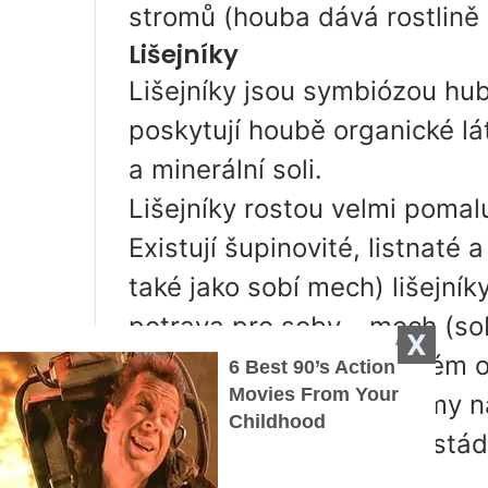
stromů (houba dává rostlině 
Lišejníky
Lišejníky jsou symbiózou hub 
poskytují houbě organické lá
a minerální soli.
Lišejníky rostou velmi pomal
Existují šupinovité, listnat
také jako sobí mech) lišejníky
potrava pro soby – mech (so
X
nemůže žít ve znečištěném ov
úplně první živé organismy n
ekosystémů), počáteční stád
Další materiály