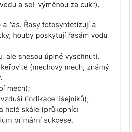
vodu a soli výměnou za cukr).
a řas. Řasy fotosyntetizují a
tky, houby poskytují řasám vodu
u, ale snesou úplné vyschnutí.
é a keřovité (mechový mech, známý
.
bí mech);
zduší (indikace lišejníků);
a holé skále (průkopníci
ium primární sukcese.