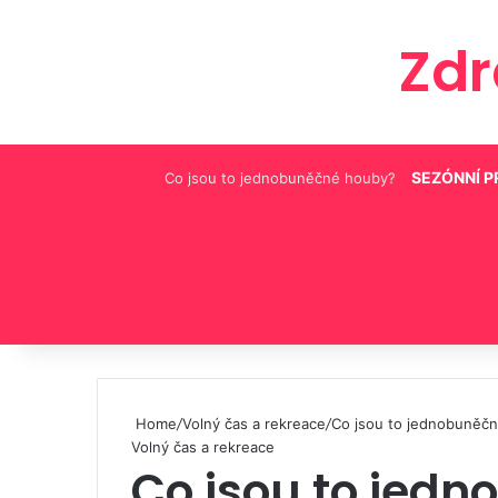
Zd
SEZÓNNÍ 
Co jsou to jednobuněčné houby?
Pinterest
Home
/
Volný čas a rekreace
/
Co jsou to jednobuněč
Volný čas a rekreace
Co jsou to jed