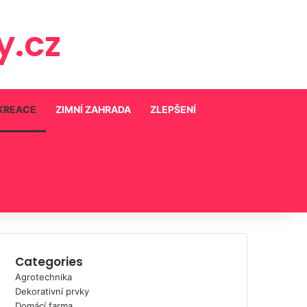
.cz
EKREACE
ZIMNÍ ZAHRADA
ZLEPŠENÍ
Categories
Agrotechnika
Dekorativní prvky
Domácí farma