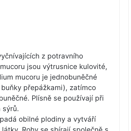
yčnívajících z potravního
 mucoru jsou výtrusnice kulovité,
celium mucoru je jednobuněčné
 buňky přepážkami), zatímco
buněčné. Plísně se používají při
 sýrů.
adá obilné plodiny a vytváří
 látky. Rohy se sbírají společně s