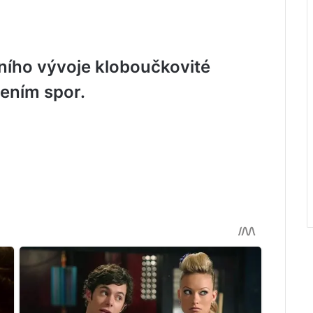
lního vývoje kloboučkovité
čením spor.