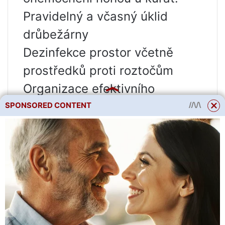
Pravidelný a včasný úklid
drůbežárny
Dezinfekce prostor včetně
prostředků proti roztočům
Organizace efektivního
ventilačního systému
SPONSORED CONTENT
Karanténa nových
hospodářských zvířat
Pravidelně kontrolujte kuřata
na zranění a infekci.
Je důležité co nejdříve
pochopit, proč kuřata sedí na