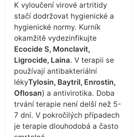
K vyloučení virové artritidy
stačí dodržovat hygienické a
hygienické normy. Kurník
okamžitě vydezinfikujte
Ecocide S, Monclavit,
Ligrocide, Laina
. V terapii se
používají antibakteriální
léky
Tylosin, Baytril, Enrostin,
Oflosan
) a antivirotika. Doba
trvání terapie není delší než 5-
7 dní. V pokročilých případech
je terapie dlouhodobá a často