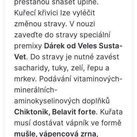
přestanou snášet úplně.
Kuřecí křivici lze vyléčit
změnou stravy. V nouzi
zaveďte do stravy speciální
premixy
Dárek od Veles Susta-
Vet
. Do stravy je nutné zavést
sacharidy, tuky, zelí, řepu a
mrkev. Podávání vitaminových-
minerálních-
aminokyselinových doplňků
Chiktonik, Belavit forte
. Kuřata
musí dostávat vápník ve formě
mušle, vápencová zrna,