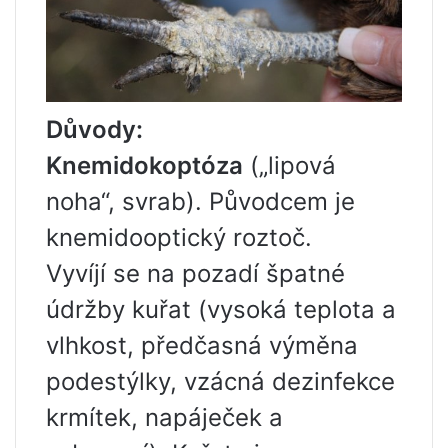
Důvody:
Knemidokoptóza
(„lipová
noha“, svrab). Původcem je
knemidooptický roztoč.
Vyvíjí se na pozadí špatné
údržby kuřat (vysoká teplota a
vlhkost, předčasná výměna
podestýlky, vzácná dezinfekce
krmítek, napáječek a