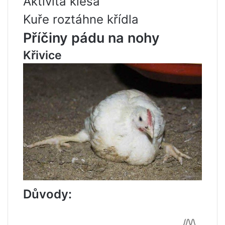
Aktivita klesá
Kuře roztáhne křídla
Příčiny pádu na nohy
Křivice
Důvody: