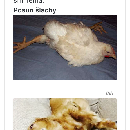
smrtelná.
Posun šlachy