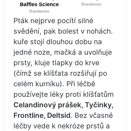
Pták nejprve pocítí silné
svědění, pak bolest v nohách.
kuře stojí dlouhou dobu na
jedné noze, mačká a uvolňuje
prsty, kluje tlapky do krve
(čímž se klíšťata rozšiřují po
celém kurníku). Při léčbě
používejte léky proti klíšťatům
Celandinový prášek, Tyčinky,
Frontline, Deltsid
. Bez včasné
léčby vede k nekróze prstů a