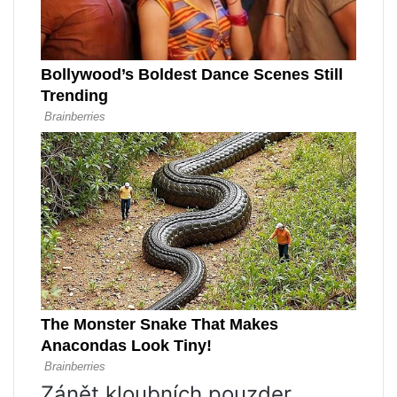
Zánět kloubních pouzder,