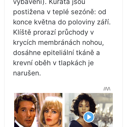
vybavení). Kuřata jsou
postižena v teplé sezóně: ​​od
konce května do poloviny září.
Klíště prorazí průchody v
krycích membránách nohou,
dosáhne epiteliální tkáně a
krevní oběh v tlapkách je
narušen.