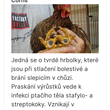
Corns
Jedná se o tvrdé hrbolky, které
jsou při stlačení bolestivé a
brání slepicím v chůzi.
Praskání výrůstků vede k
infekci ptačího těla stafylo- a
streptokoky. Vznikají v