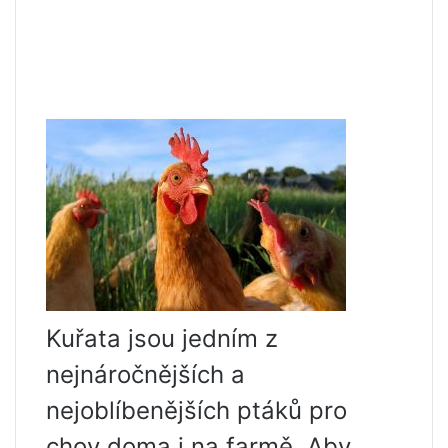
Kuřata jsou jedním z
nejnáročnějších a
nejoblíbenějších ptáků pro
chov doma i na farmě. Aby