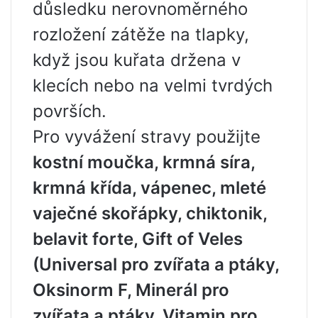
důsledku nerovnoměrného
rozložení zátěže na tlapky,
když jsou kuřata držena v
klecích nebo na velmi tvrdých
površích.
Pro vyvážení stravy použijte
kostní moučka, krmná síra,
krmná křída, vápenec, mleté ​​
vaječné skořápky, chiktonik,
belavit forte, Gift of Veles
(Universal pro zvířata a ptáky,
Oksinorm F, Minerál pro
zvířata a ptáky, Vitamin pro