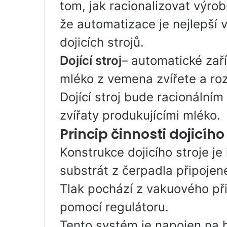
tom, jak racionalizovat výrob
že automatizace je nejlepší 
dojicích strojů.
Dojící stroj
– automatické zař
mléko z vemena zvířete a roz
Dojící stroj bude racionální
zvířaty produkujícími mléko.
Princip činnosti dojicího
Konstrukce dojicího stroje je
substrát z čerpadla připojen
Tlak pochází z vakuového při
pomocí regulátoru.
Tento systém je napojen na 