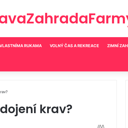
ravaZahradaFarmy
VLASTNÍMA RUKAMA
VOLNÝ ČAS A REKREACE
ZIMNÍ ZA
krav?
a dojení krav?