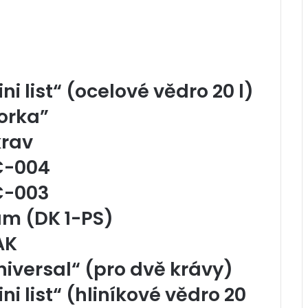
ni list“ (ocelové vědro 20 l)
Zorka”
krav
AC-004
C-003
am (DK 1-PS)
AK
niversal“ (pro dvě krávy)
ni list“ (hliníkové vědro 20