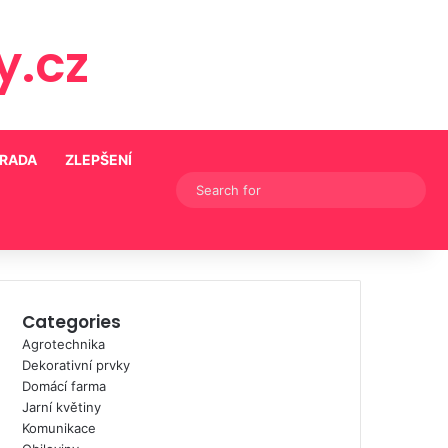
.cz
HRADA
ZLEPŠENÍ
Switch skin
Searc
for
Categories
Agrotechnika
Dekorativní prvky
Domácí farma
Jarní květiny
Komunikace