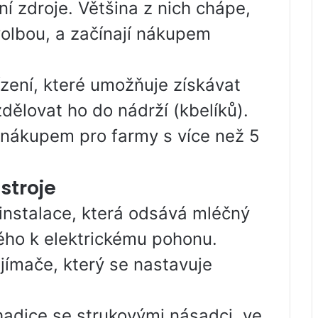
ní zdroje. Většina z nich chápe,
volbou, a začínají nákupem
ízení, které umožňuje získávat
dělovat ho do nádrží (kbelíků).
m nákupem pro farmy s více než 5
 stroje
 instalace, která odsává mléčný
ého k elektrickému pohonu.
jímače, který se nastavuje
hadice se strukovými násadci, ve