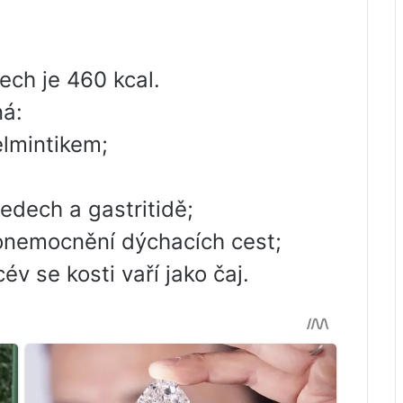
ech je 460 kcal.
ná:
lmintikem;
ředech a gastritidě;
 onemocnění dýchacích cest;
év se kosti vaří jako čaj.