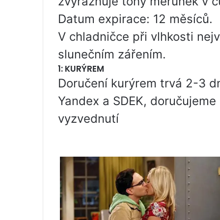
zvýrazňuje tóny meruněk v c
Datum expirace: 12 měsíců.
V chladničce při vlhkosti n
slunečním zářením.
1: KURÝREM
Doručení kurýrem trvá 2-3 d
Yandex a SDEK, doručujeme 
vyzvednutí