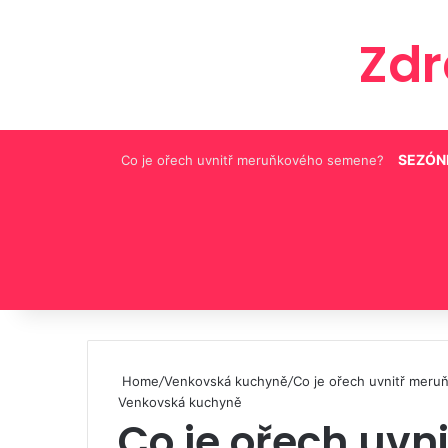
Zd
SEZÓN
Co je ořech uvnitř meruňkového semene?
Pinterest
Home
/
Venkovská kuchyně
/
Co je ořech uvnitř mer
Venkovská kuchyně
Co je ořech uv