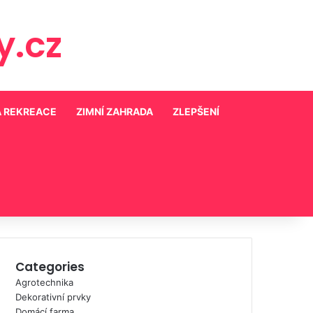
.cz
A REKREACE
ZIMNÍ ZAHRADA
ZLEPŠENÍ
Categories
Agrotechnika
Dekorativní prvky
Domácí farma