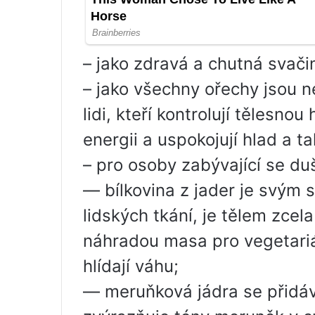
– jako zdravá a chutná svač
– jako všechny ořechy jsou 
lidi, kteří kontrolují tělesno
energii a uspokojují hlad a t
– pro osoby zabývající se duš
— bílkovina z jader je svým 
lidských tkání, je tělem zcel
náhradou masa pro vegetariány
hlídají váhu;
— meruňková jádra se přidáv