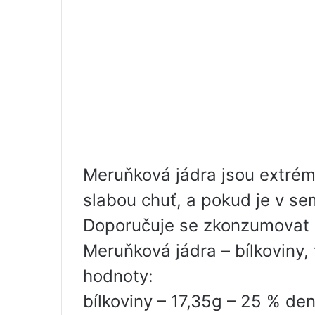
Meruňková jádra jsou extré
slabou chuť, a pokud je v s
Doporučuje se zkonzumovat n
Meruňková jádra – bílkoviny,
hodnoty:
bílkoviny – 17,35g – 25 % de