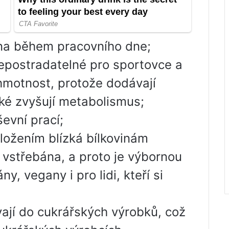
ina během pracovního dne;
nepostradatelné pro sportovce a
u hmotnost, protože dodávají
aké zvyšují metabolismus;
evní prací;
složením blízká bílkovinám
a vstřebána, a proto je výbornou
, vegany i pro lidi, kteří si
ají do cukrářských výrobků, což