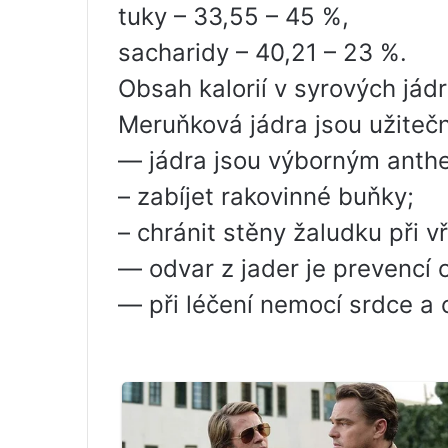
tuky – 33,55 – 45 %,
sacharidy – 40,21 – 23 %.
Obsah kalorií v syrových jádr
Meruňková jádra jsou užiteč
— jádra jsou výborným anthe
– zabíjet rakovinné buňky;
– chránit stěny žaludku při v
— odvar z jader je prevencí
— při léčení nemocí srdce a c