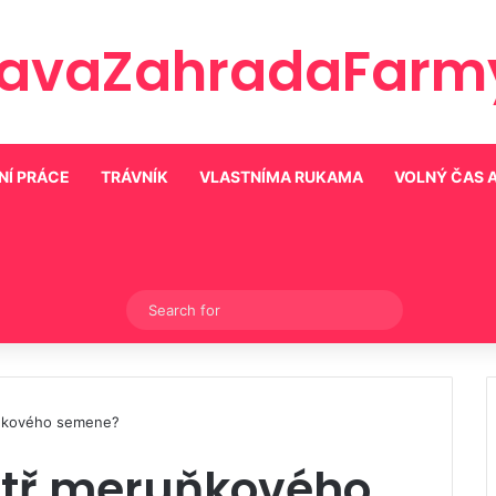
ravaZahradaFarmy
NÍ PRÁCE
TRÁVNÍK
VLASTNÍMA RUKAMA
VOLNÝ ČAS 
Switch skin
Search
for
uňkového semene?
nitř meruňkového