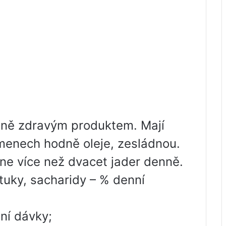
mně zdravým produktem. Mají
emenech hodně oleje, zesládnou.
e více než dvacet jader denně.
 tuky, sacharidy – % denní
nní dávky;