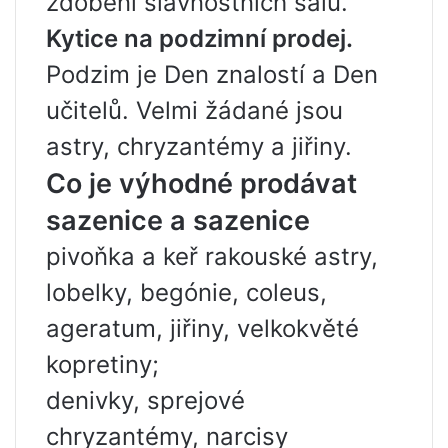
zdobení slavnostních sálů.
Kytice na podzimní prodej.
Podzim je Den znalostí a Den
učitelů. Velmi žádané jsou
astry, chryzantémy a jiřiny.
Co je výhodné prodávat
sazenice a sazenice
pivoňka a keř rakouské astry,
lobelky, begónie, coleus,
ageratum, jiřiny, velkokvěté
kopretiny;
denivky, sprejové
chryzantémy, narcisy