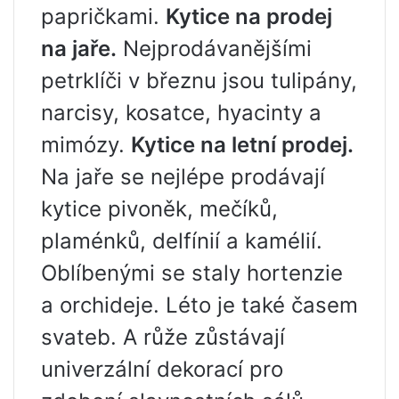
papričkami.
Kytice na prodej
na jaře.
Nejprodávanějšími
petrklíči v březnu jsou tulipány,
narcisy, kosatce, hyacinty a
mimózy.
Kytice na letní prodej.
Na jaře se nejlépe prodávají
kytice pivoněk, mečíků,
plaménků, delfínií a kamélií.
Oblíbenými se staly hortenzie
a orchideje. Léto je také časem
svateb. A růže zůstávají
univerzální dekorací pro