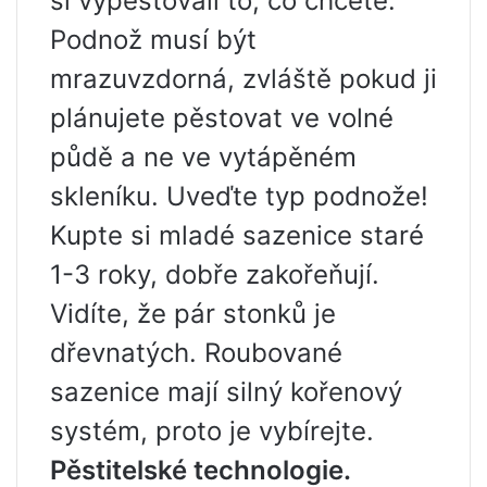
si vypěstovali to, co chcete.
Podnož musí být
mrazuvzdorná, zvláště pokud ji
plánujete pěstovat ve volné
půdě a ne ve vytápěném
skleníku. Uveďte typ podnože!
Kupte si mladé sazenice staré
1-3 roky, dobře zakořeňují.
Vidíte, že pár stonků je
dřevnatých. Roubované
sazenice mají silný kořenový
systém, proto je vybírejte.
Pěstitelské technologie.