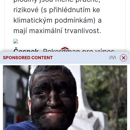
rizikové (s přihlédnutím ke
klimatickým podmínkám) a
mají maximální trvanlivost.
Česnek.
Rekordman pro výnos
SPONSORED CONTENT
a nejziskovější zahradní
plodinu. Výsev lze provést (v
závislosti na poloze stanoviště
a typu půdy) na otevřeném
terénu brzy na jaře, čas sklizně
je brzy na podzim. Česnek se
dobře skladuje, nezabere