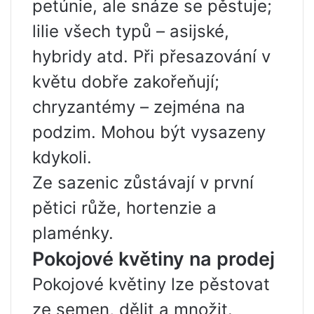
petúnie, ale snáze se pěstuje;
lilie všech typů – asijské,
hybridy atd. Při přesazování v
květu dobře zakořeňují;
chryzantémy – zejména na
podzim. Mohou být vysazeny
kdykoli.
Ze sazenic zůstávají v první
pětici růže, hortenzie a
plaménky.
Pokojové květiny na prodej
Pokojové květiny lze pěstovat
ze semen, dělit a množit.