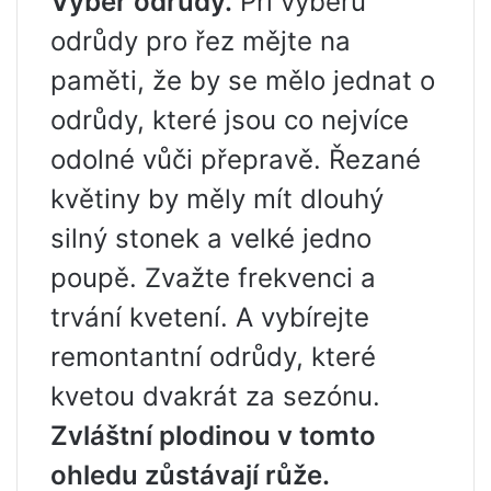
Výběr odrůdy.
Při výběru
odrůdy pro řez mějte na
paměti, že by se mělo jednat o
odrůdy, které jsou co nejvíce
odolné vůči přepravě. Řezané
květiny by měly mít dlouhý
silný stonek a velké jedno
poupě. Zvažte frekvenci a
trvání kvetení. A vybírejte
remontantní odrůdy, které
kvetou dvakrát za sezónu.
Zvláštní plodinou v tomto
ohledu zůstávají růže.