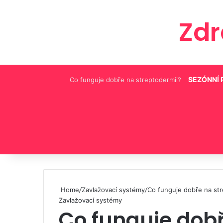
Zd
SEZÓNNÍ 
Co funguje dobře na streptodermii?
Pinterest
Home
/
Zavlažovací systémy
/
Co funguje dobře na str
Zavlažovací systémy
Co funguje dob