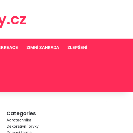
.cz
REKREACE
ZIMNÍ ZAHRADA
ZLEPŠENÍ
Categories
Agrotechnika
Dekorativní prvky
Domácí farma