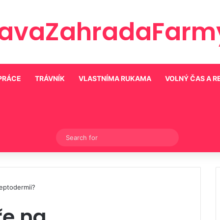
ravaZahradaFarmy
PRÁCE
TRÁVNÍK
VLASTNÍMA RUKAMA
VOLNÝ ČAS A 
Switch skin
Search
for
eptodermii?
ře na