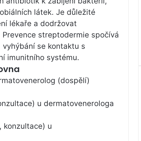
antibiotik k zabíjení bakterií,
obiálních látek. Je důležité
í lékaře a dodržovat
 Prevence streptodermie spočívá
 vyhýbání se kontaktu s
ání imunitního systému.
lovna
rmatovenerolog (dospělí)
konzultace) u dermatovenerologa
 konzultace) u