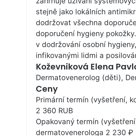
zahrnuje užívání systémových 
stejně jako lokálních antimikr
dodržovat všechna doporučen
doporučení hygieny pokožky.
v dodržování osobní hygieny,
infikovanými lidmi a posilov
Koževniková Elena Pav
Dermatovenerolog (děti), De
Ceny
Primární termín (vyšetření, 
2 360 RUB
Opakovaný termín (vyšetření,
dermatovenerologa 2 230 ₽