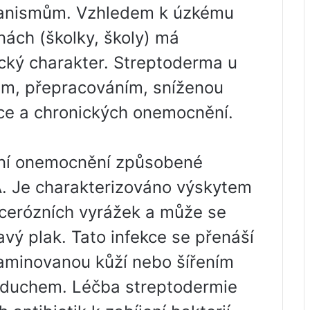
ganismům. Vzhledem k úzkému
ách (školky, školy) má
cký charakter. Streptoderma u
em, přepracováním, sníženou
ace a chronických onemocnění.
žní onemocnění způsobené
A. Je charakterizováno výskytem
lcerózních vyrážek a může se
avý plak. Tato infekce se přenáší
aminovanou kůží nebo šířením
zduchem. Léčba streptodermie