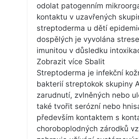
odolat patogenním mikroor
kontaktu v uzavřených skupin
streptoderma u dětí epidemi
dospělých je vyvolána stres
imunitou v důsledku intoxik
Zobrazit více Sbalit
Streptoderma je infekční ko
bakterií streptokok skupiny 
zarudnutí, zvlněných nebo u
také tvořit serózní nebo hnis
především kontaktem s kont
choroboplodných zárodků v