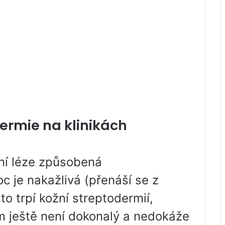
dermie na klinikách
ní léze způsobená
c je nakažlivá (přenáší se z
to trpí kožní streptodermií,
ém ještě není dokonalý a nedokáže