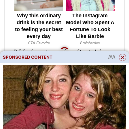
Běžná motorová nafta také
SPONSORED CONTENT
pomůže odstranit vlhkost v
podzemních skladech. V tomto
případě však budete muset
místnost vyprázdnit a teprve
poté ošetřit stěny a strop
motorovou naftou. Ale poté
musíte vybílit vnitřek sklepa.