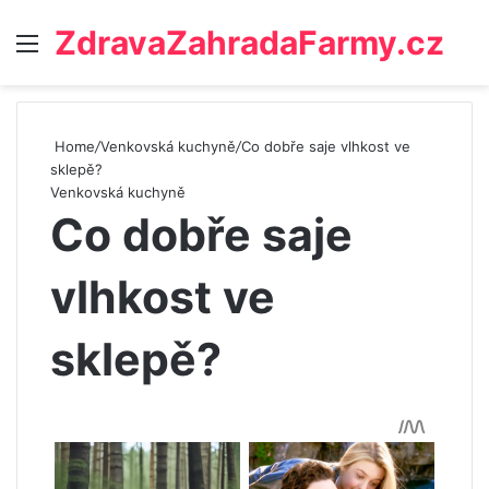
ZdravaZahradaFarmy.cz
Menu
Home
/
Venkovská kuchyně
/
Co dobře saje vlhkost ve
sklepě?
Venkovská kuchyně
Co dobře saje
vlhkost ve
sklepě?