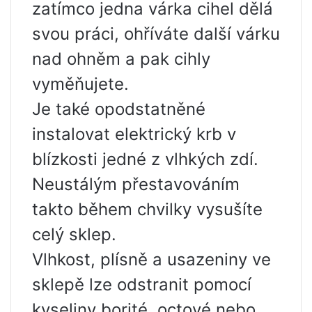
zatímco jedna várka cihel dělá
svou práci, ohříváte další várku
nad ohněm a pak cihly
vyměňujete.
Je také opodstatněné
instalovat elektrický krb v
blízkosti jedné z vlhkých zdí.
Neustálým přestavováním
takto během chvilky vysušíte
celý sklep.
Vlhkost, plísně a usazeniny ve
sklepě lze odstranit pomocí
kyseliny borité, octové nebo