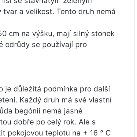
liší se šťavnatým zeleným
ný tvar a velikost. Tento druh nemá
0 cm na výšku, mají silný stonek
té odrůdy se používají pro
to je důležitá podmínka pro další
tení. Každý druh má své vlastní
růda begónií nemá jasně
tou dobře po celý rok. Ale s
it pokojovou teplotu na + 16 ° C