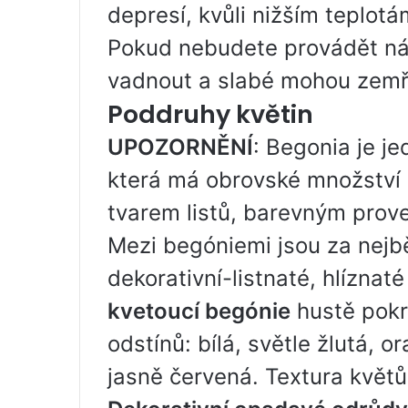
depresí, kvůli nižším teplotá
Pokud nebudete provádět nál
vadnout a slabé mohou zemří
Poddruhy květin
UPOZORNĚNÍ
: Begonia je je
která má obrovské množství od
tvarem listů, barevným prov
Mezi begóniemi jsou za nejb
dekorativní-listnaté, hlíznaté
kvetoucí begónie
hustě pokr
odstínů: bílá, světle žlutá, o
jasně červená. Textura květů 