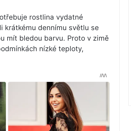
potřebuje rostlina vydatné
ůli krátkému dennímu světlu se
u mít bledou barvu. Proto v zimě
odmínkách nízké teploty,