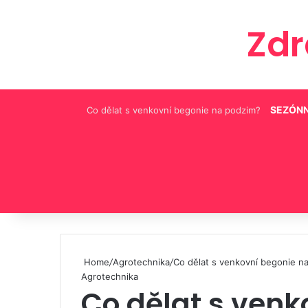
Zd
SEZÓNN
Co dělat s venkovní begonie na podzim?
Pinterest
Home
/
Agrotechnika
/
Co dělat s venkovní begonie n
Agrotechnika
Co dělat s venk