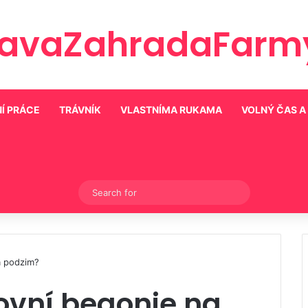
ravaZahradaFarmy
Í PRÁCE
TRÁVNÍK
VLASTNÍMA RUKAMA
VOLNÝ ČAS A
Switch skin
Search
for
a podzim?
ovní begonie na