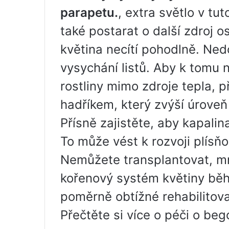
parapetu.
, extra světlo v tut
také postarat o další zdroj os
květina necítí pohodlně. Ned
vysychání listů. Aby k tomu n
rostliny mimo zdroje tepla, 
hadříkem, který zvýší úroveň 
Přísně zajistěte, aby kapalina
To může vést k rozvoji plís
Nemůžete transplantovat, mn
kořenový systém květiny bě
poměrně obtížné rehabilitova
Přečtěte si více o péči o be