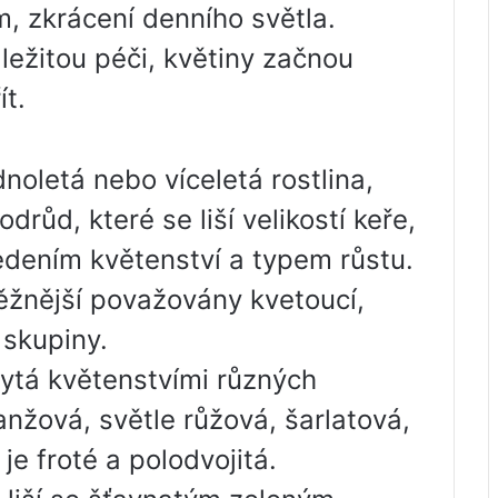
m, zkrácení denního světla.
ežitou péči, květiny začnou
t.
dnoletá nebo víceletá rostlina,
růd, které se liší velikostí keře,
edením květenství a typem růstu.
ěžnější považovány kvetoucí,
 skupiny.
ytá květenstvími různých
ranžová, světle růžová, šarlatová,
je froté a polodvojitá.