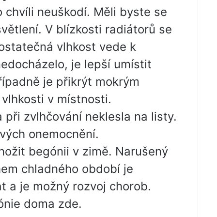
o chvíli neuškodí. Měli byste se
větlení. V blízkosti radiátorů se
ostatečná vlhkost vede k
edocházelo, je lepší umístit
případně je přikrýt mokrým
vlhkosti v místnosti.
 při zvlhčování neklesla na listy.
ňových onemocnění.
ožit begónii v zimě. Narušený
hem chladného období je
t a je možný rozvoj chorob.
gónie doma zde.