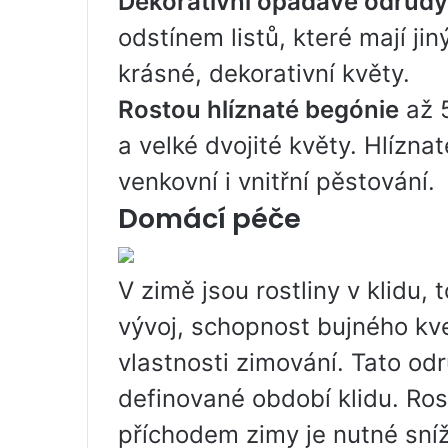
Dekorativní opadavé odrůdy
odstínem listů, které mají ji
krásné, dekorativní květy.
Rostou hlíznaté begónie
až 5
a velké dvojité květy. Hlízna
venkovní i vnitřní pěstování.
Domácí péče
V zimě jsou rostliny v klidu, 
vývoj, schopnost bujného kve
vlastnosti zimování. Tato od
definované období klidu. Ros
příchodem zimy je nutné sníž