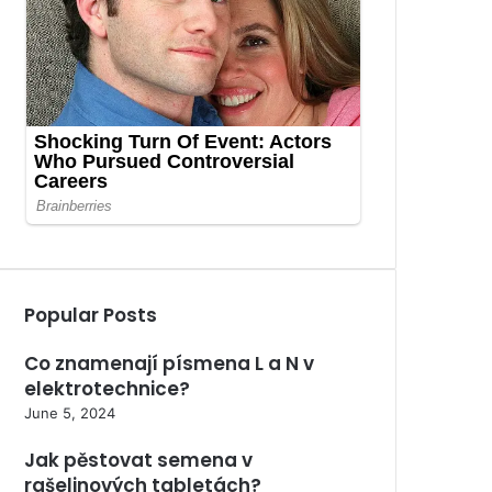
Popular Posts
Co znamenají písmena L a N v
elektrotechnice?
June 5, 2024
Jak pěstovat semena v
rašelinových tabletách?