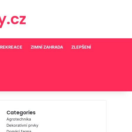
.cz
 REKREACE
ZIMNÍ ZAHRADA
ZLEPŠENÍ
Categories
Agrotechnika
Dekorativní prvky
Domácí farma