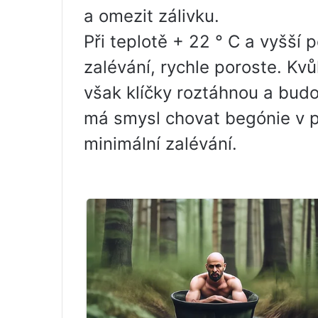
a omezit zálivku.
Při teplotě + 22 ° C a vyšší 
zalévání, rychle poroste. Kv
však klíčky roztáhnou a budo
má smysl chovat begónie v p
minimální zalévání.