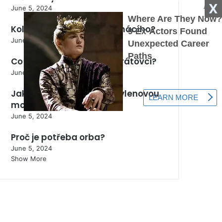
X
June 5, 2024
Kolik stojí 1 kg králíka domácího?
June 5, 2024
Co přidat do půdy proti drátovci?
June 5, 2024
Jak správně užívat methylenovou
modř?
June 5, 2024
Proč je potřeba orba?
June 5, 2024
Show More