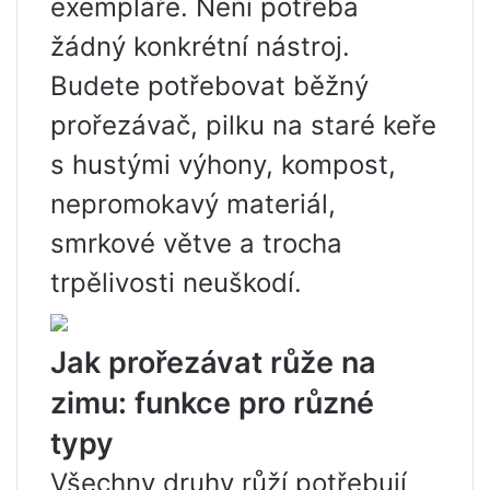
exempláře. Není potřeba
žádný konkrétní nástroj.
Budete potřebovat běžný
prořezávač, pilku na staré keře
s hustými výhony, kompost,
nepromokavý materiál,
smrkové větve a trocha
trpělivosti neuškodí.
Jak prořezávat růže na
zimu: funkce pro různé
typy
Všechny druhy růží potřebují