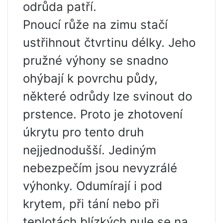
odrůda patří.
Pnoucí růže na zimu stačí
ustřihnout čtvrtinu délky. Jeho
pružné výhony se snadno
ohýbají k povrchu půdy,
některé odrůdy lze svinout do
prstence. Proto je zhotovení
úkrytu pro tento druh
nejjednodušší. Jediným
nebezpečím jsou nevyzrálé
výhonky. Odumírají i pod
krytem, ​​při tání nebo při
teplotách blízkých nule se na