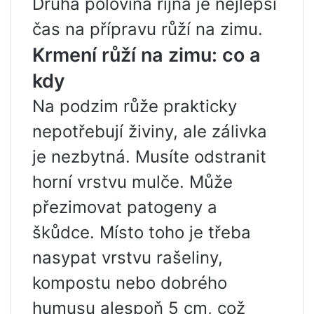
Druhá polovina října je nejlepší
čas na přípravu růží na zimu.
Krmení růží na zimu: co a
kdy
Na podzim růže prakticky
nepotřebují živiny, ale zálivka
je nezbytná. Musíte odstranit
horní vrstvu mulče. Může
přezimovat patogeny a
škůdce. Místo toho je třeba
nasypat vrstvu rašeliny,
kompostu nebo dobrého
humusu alespoň 5 cm, což