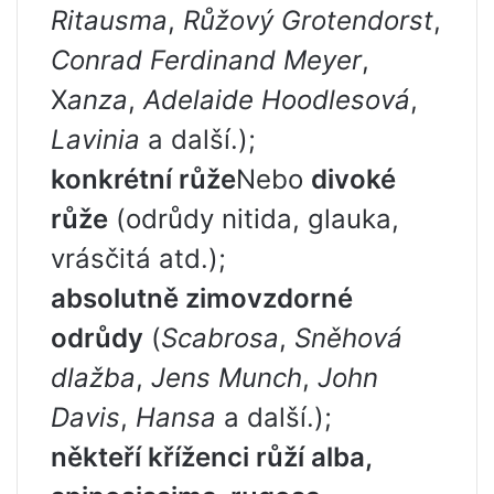
Ritausma
,
Růžový Grotendorst
,
Conrad Ferdinand Meyer
,
X
anza
,
Adelaide Hoodlesová
,
Lavinia
a další.);
konkrétní růže
Nebo
divoké
růže
(odrůdy nitida, glauka,
vrásčitá atd.);
absolutně zimovzdorné
odrůdy
(
Scabrosa
,
Sněhová
dlažba
,
Jens Munch
,
John
Davis
,
Hansa
a další.);
někteří kříženci růží alba,