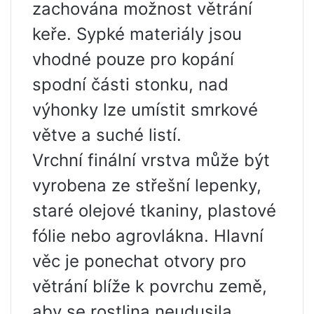
zachována možnost větrání
keře. Sypké materiály jsou
vhodné pouze pro kopání
spodní části stonku, nad
výhonky lze umístit smrkové
větve a suché listí.
Vrchní finální vrstva může být
vyrobena ze střešní lepenky,
staré olejové tkaniny, plastové
fólie nebo agrovlákna. Hlavní
věc je ponechat otvory pro
větrání blíže k povrchu země,
aby se rostlina neudusila.