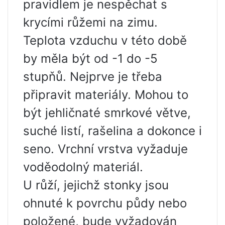
pravidlem je nespěchat s
krycími růžemi na zimu.
Teplota vzduchu v této době
by měla být od -1 do -5
stupňů. Nejprve je třeba
připravit materiály. Mohou to
být jehličnaté smrkové větve,
suché listí, rašelina a dokonce i
seno. Vrchní vrstva vyžaduje
voděodolný materiál.
U růží, jejichž stonky jsou
ohnuté k povrchu půdy nebo
položené, bude vyžadován