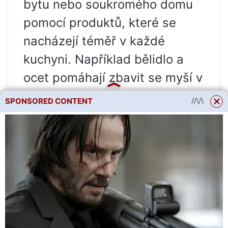
bytu nebo soukromého domu
pomocí produktů, které se
nacházejí téměř v každé
kuchyni. Například bělidlo a
ocet pomáhají zbavit se myší v
soukromém domě.
SPONSORED CONTENT
Obě látky mají silný, zřetelný
zápach, který pomáhá
odpuzovat malá zvířata. Ale
abychom jednou provždy
odstranili myši z dachy, aniž
bychom je zabili, jsou
zapotřebí jiné metody. Mezi