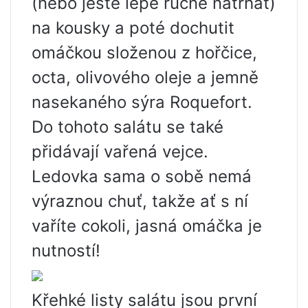
(nebo ještě lépe ručně natrhat)
na kousky a poté dochutit
omáčkou složenou z hořčice,
octa, olivového oleje a jemně
nasekaného sýra Roquefort.
Do tohoto salátu se také
přidávají vařená vejce.
Ledovka sama o sobě nemá
výraznou chuť, takže ať s ní
vaříte cokoli, jasná omáčka je
nutností!
Křehké listy salátu jsou první