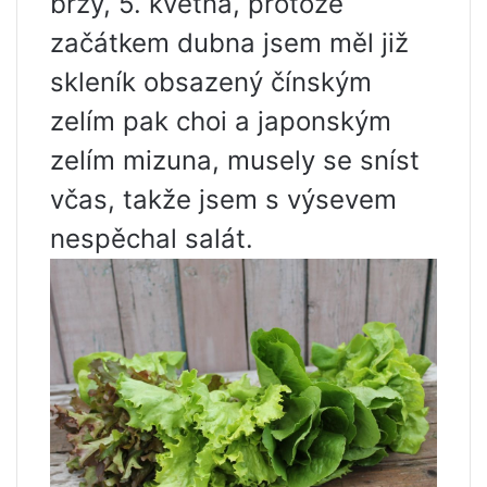
brzy, 5. května, protože
začátkem dubna jsem měl již
skleník obsazený čínským
zelím pak choi a japonským
zelím mizuna, musely se sníst
včas, takže jsem s výsevem
nespěchal salát.