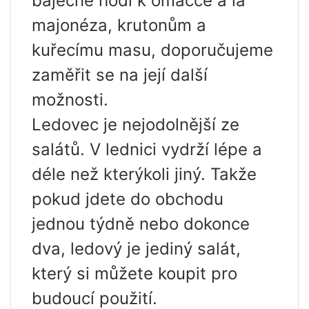
báječně hodí k omáčce á la
X
majonéza, krutonům a
kuřecímu masu, doporučujeme
zaměřit se na její další
možnosti.
Ledovec je nejodolnější ze
salátů. V lednici vydrží lépe a
déle než kterýkoli jiný. Takže
pokud jdete do obchodu
jednou týdně nebo dokonce
dva, ledový je jediný salát,
který si můžete koupit pro
budoucí použití.