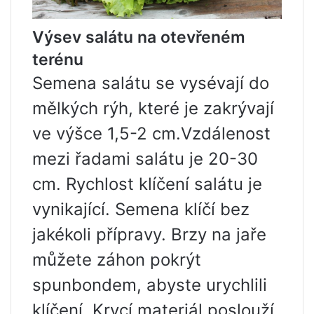
Výsev salátu na otevřeném
terénu
Semena salátu se vysévají do
mělkých rýh, které je zakrývají
ve výšce 1,5-2 cm.Vzdálenost
mezi řadami salátu je 20-30
cm. Rychlost klíčení salátu je
vynikající. Semena klíčí bez
jakékoli přípravy. Brzy na jaře
můžete záhon pokrýt
spunbondem, abyste urychlili
klíčení. Krycí materiál poslouží