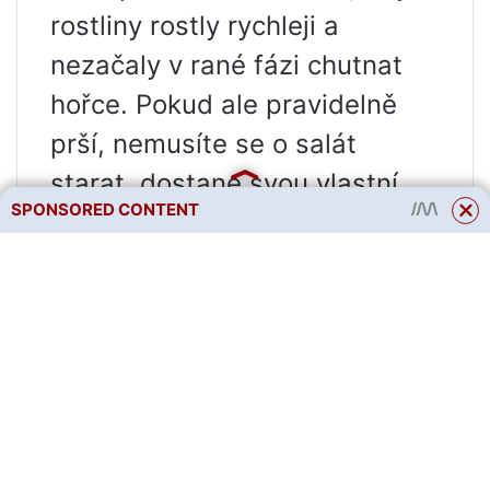
rostliny rostly rychleji a
nezačaly v rané fázi chutnat
hořce. Pokud ale pravidelně
prší, nemusíte se o salát
starat, dostane svou vlastní
SPONSORED CONTENT
vodu, protože salát má kořeny
– wow!
Jakmile přijde horko, rostliny
se znepříjemní a upadnou.
„Program“ hlávkového salátu
se mění, centrální stonek
roste, listy hrubnou a objevuje