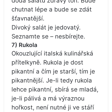
dodá salátu zdravý tón. Bude
chutnat lépe a bude se zdát
šťavnatější.
Divoký salát je jedovatý.
Seznamte se – nesbírejte.
7) Rukola
Okouzlující italská kulinářská
přítelkyně. Rukola je dost
pikantní a čím je starší, tím je
pikantnější. Je-li tedy rukola
lehce pikantní, sbírá se mladá,
je-li pálivá a má výraznou
hořkost, není nutné ji ve stáří