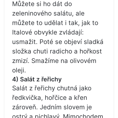
Můžete si ho dát do
zeleninového salátu, ale
můžete to udělat i tak, jak to
Italové obvykle zvládají:
usmažit. Poté se objeví sladká
složka chuti radicho a hořkost
zmizí. Smažíme na olivovém
oleji.
4) Salát z řeřichy
Salát z řeřichy chutná jako
ředkvička, hořčice a křen
zároveň. Jedním slovem je
ostrý a pichlavý. Mimochodem,